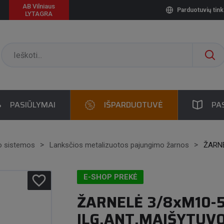
AB Vilniaus
Parduotuvių tink
LYTAGRA
PASIŪLYMAI
IŠPARDUOTUVĖ
PA
o sistemos
Lanksčios metalizuotos pajungimo žarnos
ŽARNE
favorite_border
E-SHOP PREKĖ
ŽARNELĖ 3/8xM10-
ILG.ANT.MAIŠYTUV