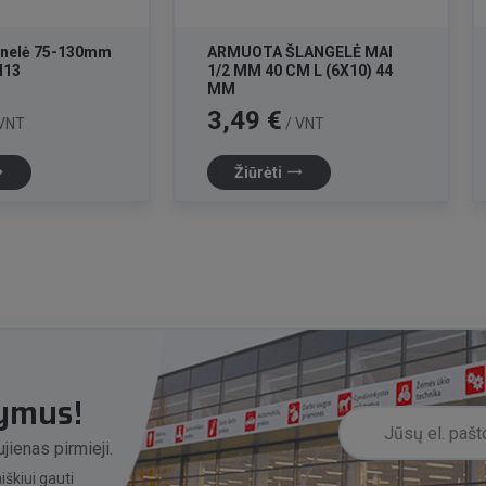
arnelė 75-130mm
ARMUOTA ŠLANGELĖ MAI
N13
1/2 MM 40 CM L (6X10) 44
MM
Kaina
3,49 €
VNT
/ VNT
lat
trending_flat
Žiūrėti
lymus!
jienas pirmieji.
škiui gauti