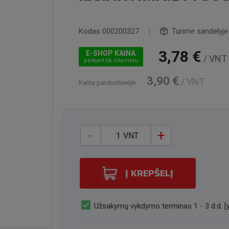
Kodas
000200327
|
Turime sandėlyje
3,78 €
E-SHOP KAINA
/ VNT
perkant tik internetu
3,90 €
/ VNT
Kaina parduotuvėje
-
+
VNT
Į KREPŠELĮ
check_box
Užsakymų vykdymo terminas 1 - 3 d.d. [y