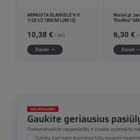
ARMUOTA ŠLANGELĖ V-V
Nerūd.pl. ž
1/2X1/2 180CM L(8X12)
"Emiflex" VA
Kaina
Kaina
10,38 €
6,30 €
/ VNT
/ 
trending_flat
trending_f
Žiūrėti
Žiūrėti
NAUJIENLAIŠKIS
Gaukite geriausius pasiū
Prenumeruokite naujienlaiškį ir visada sužinokite nau
Sutinku, kad mano duomenys būtų saugomi naujienlai