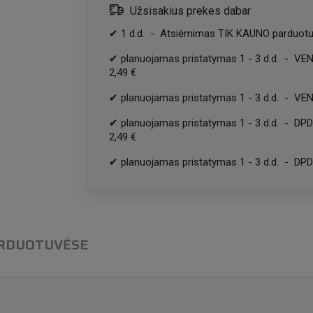
Užsisakius prekes dabar
✔
1
d.d.
-
Atsiėmimas TIK KAUNO parduotu
✔
planuojamas pristatymas
1
-
3
d.d.
-
VEN
2,49 €
✔
planuojamas pristatymas
1
-
3
d.d.
-
VEN
✔
planuojamas pristatymas
1
-
3
d.d.
-
DPD
2,49 €
✔
planuojamas pristatymas
1
-
3
d.d.
-
DPD 
ARDUOTUVĖSE