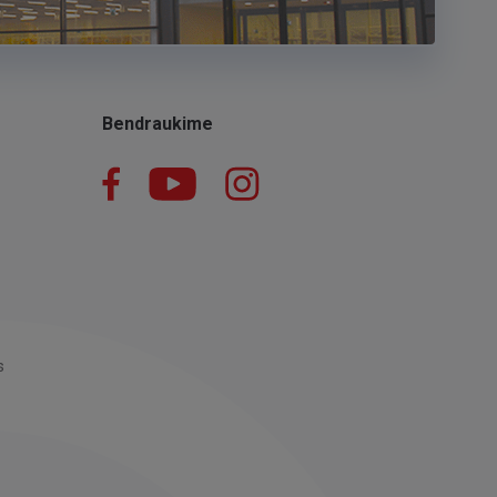
Bendraukime
Facebook
YouTube
Instagram
LinkedIn
s