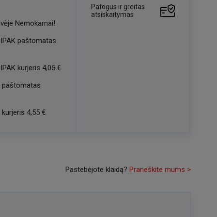
Patogus ir greitas
atsiskaitymas
vėje
Nemokamai!
IPAK paštomatas
IPAK kurjeris
4,05 €
 paštomatas
kurjeris
4,55 €
Pastebėjote klaidą?
Praneškite mums >