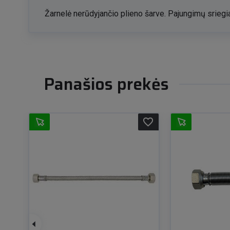
Žarnelė nerūdyjančio plieno šarve. Pajungimų sriegiai:
Panašios prekės
favorite_border
favorite_border