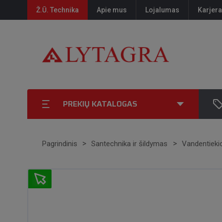
Ž.Ū. Technika
Apie mus
Lojalumas
Karjera
PREKIŲ KATALOGAS
Pagrindinis
Santechnika ir šildymas
Vandentieki