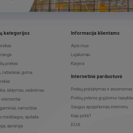
ų kategorijos
Informacija klientams
 prekės
Apie mus
 Įranga
Lojalumas
ių prekės
Karjera
 ratlankiai, guma
Internetinė parduotuvė
prekės
Prekių pristatymas ir atsiėmimas
ka, šildymas, vėdinimas
Prekių pirkimo grąžinimo taisyklė
o elementai
Saugus apsipirkimas internetu
 gaminiai, vamzdžiai
Kaip pirkti?
s medžiagos, apdaila
D.U.K
uga, apranga