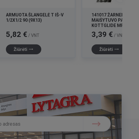
ARMUOTA ŠLANGELĖ T IŠ-V
141017 ŽARNELĖ
1/2X1/2 90 (9X13)
MAIŠYTUVO PAJUNGI
KOTTGLIDE MF 6
Kaina
Kaina
5,82 €
3,39 €
/ VNT
/ VNT
trending_flat
trending_flat
Žiūrėti
Žiūrėti