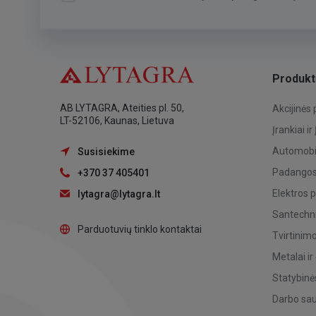
Produkt
AB LYTAGRA, Ateities pl. 50,
Akcijinės
LT-52106, Kaunas, Lietuva
Įrankiai ir
Automobil
Susisiekime
Padangos,
+370 37 405401
Elektros 
lytagra@lytagra.lt
Santechni
Parduotuvių tinklo kontaktai
Tvirtinim
Metalai ir
Statybinė
Darbo sa