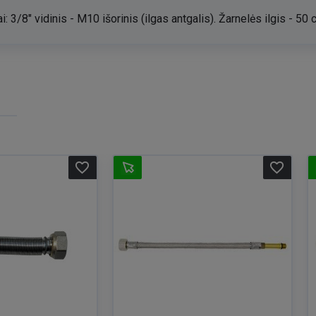
 3/8" vidinis - M10 išorinis (ilgas antgalis). Žarnelės ilgis - 50 
favorite_border
favorite_border