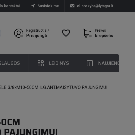
lo kontaktai
Susisiekime
el.prekyba@lytagra.lt
Registruotis /
favorite_border
Prekės
Prisijungti
krepšelis
SLAUGOS
LEIDINYS
NAUJIENOS
LĖ 3/8xM10-50CM ILG.ANT.MAIŠYTUVO PAJUNGIMUI
50CM
O PAJUNGIMUI