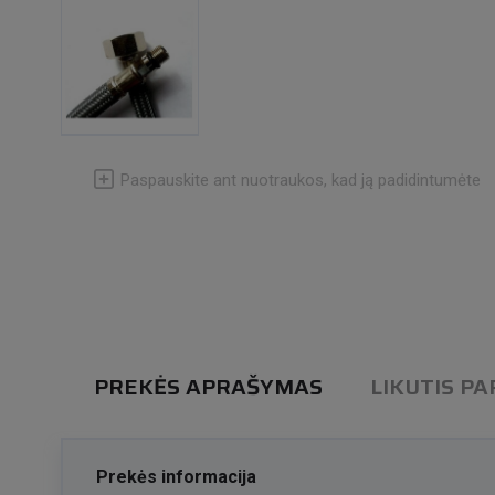
Paspauskite ant nuotraukos, kad ją padidintumėte
PREKĖS APRAŠYMAS
LIKUTIS P
Prekės informacija