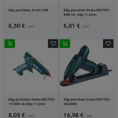
Klijų pistoletas, 8 mm,15W
Klijų pistoletas Dedra DED7551
80W skr. klijų 11,2mm
Kaina
Kaina
6,30 €
6,01 €
/ VNT
/ VNT
favorite_border
favorite_border
Klijų pistoletas Dedra DED7552
Klijų pistoletas Dedra DED7553
15-80W skr.kliju 11,2mm
35/400W
Kaina
Kaina
8,05 €
16,98 €
/ VNT
/ VNT