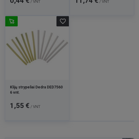
0,44 €
11,74 €
/ VNT
/ VNT
favorite_border
Klijų strypeliai Dedra DED7560
6 vnt.
Kaina
1,55 €
/ VNT