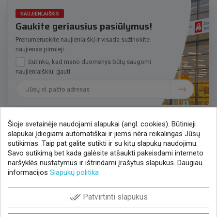
NAUJIENLAIŠKIS
Gaukite geriausius pasiūlymus!
Prenumeruokite naujienlaiškį ir visada sužinokite
naujienas pirmieji.
Sutinku, kad mano duomenys būtų saugomi
naujienlaiškiui gauti
Šioje svetainėje naudojami slapukai (angl. cookies). Būtinieji
slapukai įdiegiami automatiškai ir jiems nėra reikalingas Jūsų
Susisiekime
sutikimas. Taip pat galite sutikti ir su kitų slapukų naudojimu.
Savo sutikimą bet kada galėsite atšaukti pakeisdami interneto
+370 37 405401
naršyklės nustatymus ir ištrindami įrašytus slapukus. Daugiau
lytagra@lytagra.lt
informacijos
Slapukų politika
Parduotuvių tinklo kontaktai
done_all
Patvirtinti slapukus
Facebook
YouTube
Instagram
LinkedIn