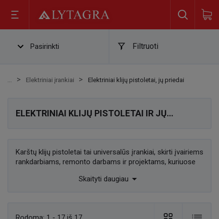
Filtruoti
Pasirinkti
Elektriniai įrankiai
Elektriniai klijų pistoletai, jų priedai
ELEKTRINIAI KLIJŲ PISTOLETAI IR JŲ
PRIEDAI
Karštų klijų pistoletai tai universalūs įrankiai, skirti įvairiems
rankdarbiams, remonto darbams ir projektams, kuriuose
reikalingas patvarus ir greitai džiūstantis sujungimas. Šie

Skaityti daugiau
prietaisai, dažnai vadinami karštų klijų šautuvais, veikia
šildydami klijų lazdeles, kurios suskystėja ir leidžia lengvai
bei tiksliai klijuoti skirtingas medžiagas, tokias kaip
mediena, plastikas, audiniai ar keramika.
Rodoma:
1 - 17 iš 17