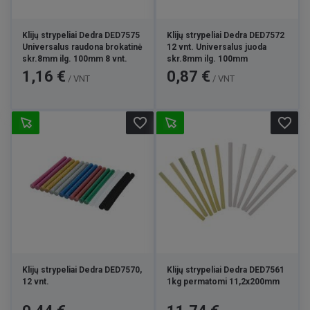
Klijų strypeliai Dedra DED7575
Klijų strypeliai Dedra DED7572
Universalus raudona brokatinė
12 vnt. Universalus juoda
skr.8mm ilg. 100mm 8 vnt.
skr.8mm ilg. 100mm
Kaina
Kaina
1,16 €
0,87 €
/ VNT
/ VNT
favorite_border
favorite_border
Klijų strypeliai Dedra DED7570,
Klijų strypeliai Dedra DED7561
12 vnt.
1kg permatomi 11,2x200mm
Kaina
Kaina