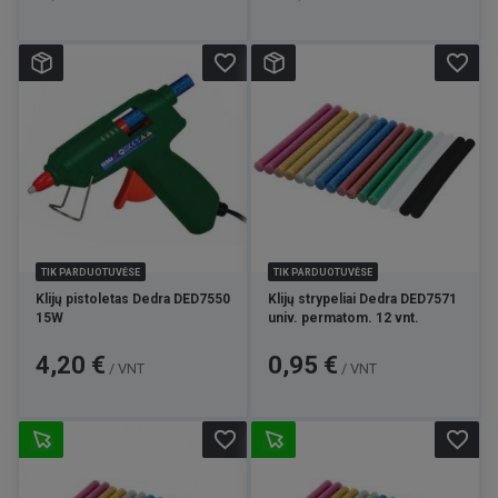
favorite_border
favorite_border
TIK PARDUOTUVĖSE
TIK PARDUOTUVĖSE
Klijų pistoletas Dedra DED7550
Klijų strypeliai Dedra DED7571
15W
univ. permatom. 12 vnt.
Kaina
Kaina
4,20 €
0,95 €
/ VNT
/ VNT
favorite_border
favorite_border