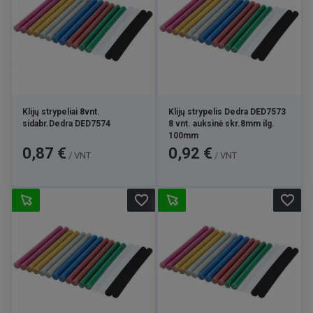
Klijų strypeliai 8vnt.
Klijų strypelis Dedra DED7573
sidabr.Dedra DED7574
8 vnt. auksinė skr.8mm ilg.
100mm
Kaina
Kaina
0,87 €
0,92 €
/ VNT
/ VNT
favorite_border
favorite_border