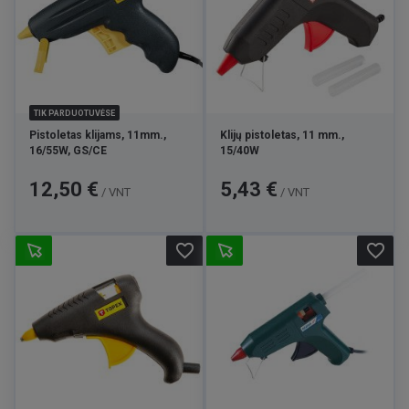
TIK PARDUOTUVĖSE
Pistoletas klijams, 11mm.,
Klijų pistoletas, 11 mm.,
16/55W, GS/CE
15/40W
Kaina
Kaina
12,50 €
5,43 €
/ VNT
/ VNT
favorite_border
favorite_border