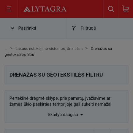
Filtruoti
Pasirinkti
Lietaus nutekėjimo sistemos, drenažas
Drenažas su
geotekstilės filtru
DRENAŽAS SU GEOTEKSTILĖS FILTRU
Perteklinė drėgmė sklype, prie pamatų, įvažiavime ar
žemės ūkio paskirties teritorijoje gali sukelti nemažai
problemų – nuo užmirkusio grunto iki prastesnio paviršinio

Skaityti daugiau
vandens pasišalinimo. Tinkamai įrengta drenažo sistema
padeda nukreipti vandenį ten, kur jis netrukdo pastatams,
dangoms ar augalams. Vienas praktiškų sprendimų