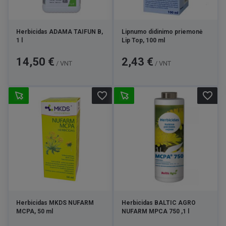
Herbicidas ADAMA TAIFUN B,
Lipnumo didinimo priemonė
1 l
Lip Top, 100 ml
Kaina
Kaina
14,50 €
2,43 €
/ VNT
/ VNT
favorite_border
favorite_border
Herbicidas MKDS NUFARM
Herbicidas BALTIC AGRO
MCPA, 50 ml
NUFARM MPCA 750 ,1 l