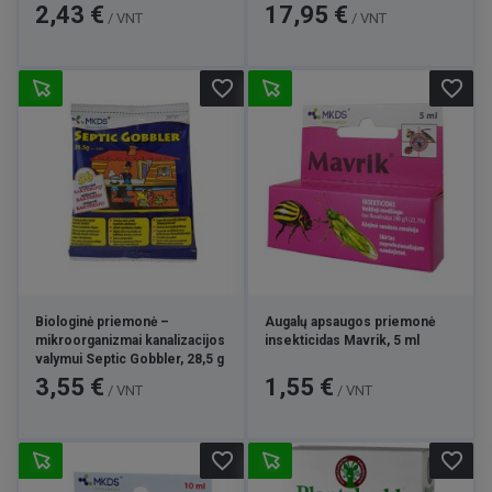
Kaina
Kaina
2,43 €
17,95 €
/ VNT
/ VNT
favorite_border
favorite_border
Biologinė priemonė –
Augalų apsaugos priemonė
mikroorganizmai kanalizacijos
insekticidas Mavrik, 5 ml
valymui Septic Gobbler, 28,5 g
Kaina
Kaina
3,55 €
1,55 €
/ VNT
/ VNT
favorite_border
favorite_border