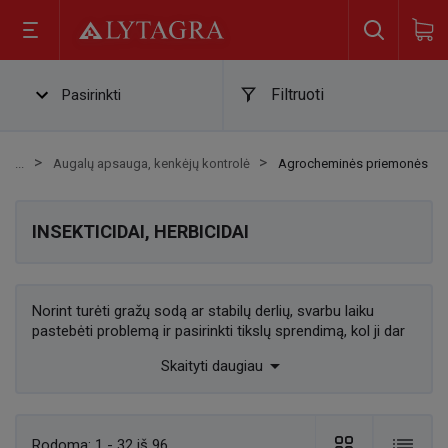
Filtruoti
Pasirinkti
Augalų apsauga, kenkėjų kontrolė
Agrocheminės priemonės
INSEKTICIDAI, HERBICIDAI
Norint turėti gražų sodą ar stabilų derlių, svarbu laiku
pastebėti problemą ir pasirinkti tikslų sprendimą, kol ji dar
nevirto nuostoliais. Vienu atveju augalus silpnina vabzdžiai:

Skaityti daugiau
amarai, tripsai, vikšrai ar lapgraužiai. Kitu – piktžolės, kurios
„suvalgo“ kultūrinių augalų resursus: šviesą, vandenį ir
maisto medžiagas. Todėl augalų apsaugoje itin svarbios
dvi priemonių grupės: insekticidai (kenkėjams naikinti) ir
Rodoma:
1 - 32 iš 96