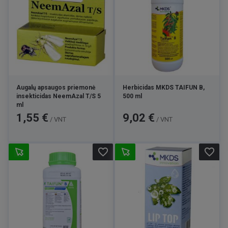
Augalų apsaugos priemonė
Herbicidas MKDS TAIFUN B,
insekticidas NeemAzal T/S 5
500 ml
ml
Kaina
Kaina
1,55 €
9,02 €
/ VNT
/ VNT
favorite_border
favorite_border