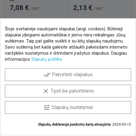
ml
Kaina
Kaina
7,08 €
2,13 €
/ VNT
/ VNT
Šioje svetainėje naudojami slapukai (angl. cookies). Būtinieji

1
2
3
slapukai įdiegiami automatiškai ir jiems nėra reikalingas Jūsų
sutikimas. Taip pat galite sutikti ir su kitų slapukų naudojimu.
Savo sutikimą bet kada galėsite atšaukti pakeisdami interneto
naršyklės nustatymus ir ištrindami įrašytus slapukus. Daugiau
informacijos
Slapukų politika
NAUJIENLAIŠKIS
done_all
Patvirtinti slapukus
Gaukite geriausius pasiūlymus!
Prenumeruokite naujienlaiškį ir visada sužinokite
clear
Tęsti be patvirtinimo
naujienas pirmieji.
Sutinku, kad mano duomenys būtų saugomi
tune
Slapukų nustatymai
naujienlaiškiui gauti
Slapukų deklaracija paskutinį kartą atnaujinta:
2024-03-12