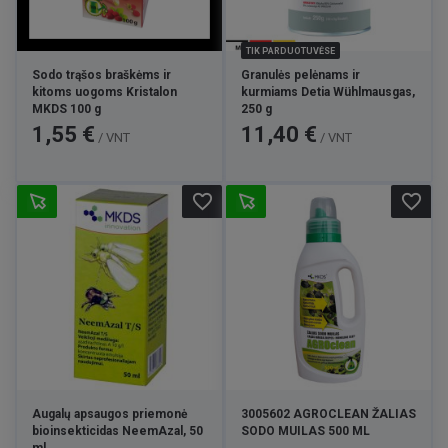
TIK PARDUOTUVĖSE
Sodo trąšos braškėms ir
Granulės pelėnams ir
kitoms uogoms Kristalon
kurmiams Detia Wühlmausgas,
MKDS 100 g
250 g
Kaina
Kaina
1,55 €
11,40 €
/ VNT
/ VNT
favorite_border
favorite_border
Augalų apsaugos priemonė
3005602 AGROCLEAN ŽALIAS
bioinsekticidas NeemAzal, 50
SODO MUILAS 500 ML