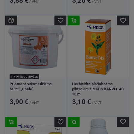
3,88 €
3,20 €
/ VNT
/ VNT
favorite_border
favorite_border
TIK PARDUOTUVĖSE
Priemonė vaismedžiams
Herbicidas plačialapėms
balinti „Obelė“
piktžolėmis MKDS BANVEL 4S,
30 ml
Kaina
Kaina
3,90 €
3,10 €
/ VNT
/ VNT
favorite_border
favorite_border