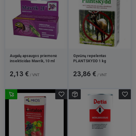
Augalų apsaugos priemonė
Gyvūnų repelentas
insekticidas Mavrik, 10 ml
PLANTSKYDD 1 kg
Kaina
Kaina
2,13 €
23,86 €
/ VNT
/ VNT
favorite_border
favorite_border