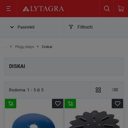
Filtruoti
Pasirinkti
Plūgų dalys
Diskai
DISKAI
Rodoma:
1 - 5 iš 5
favorite_border
favorite_border