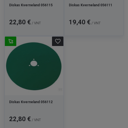
Diskas Kverneland 056115
Diskas Kverneland 056111
Kaina
Kaina
22,80 €
19,40 €
/ VNT
/ VNT
favorite_border
Diskas Kverneland 056112
Kaina
22,80 €
/ VNT