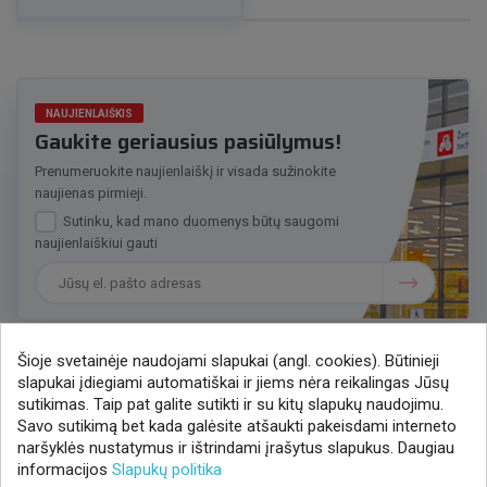
NAUJIENLAIŠKIS
Gaukite geriausius pasiūlymus!
Prenumeruokite naujienlaiškį ir visada sužinokite
naujienas pirmieji.
Sutinku, kad mano duomenys būtų saugomi
naujienlaiškiui gauti
Šioje svetainėje naudojami slapukai (angl. cookies). Būtinieji
slapukai įdiegiami automatiškai ir jiems nėra reikalingas Jūsų
Susisiekime
sutikimas. Taip pat galite sutikti ir su kitų slapukų naudojimu.
Savo sutikimą bet kada galėsite atšaukti pakeisdami interneto
+370 37 405401
naršyklės nustatymus ir ištrindami įrašytus slapukus. Daugiau
lytagra@lytagra.lt
informacijos
Slapukų politika