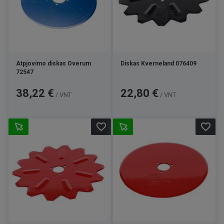
Atpjovimo diskas Overum
Diskas Kverneland 076409
72547
Kaina
Kaina
38,22 €
22,80 €
/ VNT
/ VNT
favorite_border
favorite_border