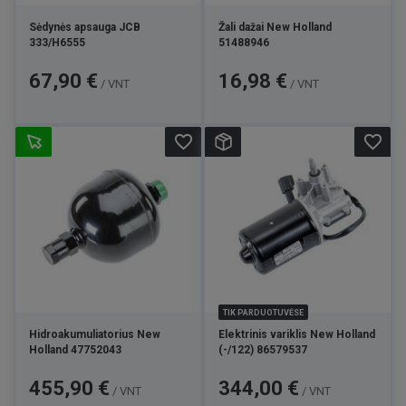
Sėdynės apsauga JCB
Žali dažai New Holland
333/H6555
51488946
Kaina
Kaina
67,90 €
16,98 €
/ VNT
/ VNT
favorite_border
favorite_border
TIK PARDUOTUVĖSE
Hidroakumuliatorius New
Elektrinis variklis New Holland
Holland 47752043
(-/122) 86579537
Kaina
Kaina
455,90 €
344,00 €
/ VNT
/ VNT