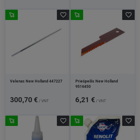
favorite_border
favorite_border
Velenas New Holland 447227
Priešpeilis New Holland
9516450
Kaina
Kaina
300,70 €
6,21 €
/ VNT
/ VNT
favorite_border
favorite_border