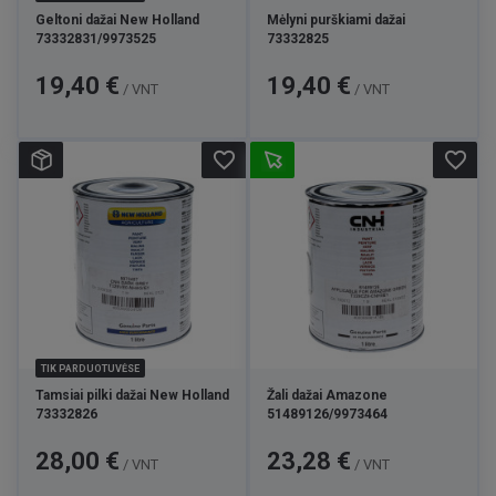
Geltoni dažai New Holland
Mėlyni purškiami dažai
73332831/9973525
73332825
Kaina
Kaina
19,40 €
19,40 €
/ VNT
/ VNT
favorite_border
favorite_border
TIK PARDUOTUVĖSE
Tamsiai pilki dažai New Holland
Žali dažai Amazone
73332826
51489126/9973464
Kaina
Kaina
28,00 €
23,28 €
/ VNT
/ VNT