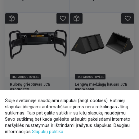
favorite_border
favorite_border
TIK PARDUOTUVĖSE
TIK PARDUOTUVĖSE
Rulonų griebtuvas JCB
Lengvų medžiagų kaušas JCB
980/B0723
980/A9950
Šioje svetainėje naudojami slapukai (angl. cookies). Būtinieji
Kaina
Kaina
2 878,00 €
3 888,00 €
/ VNT
/ VNT
slapukai įdiegiami automatiškai ir jiems nėra reikalingas Jūsų
sutikimas. Taip pat galite sutikti ir su kitų slapukų naudojimu.
Savo sutikimą bet kada galėsite atšaukti pakeisdami interneto
naršyklės nustatymus ir ištrindami įrašytus slapukus. Daugiau
informacijos
Slapukų politika