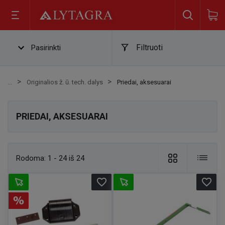
Filtruoti
Pasirinkti
Originalios ž. ū. tech. dalys
Priedai, aksesuarai
PRIEDAI, AKSESUARAI
Rodoma:
1 - 24 iš 24
favorite_border
favorite_border