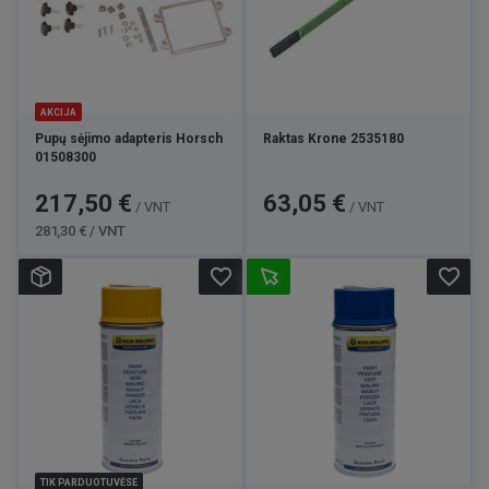
AKCIJA
Pupų sėjimo adapteris Horsch
Raktas Krone 2535180
01508300
Kaina
Bazinė
Kaina
217,50 €
63,05 €
/ VNT
/ VNT
kaina
281,30 € / VNT
favorite_border
favorite_border
TIK PARDUOTUVĖSE