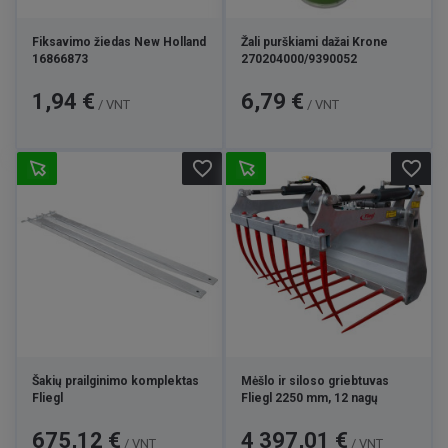
Fiksavimo žiedas New Holland
Žali purškiami dažai Krone
16866873
270204000/9390052
Kaina
Kaina
1,94 €
6,79 €
/ VNT
/ VNT
favorite_border
favorite_border
Šakių prailginimo komplektas
Mėšlo ir siloso griebtuvas
Fliegl
Fliegl 2250 mm, 12 nagų
Kaina
Kaina
675,12 €
4 397,01 €
/ VNT
/ VNT