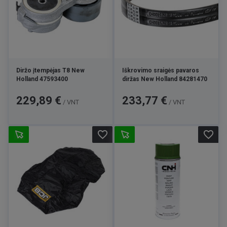
Diržo įtempėjas T8 New
Iškrovimo sraigės pavaros
Holland 47593400
diržas New Holland 84281470
Kaina
Kaina
229,89 €
233,77 €
/ VNT
/ VNT
favorite_border
favorite_border