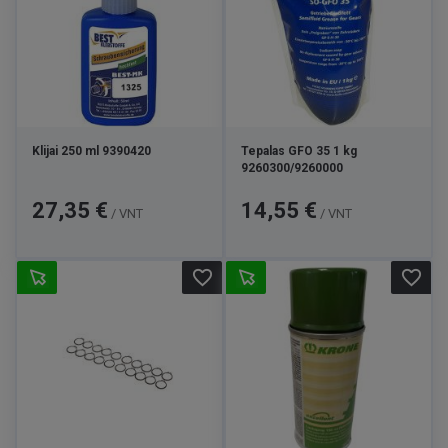
Klijai 250 ml 9390420
Tepalas GFO 35 1 kg
9260300/9260000
Kaina
Kaina
27,35 €
14,55 €
/ VNT
/ VNT
favorite_border
favorite_border