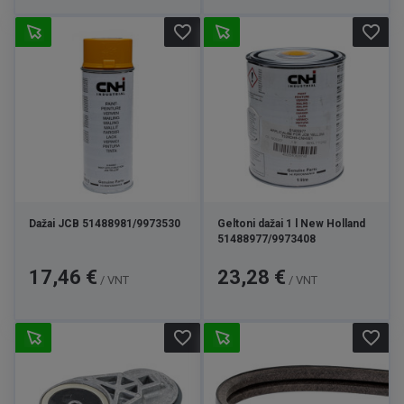
favorite_border
favorite_border
Dažai JCB 51488981/9973530
Geltoni dažai 1 l New Holland
51488977/9973408
Kaina
Kaina
17,46 €
23,28 €
/ VNT
/ VNT
favorite_border
favorite_border