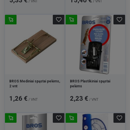
5,33 €
15,40 €
/ VNT
/ VNT
favorite_border
favorite_border
BROS Mediniai spąstai pelėms,
BROS Plastikiniai spąstai
2 vnt
pelėms
Kaina
Kaina
1,26 €
2,23 €
/ VNT
/ VNT
favorite_border
favorite_border