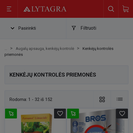
Filtruoti
Pasirinkti
Augalų apsauga, kenkėjų kontrolė
Kenkėjų kontrolės
priemonės
KENKĖJŲ KONTROLĖS PRIEMONĖS
Rodoma:
1 - 32 iš 152
favorite_border
favorite_border