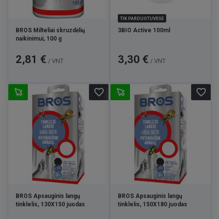
TIK PARDUOTUVĖSE
BROS Milteliai skruzdėlių
3BIO Active 100ml
naikinimui, 100 g
Kaina
Kaina
2,81 €
3,30 €
/ VNT
/ VNT
favorite_border
favorite_border
BROS Apsauginis langų
BROS Apsauginis langų
tinklelis, 130X150 juodas
tinklelis, 150X180 juodas