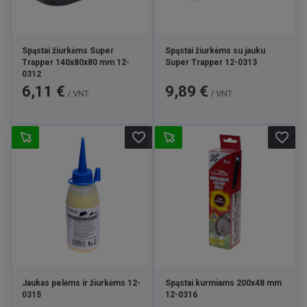
Spąstai žiurkėms Super
Spąstai žiurkėms su jauku
Trapper 140x80x80 mm 12-
Super Trapper 12-0313
0312
Kaina
Kaina
6,11 €
9,89 €
/ VNT
/ VNT
favorite_border
favorite_border
Jaukas pelėms ir žiurkėms 12-
Spąstai kurmiams 200x48 mm
0315
12-0316