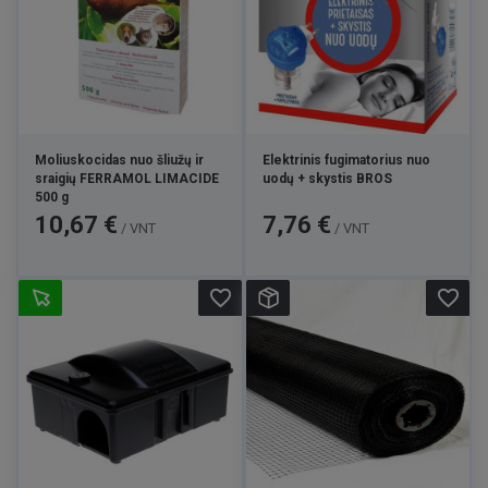
Moliuskocidas nuo šliužų ir
Elektrinis fugimatorius nuo
sraigių FERRAMOL LIMACIDE
uodų + skystis BROS
500 g
Kaina
Kaina
10,67 €
7,76 €
/ VNT
/ VNT
favorite_border
favorite_border