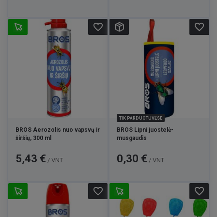
favorite_border
favorite_border
TIK PARDUOTUVĖSE
BROS Aerozolis nuo vapsvų ir
BROS Lipni juostelė-
širšių, 300 ml
musgaudis
Kaina
Kaina
5,43 €
0,30 €
/ VNT
/ VNT
favorite_border
favorite_border