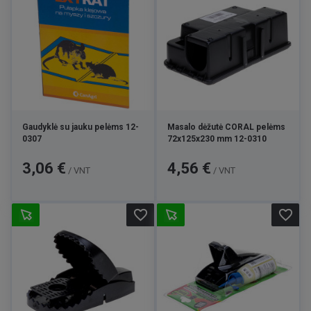
Gaudyklė su jauku pelėms 12-
Masalo dėžutė CORAL pelėms
0307
72x125x230 mm 12-0310
Kaina
Kaina
3,06 €
4,56 €
/ VNT
/ VNT
favorite_border
favorite_border