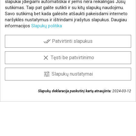

1
2
3
5
slapukai įdiegiami automatiškai ir jiems nėra reikalingas Jūsų
…
sutikimas. Taip pat galite sutikti ir su kitų slapukų naudojimu.
Savo sutikimą bet kada galėsite atšaukti pakeisdami interneto
naršyklės nustatymus ir ištrindami įrašytus slapukus. Daugiau
informacijos
Slapukų politika
NAUJIENLAIŠKIS
done_all
Patvirtinti slapukus
Gaukite geriausius pasiūlymus!
Prenumeruokite naujienlaiškį ir visada sužinokite
clear
Tęsti be patvirtinimo
naujienas pirmieji.
Sutinku, kad mano duomenys būtų saugomi
tune
Slapukų nustatymai
naujienlaiškiui gauti
Slapukų deklaracija paskutinį kartą atnaujinta:
2024-03-12
Susisiekime
+370 37 405401
lytagra@lytagra.lt