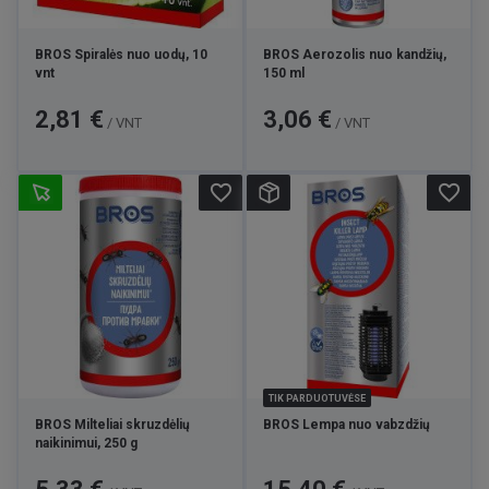
BROS Spiralės nuo uodų, 10
BROS Aerozolis nuo kandžių,
vnt
150 ml
Kaina
Kaina
2,81 €
3,06 €
/ VNT
/ VNT
favorite_border
favorite_border
TIK PARDUOTUVĖSE
BROS Milteliai skruzdėlių
BROS Lempa nuo vabzdžių
naikinimui, 250 g
Kaina
Kaina