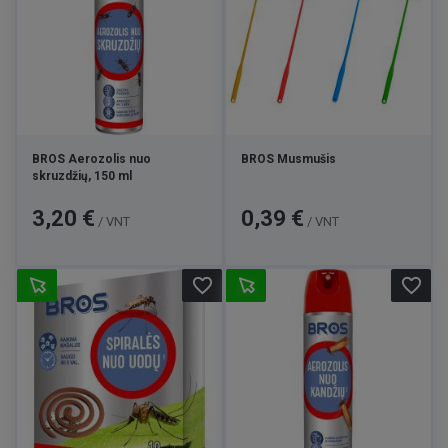
BROS Aerozolis nuo
BROS Musmušis
skruzdžių, 150 ml
Kaina
Kaina
3,20 €
0,39 €
/ VNT
/ VNT
favorite_border
favorite_border