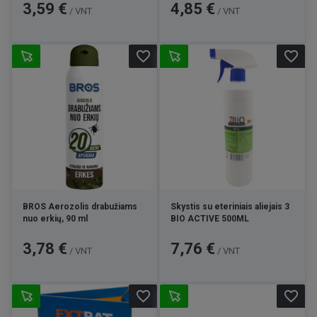
Kaina
Kaina
3,59 €
4,85 €
/ VNT
/ VNT
favorite_border
favorite_border
BROS Aerozolis drabužiams
Skystis su eteriniais aliejais 3
nuo erkių, 90 ml
BIO ACTIVE 500ML
Kaina
Kaina
3,78 €
7,76 €
/ VNT
/ VNT
favorite_border
favorite_border