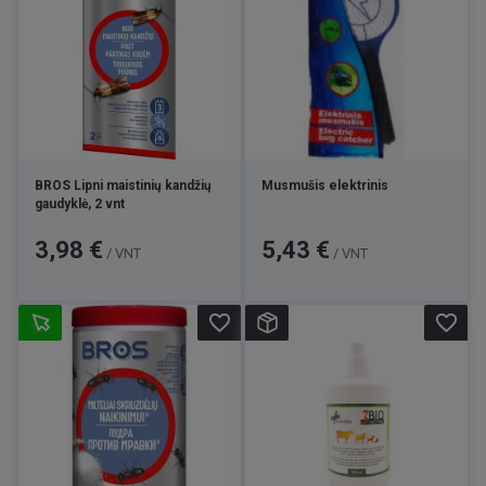
BROS Lipni maistinių kandžių
Musmušis elektrinis
gaudyklė, 2 vnt
Kaina
Kaina
3,98 €
5,43 €
/ VNT
/ VNT
favorite_border
favorite_border