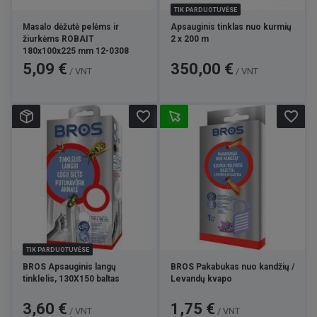
TIK PARDUOTUVĖSE
Masalo dėžutė pelėms ir
Apsauginis tinklas nuo kurmių
žiurkėms ROBAIT
2 x 200 m
180x100x225 mm 12-0308
Kaina
Kaina
5,09 €
350,00 €
/ VNT
/ VNT
favorite_border
favorite_border
TIK PARDUOTUVĖSE
BROS Apsauginis langų
BROS Pakabukas nuo kandžių /
tinklelis, 130X150 baltas
Levandų kvapo
Kaina
Kaina
3,60 €
1,75 €
/ VNT
/ VNT