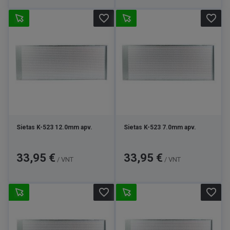
favorite_border
favorite_border
Sietas K-523 12.0mm apv.
Sietas K-523 7.0mm apv.
Kaina
Kaina
33,95 €
33,95 €
/ VNT
/ VNT
favorite_border
favorite_border