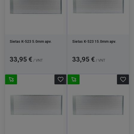
Sietas K-523 5.0mm apv.
Sietas K-523 15.0mm apv.
Kaina
Kaina
33,95 €
33,95 €
/ VNT
/ VNT
favorite_border
favorite_border