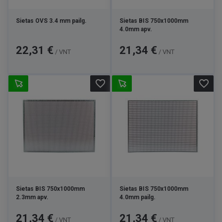
Sietas OVS 3.4 mm pailg.
Sietas BIS 750x1000mm
4.0mm apv.
Kaina
Kaina
22,31 €
21,34 €
/ VNT
/ VNT
favorite_border
favorite_border
Sietas BIS 750x1000mm
Sietas BIS 750x1000mm
2.3mm apv.
4.0mm pailg.
Kaina
Kaina
21,34 €
21,34 €
/ VNT
/ VNT