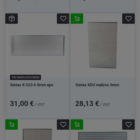
favorite_border
favorite_border
TIK PARDUOTUVĖSE
Sietas K-523 4.0mm apv.
Sietas KDU malūno 6mm
Kaina
Kaina
31,00 €
28,13 €
/ VNT
/ VNT
favorite_border
favorite_border