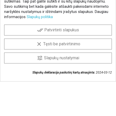
sutikimas. Taip pat galite sutikti ir su kitų slapukų naudojimu.
Savo sutikimą bet kada galėsite atšaukti pakeisdami interneto
naršyklės nustatymus ir ištrindami įrašytus slapukus. Daugiau
informacijos
Slapukų politika
NAUJIENLAIŠKIS
done_all
Patvirtinti slapukus
Gaukite geriausius pasiūlymus!
Prenumeruokite naujienlaiškį ir visada sužinokite
clear
Tęsti be patvirtinimo
naujienas pirmieji.
Sutinku, kad mano duomenys būtų saugomi
tune
Slapukų nustatymai
naujienlaiškiui gauti
Slapukų deklaracija paskutinį kartą atnaujinta:
2024-03-12
Susisiekime
+370 37 405401
lytagra@lytagra.lt