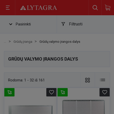
Filtruoti
Pasirinkti
Grūdų įranga
Grūdų valymo įrangos dalys
GRŪDŲ VALYMO ĮRANGOS DALYS
Rodoma:
1 - 32 iš 161
favorite_border
favorite_border