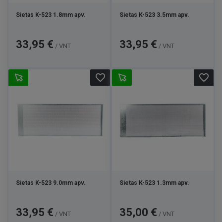
Sietas K-523 1.8mm apv.
Sietas K-523 3.5mm apv.
Kaina
Kaina
33,95 €
33,95 €
/ VNT
/ VNT
favorite_border
favorite_border
Sietas K-523 9.0mm apv.
Sietas K-523 1.3mm apv.
Kaina
Kaina
33,95 €
35,00 €
/ VNT
/ VNT