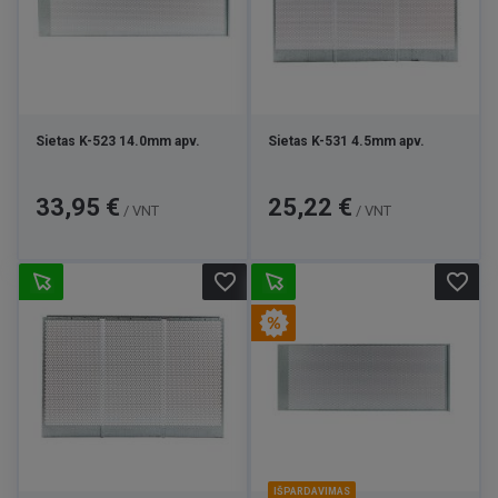
Sietas K-523 14.0mm apv.
Sietas K-531 4.5mm apv.
Kaina
Kaina
33,95 €
25,22 €
/ VNT
/ VNT
favorite_border
favorite_border
IŠPARDAVIMAS