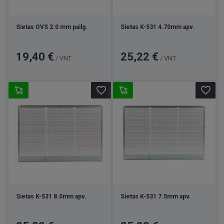
Sietas OVS 2.0 mm pailg.
Sietas K-531 4.70mm apv.
Kaina
Kaina
19,40 €
25,22 €
/ VNT
/ VNT
favorite_border
favorite_border
Sietas K-531 8.0mm apv.
Sietas K-531 7.5mm apv.
Kaina
Kaina