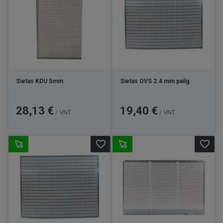
Sietas KDU 5mm
Sietas OVS 2.4 mm pailg.
Kaina
Kaina
28,13 €
19,40 €
/ VNT
/ VNT
favorite_border
favorite_border