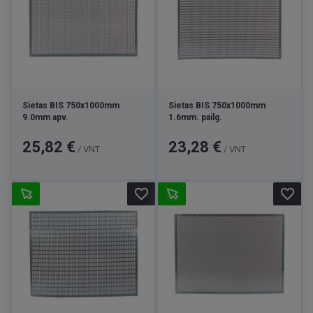
Sietas BIS 750x1000mm
Sietas BIS 750x1000mm
9.0mm apv.
1.6mm. pailg.
Kaina
Kaina
25,82 €
23,28 €
/ VNT
/ VNT
favorite_border
favorite_border