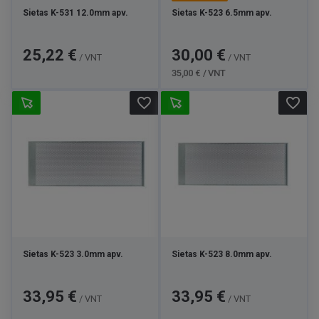
Sietas K-531 12.0mm apv.
Sietas K-523 6.5mm apv.
Kaina
Kaina
Bazinė
25,22 €
30,00 €
/ VNT
/ VNT
kaina
35,00 € / VNT
favorite_border
favorite_border
Sietas K-523 3.0mm apv.
Sietas K-523 8.0mm apv.
Kaina
Kaina
33,95 €
33,95 €
/ VNT
/ VNT