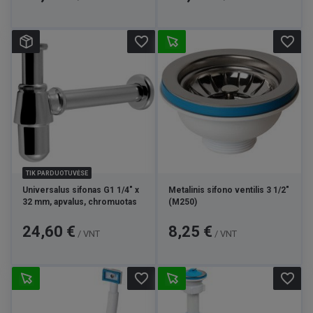
favorite_border
favorite_border
TIK PARDUOTUVĖSE
Universalus sifonas G1 1/4" x
Metalinis sifono ventilis 3 1/2"
32 mm, apvalus, chromuotas
(M250)
Kaina
Kaina
24,60 €
8,25 €
/ VNT
/ VNT
favorite_border
favorite_border