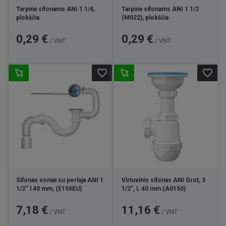
Tarpinė sifonams ANI 1 1/4,
Tarpinė sifonams ANI 1 1/2
plokščia
(M022), plokščia
Kaina
Kaina
0,29 €
0,29 €
/ VNT
/ VNT
favorite_border
favorite_border
Sifonas voniai su perlaja ANI 1
Virtuvinis sifonas ANI Grot, 3
1/2'' l 40 mm, (E156EU)
1/2", L 40 mm (A0150)
Kaina
Kaina
7,18 €
11,16 €
/ VNT
/ VNT