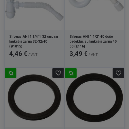
Sifonas ANI 1 1/4'' l 32 cm, su
Sifonas ANI 1 1/2" 40 dušo
lanksčia žarna 32-32/40
padėklui, su lanksčia žarna 40
(B1015)
50 (E116)
Kaina
Kaina
4,46 €
3,49 €
/ VNT
/ VNT
favorite_border
favorite_border