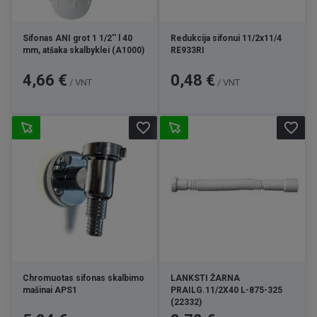
Sifonas ANI grot 1 1/2'' l 40
Redukcija sifonui 11/2x11/4
mm, atšaka skalbyklei (A1000)
RE933RI
Kaina
Kaina
4,66 €
0,48 €
/ VNT
/ VNT
favorite_border
favorite_border
Chromuotas sifonas skalbimo
LANKSTI ŽARNA
mašinai APS1
PRAILG.11/2X40 L-875-325
(22332)
Kaina
Kaina