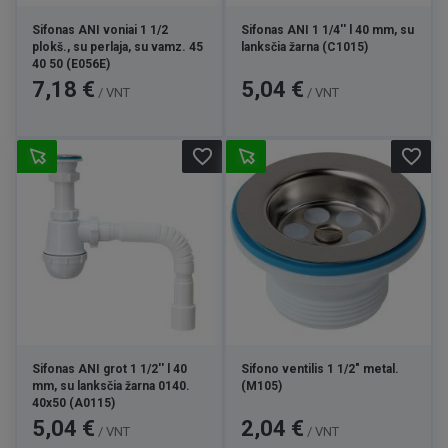
Sifonas ANI voniai 1 1/2
Sifonas ANI 1 1/4'' l 40 mm, su
plokš., su perlaja, su vamz. 45
lanksčia žarna (C1015)
40 50 (E056E)
Kaina
Kaina
7,18 €
5,04 €
/ VNT
/ VNT
favorite_border
favorite_border
Sifonas ANI grot 1 1/2'' l 40
Sifono ventilis 1 1/2" metal.
mm, su lanksčia žarna 0140.
(M105)
40x50 (A0115)
Kaina
Kaina
5,04 €
2,04 €
/ VNT
/ VNT