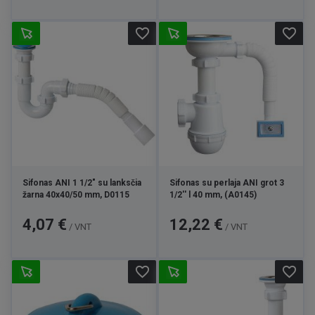
favorite_border
favorite_border
Sifonas ANI 1 1/2" su lanksčia
Sifonas su perlaja ANI grot 3
žarna 40x40/50 mm, D0115
1/2'' l 40 mm, (A0145)
Kaina
Kaina
4,07 €
12,22 €
/ VNT
/ VNT
favorite_border
favorite_border