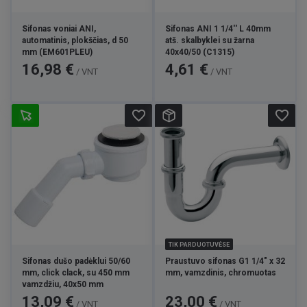
Sifonas voniai ANI,
Sifonas ANI 1 1/4'' L 40mm
automatinis, plokščias, d 50
atš. skalbyklei su žarna
mm (EM601PLEU)
40x40/50 (C1315)
Kaina
Kaina
16,98 €
4,61 €
/ VNT
/ VNT
favorite_border
favorite_border
TIK PARDUOTUVĖSE
Sifonas dušo padėklui 50/60
Praustuvo sifonas G1 1/4" x 32
mm, click clack, su 450 mm
mm, vamzdinis, chromuotas
vamzdžiu, 40x50 mm
Kaina
Kaina
13,09 €
23,00 €
/ VNT
/ VNT