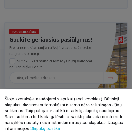
NAUJIENLAIŠKIS
Gaukite geriausius pasiūlymus!
Prenumeruokite naujienlaiškį ir visada sužinokite
naujienas pirmieji.
Sutinku, kad mano duomenys būtų saugomi
naujienlaiškiui gauti
Šioje svetainėje naudojami slapukai (angl. cookies). Būtinieji
slapukai įdiegiami automatiškai ir jiems nėra reikalingas Jūsų
Susisiekime
sutikimas. Taip pat galite sutikti ir su kitų slapukų naudojimu.
Savo sutikimą bet kada galėsite atšaukti pakeisdami interneto
+370 37 405401
naršyklės nustatymus ir ištrindami įrašytus slapukus. Daugiau
lytagra@lytagra.lt
informacijos
Slapukų politika