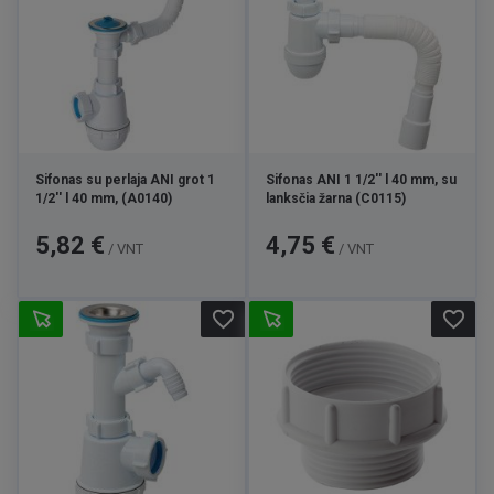
Sifonas su perlaja ANI grot 1
Sifonas ANI 1 1/2'' l 40 mm, su
1/2'' l 40 mm, (A0140)
lanksčia žarna (C0115)
Kaina
Kaina
5,82 €
4,75 €
/ VNT
/ VNT
favorite_border
favorite_border