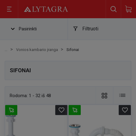
Filtruoti
Pasirinkti
Vonios kambario įranga
Sifonai
SIFONAI
Rodoma:
1 - 32 iš 48
favorite_border
favorite_border