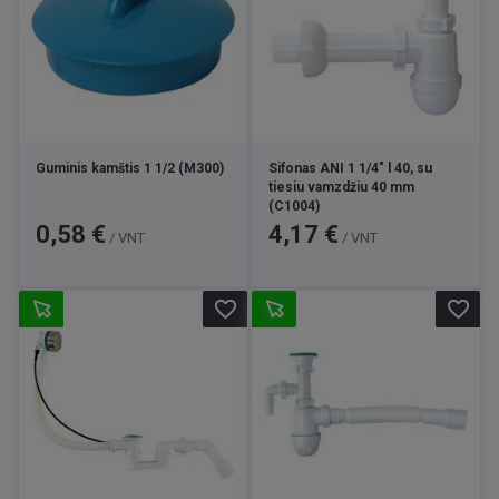
Guminis kamštis 1 1/2 (M300)
Sifonas ANI 1 1/4" l 40, su
tiesiu vamzdžiu 40 mm
(C1004)
Kaina
Kaina
0,58 €
4,17 €
/ VNT
/ VNT
favorite_border
favorite_border