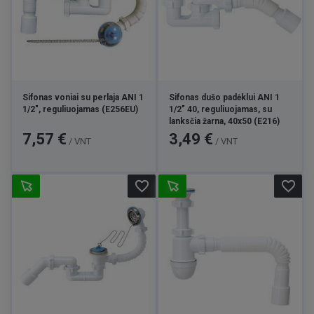
Sifonas voniai su perlaja ANI 1
Sifonas dušo padėklui ANI 1
1/2", reguliuojamas (E256EU)
1/2" 40, reguliuojamas, su
lanksčia žarna, 40x50 (E216)
Kaina
Kaina
7,57 €
3,49 €
/ VNT
/ VNT
favorite_border
favorite_border