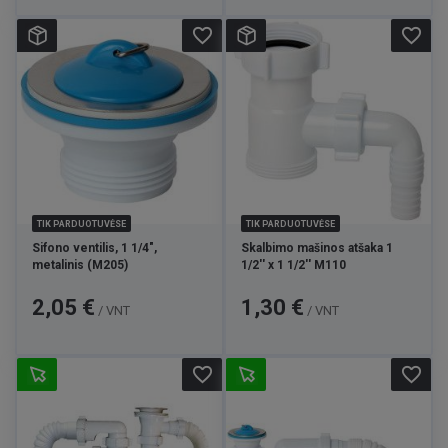
favorite_border
favorite_border
TIK PARDUOTUVĖSE
TIK PARDUOTUVĖSE
Sifono ventilis, 1 1/4",
Skalbimo mašinos atšaka 1
metalinis (M205)
1/2'' x 1 1/2'' M110
Kaina
Kaina
2,05 €
1,30 €
/ VNT
/ VNT
favorite_border
favorite_border