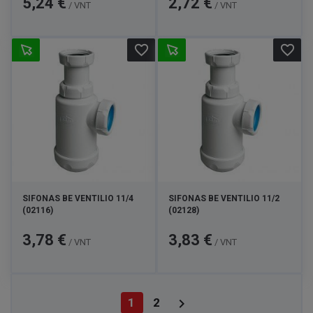
5,24 €
2,72 €
/ VNT
/ VNT
favorite_border
favorite_border
SIFONAS BE VENTILIO 11/4
SIFONAS BE VENTILIO 11/2
(02116)
(02128)
Kaina
Kaina
3,78 €
3,83 €
/ VNT
/ VNT

1
2