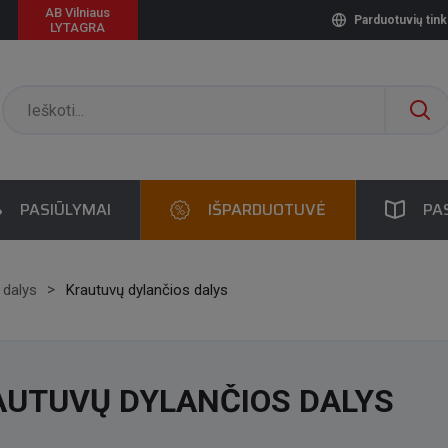
AB Vilniaus
Parduotuvių tink
LYTAGRA
PASIŪLYMAI
IŠPARDUOTUVĖ
PA
 dalys
Krautuvų dylančios dalys
AUTUVŲ DYLANČIOS DALYS