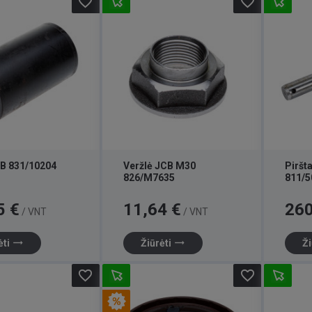
favorite_border
favorite_border
CB 831/10204
Veržlė JCB M30
Piršt
826/M7635
811/5
Kaina
Kaina
5 €
11,64 €
260
/ VNT
/ VNT
trending_flat
trending_flat
ėti
Žiūrėti
Ži
favorite_border
favorite_border