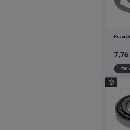
Poveržl
Kaina
7,76
Žiūr