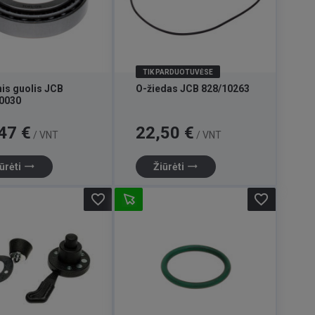
TIK PARDUOTUVĖSE
nis guolis JCB
O-žiedas JCB 828/10263
0030
Kaina
47 €
22,50 €
/ VNT
/ VNT
trending_flat
trending_flat
ūrėti
Žiūrėti
favorite_border
favorite_border