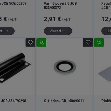
ė JCB 808/00209
Varinė poveržlė JCB
Regul
823/00372
JCB 1
Kaina
Kaina
5 €
2,91 €
12,
/ VNT
/ VNT
trending_flat
trending_flat
ėti
Žiūrėti
Ži
favorite_border
favorite_border
is JCB 334/P0298
O-žiedas JCB 1406/0011
Plokš