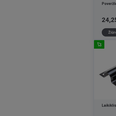
Poveržl
Kaina
24,2
Žiūr
Laikikl