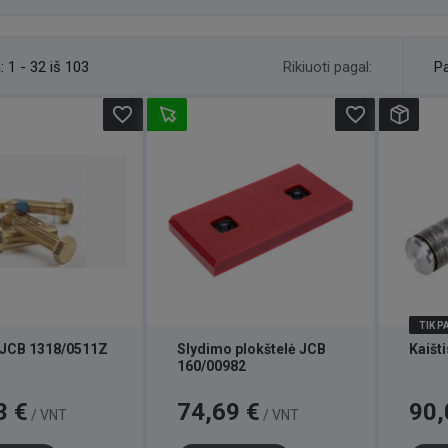
Rikiuoti pagal:
:
1 - 32 iš 103
Pa
favorite_border
favorite_border
TIK 
 JCB 1318/0511Z
Slydimo plokštelė JCB
Kaišt
160/00982
Kaina
Kaina
3 €
74,69 €
90,
/ VNT
/ VNT