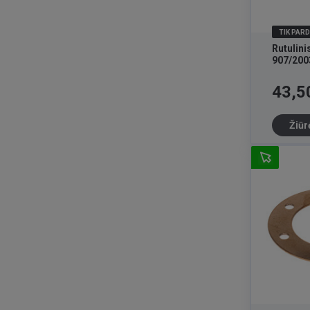
TIK PAR
Rutulini
907/200
Kaina
43,5
Žiūr