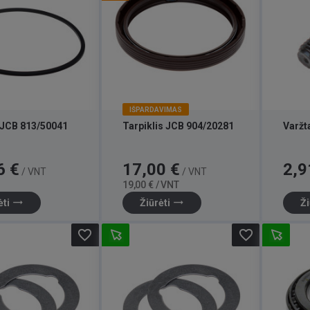
IŠPARDAVIMAS
 JCB 813/50041
Tarpiklis JCB 904/20281
Varžt
Kaina
Bazinė
Kaina
6 €
17,00 €
2,9
/ VNT
/ VNT
kaina
19,00 € / VNT
trending_flat
trending_flat
ėti
Žiūrėti
Ži
favorite_border
favorite_border