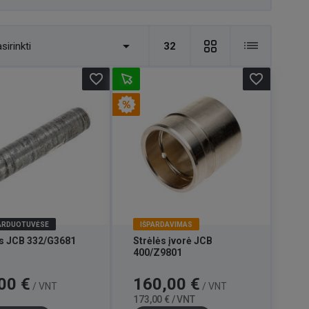

sirinkti
32
favorite_border
favorite_border
PARDUOTUVĖSE
IŠPARDAVIMAS
is JCB 332/G3681
Strėlės įvorė JCB
400/Z9801
Kaina
Bazinė
00 €
160,00 €
/ VNT
/ VNT
kaina
173,00 € / VNT