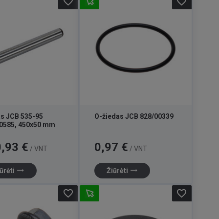
favorite_border
favorite_border
as JCB 535-95
O-žiedas JCB 828/00339
0585, 450x50 mm
Kaina
,93 €
0,97 €
/ VNT
/ VNT
trending_flat
trending_flat
ūrėti
Žiūrėti
favorite_border
favorite_border