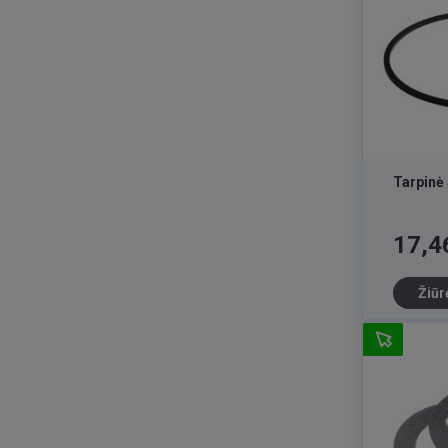
Tarpinė
Kaina
17,4
Žiūr