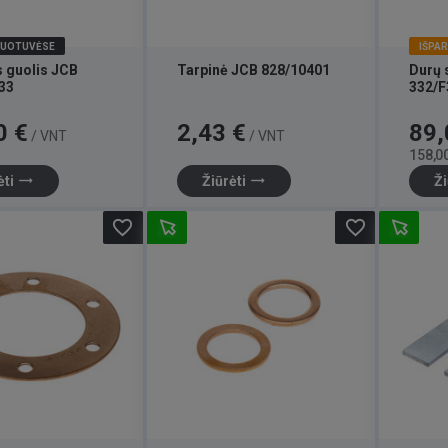
DUOTUVĖSE
IŠPA
s guolis JCB
Tarpinė JCB 828/10401
Durų 
33
332/F
Kaina
Kaina
0 €
2,43 €
89,
/ VNT
/ VNT
158,00
trending_flat
trending_flat
ėti
Žiūrėti
Ži
favorite_border
favorite_border