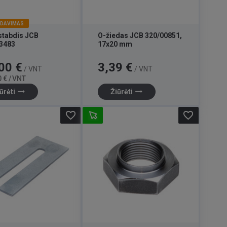
RDAVIMAS
stabdis JCB
O-žiedas JCB 320/00851,
3483
17x20 mm
Bazinė
Kaina
00 €
3,39 €
/ VNT
/ VNT
kaina
 € / VNT
trending_flat
trending_flat
ūrėti
Žiūrėti
favorite_border
favorite_border