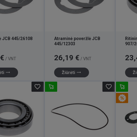
ė JCB 445/26108
Atraminė poveržlė JCB
Ritini
445/12303
907/2
Kaina
Kaina
 €
26,19 €
23,
/ VNT
/ VNT
trending_flat
trending_flat
ėti
Žiūrėti
Ži
favorite_border
favorite_border