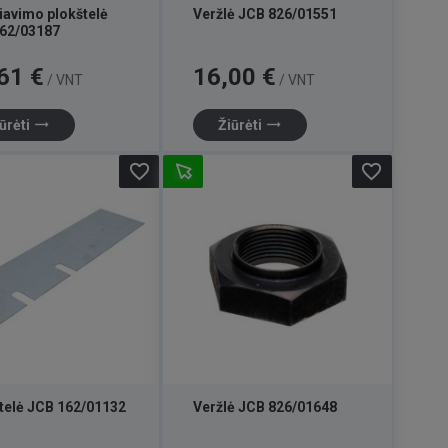
iavimo plokštelė
Veržlė JCB 826/01551
62/03187
Kaina
61 €
16,00 €
/ VNT
/ VNT
trending_flat
trending_flat
ūrėti
Žiūrėti
favorite_border
favorite_border
telė JCB 162/01132
Veržlė JCB 826/01648