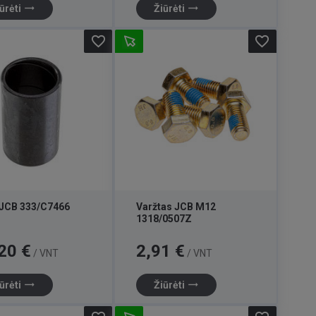
trending_flat
trending_flat
ūrėti
Žiūrėti
favorite_border
favorite_border
 JCB 333/C7466
Varžtas JCB M12
1318/0507Z
Kaina
20 €
2,91 €
/ VNT
/ VNT
trending_flat
trending_flat
ūrėti
Žiūrėti