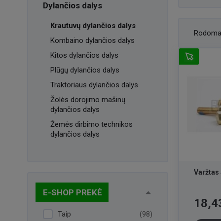
Dylančios dalys
Krautuvų dylančios dalys
Rodoma
Kombaino dylančios dalys
Kitos dylančios dalys
Plūgų dylančios dalys
Traktoriaus dylančios dalys
Žolės dorojimo mašinų
dylančios dalys
Žemės dirbimo technikos
dylančios dalys
Varžtas
E-SHOP PREKĖ
Kaina
18,4
Taip
(98)