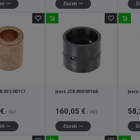
trending_flat
trending_flat
ėti
Žiūrėti
Ži
favorite_border
favorite_border
CB 831/00117
Įvorė JCB 809/00168
Įvorė
Kaina
Kaina
 €
160,05 €
58,
/ VNT
/ VNT
trending_flat
trending_flat
ėti
Žiūrėti
Ži