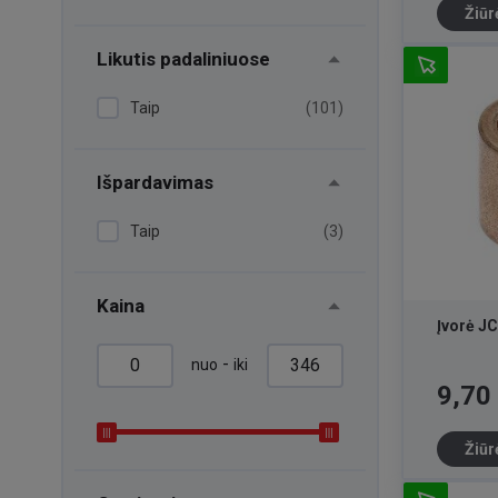
Žiūr
Likutis padaliniuose
Taip
(101)
Išpardavimas
Taip
(3)
Kaina
Įvorė J
-
nuo
iki
Kaina
9,70
Žiūr