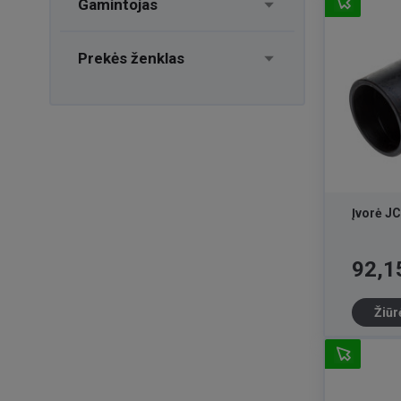
Gamintojas
Prekės ženklas
Įvorė J
Kaina
92,1
Žiūr