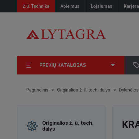
Ž.Ū. Technika
Apie mus
Lojalumas
Karjera
PREKIŲ KATALOGAS
Pagrindinis
Originalios ž. ū. tech. dalys
Dylančios
KR
Originalios ž. ū. tech.
dalys