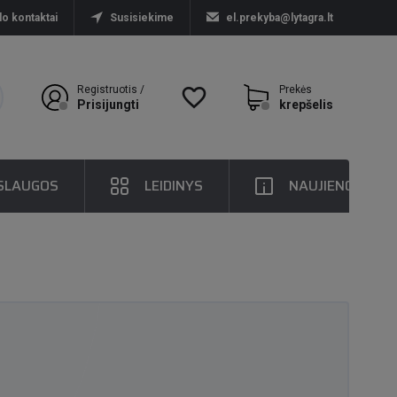
lo kontaktai
Susisiekime
el.prekyba@lytagra.lt
Registruotis /
favorite_border
Prekės
Prisijungti
krepšelis
SLAUGOS
LEIDINYS
NAUJIENOS