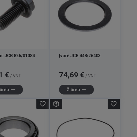
as JCB 826/01084
Įvorė JCB 448/26403
Kaina
1 €
74,69 €
/ VNT
/ VNT
trending_flat
trending_flat
ūrėti
Žiūrėti
favorite_border
favorite_border