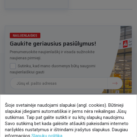
NAUJIENLAIŠKIS
Gaukite geriausius pasiūlymus!
Prenumeruokite naujienlaiškį ir visada sužinokite
naujienas pirmieji.
Sutinku, kad mano duomenys būtų saugomi
naujienlaiškiui gauti
Šioje svetainėje naudojami slapukai (angl. cookies). Būtinieji
slapukai įdiegiami automatiškai ir jiems nėra reikalingas Jūsų
Susisiekime
sutikimas. Taip pat galite sutikti ir su kitų slapukų naudojimu.
Savo sutikimą bet kada galėsite atšaukti pakeisdami interneto
+370 37 405401
naršyklės nustatymus ir ištrindami įrašytus slapukus. Daugiau
lytagra@lytagra.lt
informacijos
Slapukų politika