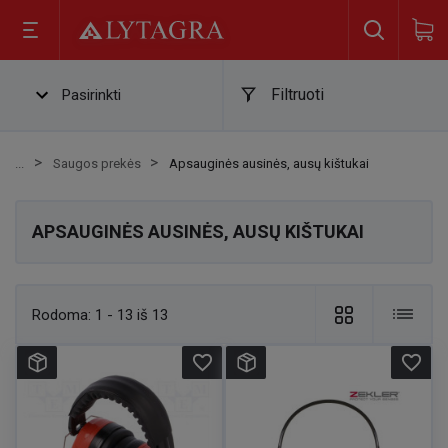
Filtruoti
Pasirinkti
Saugos prekės
Apsauginės ausinės, ausų kištukai
APSAUGINĖS AUSINĖS, AUSŲ KIŠTUKAI
Rodoma:
1 - 13 iš 13
favorite_border
favorite_border