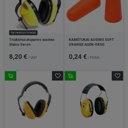
TIK PARDUOTUVĖSE
Triukšmui atsparios ausinės
KAMŠTUKAI AUSIMS SOFT
Stalco Veron
ORANGE AUDK-ORSO
Kaina
Kaina
8,20 €
0,24 €
/ VNT
/ PORA
favorite_border
favorite_border