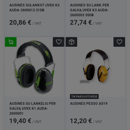
AUSINĖS SULANKST.UVEX K2
AUSINĖS SU LANK.PER
AUDA-2600012 31DB
GALVĄ UVEX K3 AUDA-
2600003 35DB
Kaina
Kaina
20,86 €
27,74 €
/ VNT
/ VNT
favorite_border
favorite_border
TIK PARDUOTUVĖSE
AUSINĖS SU LANKELIU PER
AUSINĖS PESSO A519
GALVĄ UVEX K1 AUDA-
2600001
Kaina
Kaina
19,40 €
12,20 €
/ VNT
/ VNT