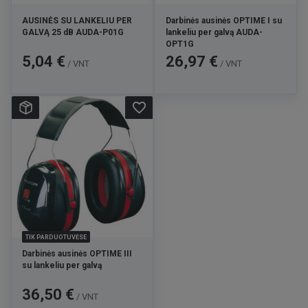
AUSINĖS SU LANKELIU PER
Darbinės ausinės OPTIME I su
GALVĄ 25 dB AUDA-P01G
lankeliu per galvą AUDA-
OPT1G
Kaina
Kaina
5,04 €
26,97 €
/ VNT
/ VNT
favorite_border
TIK PARDUOTUVĖSE
Darbinės ausinės OPTIME III
su lankeliu per galvą
Kaina
36,50 €
/ VNT