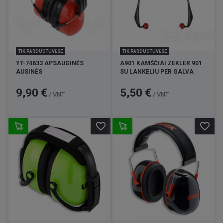
TIK PARDUOTUVĖSE
TIK PARDUOTUVĖSE
YT-74633 APSAUGINĖS
A901 KAMŠČIAI ZEKLER 901
AUSINĖS
SU LANKELIU PER GALVA
Kaina
Kaina
9,90 €
5,50 €
/ VNT
/ VNT
favorite_border
favorite_border