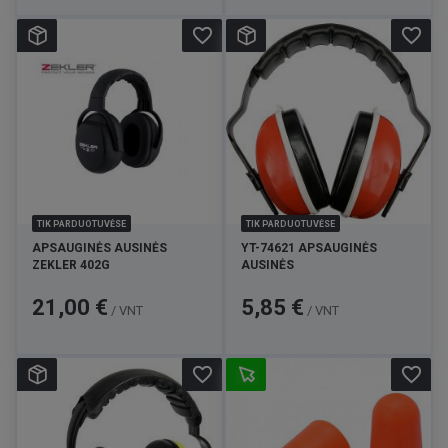
favorite_border
favorite_border
TIK PARDUOTUVĖSE
TIK PARDUOTUVĖSE
APSAUGINĖS AUSINĖS
YT-74621 APSAUGINĖS
ZEKLER 402G
AUSINĖS
Kaina
Kaina
21,00 €
5,85 €
/ VNT
/ VNT
favorite_border
favorite_border