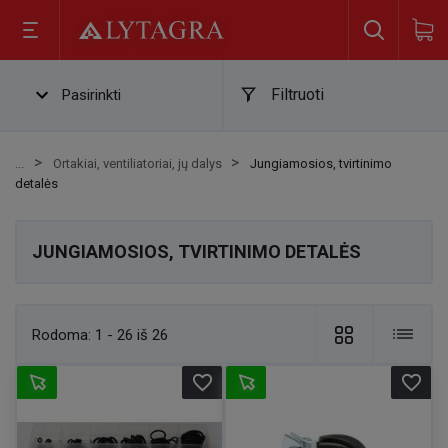
Filtruoti
Pasirinkti
Ortakiai, ventiliatoriai, jų dalys
Jungiamosios, tvirtinimo
detalės
JUNGIAMOSIOS, TVIRTINIMO DETALĖS
Rodoma:
1 - 26 iš 26
favorite_border
favorite_border