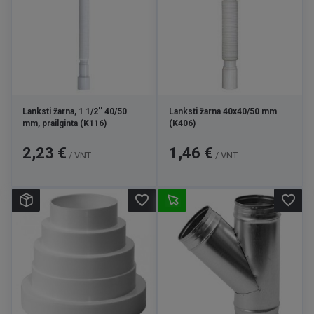
Lanksti žarna, 1 1/2'' 40/50
Lanksti žarna 40x40/50 mm
mm, prailginta (K116)
(K406)
Kaina
Kaina
2,23 €
1,46 €
/ VNT
/ VNT
favorite_border
favorite_border