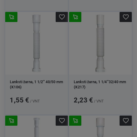
favorite_border
favorite_border
Lanksti žarna, 1 1/2'' 40/50 mm
Lanksti žarna, 1 1/4''32/40 mm
(K106)
(K217)
Kaina
Kaina
1,55 €
2,23 €
/ VNT
/ VNT
favorite_border
favorite_border