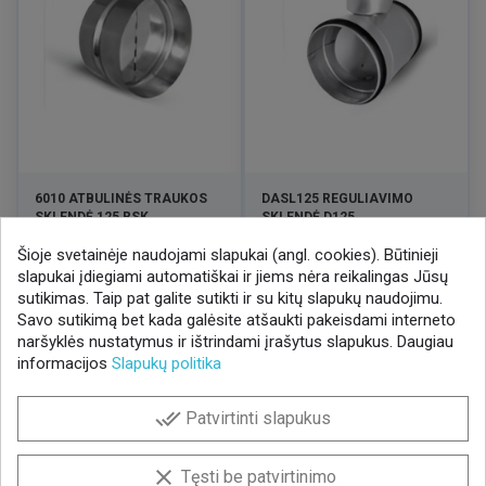
6010 ATBULINĖS TRAUKOS
DASL125 REGULIAVIMO
SKLENDĖ 125 RSK
SKLENDĖ D125
Šioje svetainėje naudojami slapukai (angl. cookies). Būtinieji
Kaina
Kaina
5,33 €
8,73 €
/ VNT
/ VNT
slapukai įdiegiami automatiškai ir jiems nėra reikalingas Jūsų
sutikimas. Taip pat galite sutikti ir su kitų slapukų naudojimu.
Savo sutikimą bet kada galėsite atšaukti pakeisdami interneto
naršyklės nustatymus ir ištrindami įrašytus slapukus. Daugiau
informacijos
Slapukų politika
NAUJIENLAIŠKIS
done_all
Patvirtinti slapukus
Gaukite geriausius pasiūlymus!
Prenumeruokite naujienlaiškį ir visada sužinokite
clear
Tęsti be patvirtinimo