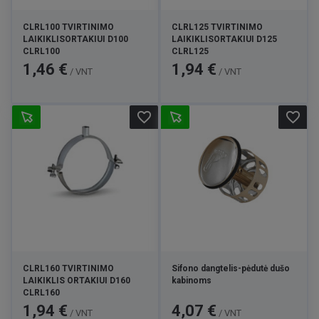
CLRL100 TVIRTINIMO
CLRL125 TVIRTINIMO
LAIKIKLISORTAKIUI D100
LAIKIKLISORTAKIUI D125
CLRL100
CLRL125
Kaina
Kaina
1,46 €
1,94 €
/ VNT
/ VNT
favorite_border
favorite_border
CLRL160 TVIRTINIMO
Sifono dangtelis-pėdutė dušo
LAIKIKLIS ORTAKIUI D160
kabinoms
CLRL160
Kaina
Kaina
1,94 €
4,07 €
/ VNT
/ VNT