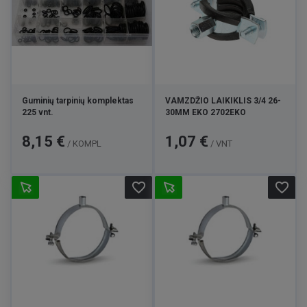
Guminių tarpinių komplektas
VAMZDŽIO LAIKIKLIS 3/4 26-
225 vnt.
30MM EKO 2702EKO
Kaina
Kaina
8,15 €
1,07 €
/ KOMPL
/ VNT
favorite_border
favorite_border