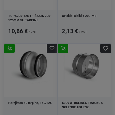
TCPS200-125 TRIŠAKIS 200-
Ortakio laikiklis 200-MB
125MM SU TARPINE
Kaina
Kaina
10,86 €
2,13 €
/ VNT
/ VNT
favorite_border
favorite_border
Perėjimas su tarpine, 160/125
6009 ATBULINĖS TRAUKOS
SKLENDĖ 100 RSK