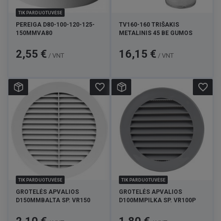
TIK PARDUOTUVĖSE
PEREIGA D80-100-120-125-
TV160-160 TRIŠAKIS
150MMVA80
METALINIS 45 BE GUMOS
Kaina
Kaina
2,55 €
16,15 €
/ VNT
/ VNT
favorite_border
favorite_border
TIK PARDUOTUVĖSE
TIK PARDUOTUVĖSE
GROTELĖS APVALIOS
GROTELĖS APVALIOS
D150MMBALTA SP. VR150
D100MMPILKA SP. VR100P
Kaina
Kaina