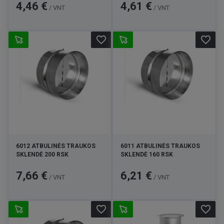
Kaina
Kaina
4,46 €
4,61 €
/ VNT
/ VNT
favorite_border
favorite_border
6012 ATBULINĖS TRAUKOS
6011 ATBULINĖS TRAUKOS
SKLENDĖ 200 RSK
SKLENDĖ 160 RSK
Kaina
Kaina
7,66 €
6,21 €
/ VNT
/ VNT
favorite_border
favorite_border