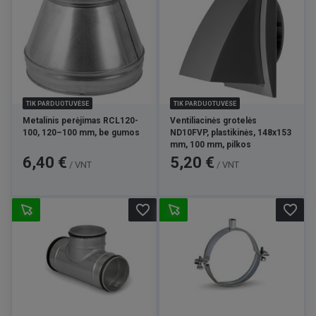
TIK PARDUOTUVĖSE
TIK PARDUOTUVĖSE
Metalinis perėjimas RCL120-
Ventiliacinės grotelės
100, 120–100 mm, be gumos
ND10FVP, plastikinės, 148x153
mm, 100 mm, pilkos
Kaina
Kaina
6,40 €
5,20 €
/ VNT
/ VNT
favorite_border
favorite_border