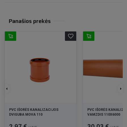
Panašios prekės
favorite_border
PVC IŠORĖS KANALIZACIJOS
PVC IŠORĖS KANALIZA
DVIGUBA MOVA 110
VAMZDIS 110X6000
Kaina
Kaina
2,97 €
30,03 €