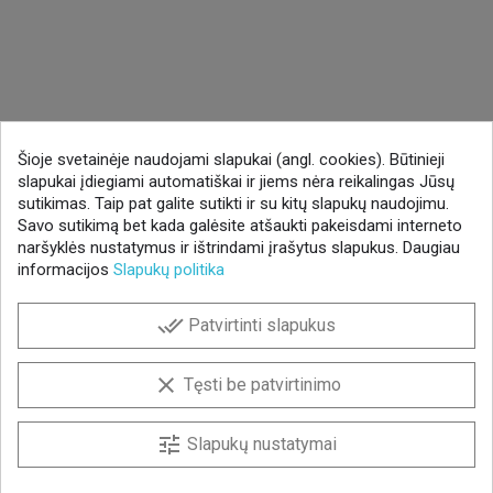
Šioje svetainėje naudojami slapukai (angl. cookies). Būtinieji
slapukai įdiegiami automatiškai ir jiems nėra reikalingas Jūsų
sutikimas. Taip pat galite sutikti ir su kitų slapukų naudojimu.
Savo sutikimą bet kada galėsite atšaukti pakeisdami interneto
naršyklės nustatymus ir ištrindami įrašytus slapukus. Daugiau
informacijos
Slapukų politika
done_all
Patvirtinti slapukus
clear
Tęsti be patvirtinimo
tune
Slapukų nustatymai