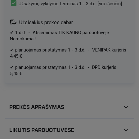
check_box
Užsakymų vykdymo terminas 1 - 3 d.d. [yra išimčių]
Užsisakius prekes dabar
✔
1
d.d.
-
Atsiėmimas TIK KAUNO parduotuvėje
Nemokamai!
✔
planuojamas pristatymas
1
-
3
d.d.
-
VENIPAK kurjeris
4,45 €
✔
planuojamas pristatymas
1
-
3
d.d.
-
DPD kurjeris
5,45 €
PREKĖS APRAŠYMAS
expand_more
LIKUTIS PARDUOTUVĖSE
expand_more