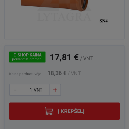
17,81 €
E-SHOP KAINA
/ VNT
perkant tik internetu
18,36 €
/ VNT
Kaina parduotuvėje
-
+
VNT
Į KREPŠELĮ