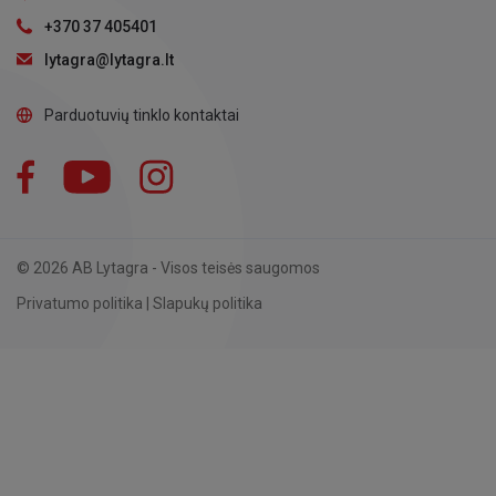
+370 37 405401
lytagra@lytagra.lt
Parduotuvių tinklo kontaktai
Facebook
YouTube
Instagram
LinkedIn
© 2026 AB Lytagra - Visos teisės saugomos
Privatumo politika
|
Slapukų politika