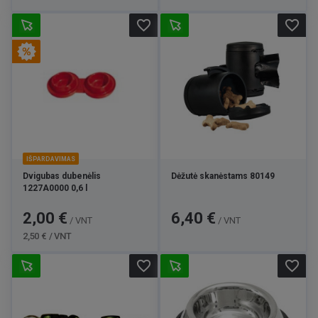
favorite_border
favorite_border
IŠPARDAVIMAS
Dvigubas dubenėlis
Dėžutė skanėstams 80149
1227A0000 0,6 l
Kaina
Bazinė
Kaina
2,00 €
6,40 €
/ VNT
/ VNT
kaina
2,50 € / VNT
favorite_border
favorite_border