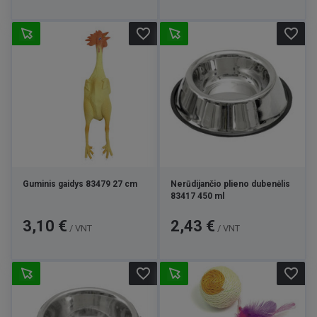
favorite_border
favorite_border
Guminis gaidys 83479 27 cm
Nerūdijančio plieno dubenėlis
83417 450 ml
Kaina
Kaina
3,10 €
2,43 €
/ VNT
/ VNT
favorite_border
favorite_border