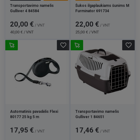
Transportavimo namelis
Šukos ilgaplaukiams šunims M
Gulliver 4 84584
Furminator 691734
Kaina
Bazinė
Kaina
Bazinė
20,00 €
22,00 €
/ VNT
/ VNT
kaina
kaina
40,00 € / VNT
25,00 € / VNT
favorite_border
favorite_border
Automatinis pavadėlis Flexi
Transportavimo namelis
80177 25 kg 5 m
Gulliver 1 84651
Kaina
Kaina
17,95 €
17,46 €
/ VNT
/ VNT