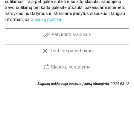
sutikimas. Taip pat galite sutikti ir su kitų slapukų naudojimu.
Savo sutikimą bet kada galėsite atšaukti pakeisdami interneto
naršyklės nustatymus ir ištrindami įrašytus slapukus. Daugiau
informacijos
Slapukų politika
NAUJIENLAIŠKIS
done_all
Patvirtinti slapukus
Gaukite geriausius pasiūlymus!
Prenumeruokite naujienlaiškį ir visada sužinokite
clear
Tęsti be patvirtinimo
naujienas pirmieji.
Sutinku, kad mano duomenys būtų saugomi
tune
Slapukų nustatymai
naujienlaiškiui gauti
Slapukų deklaracija paskutinį kartą atnaujinta:
2024-03-12
Susisiekime
+370 37 405401
lytagra@lytagra.lt