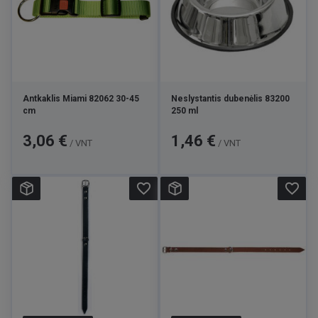
Antkaklis Miami 82062 30-45
Neslystantis dubenėlis 83200
cm
250 ml
Kaina
Kaina
3,06 €
1,46 €
/ VNT
/ VNT
favorite_border
favorite_border