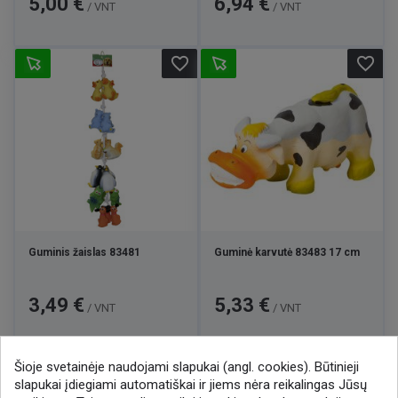
5,00 €
6,94 €
/ VNT
/ VNT
favorite_border
favorite_border
Guminis žaislas 83481
Guminė karvutė 83483 17 cm
Kaina
Kaina
3,49 €
5,33 €
/ VNT
/ VNT
Šioje svetainėje naudojami slapukai (angl. cookies). Būtinieji

1
2
3
8
slapukai įdiegiami automatiškai ir jiems nėra reikalingas Jūsų
…