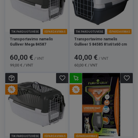
TIK PARDUOTUVĖSE
IŠPARDAVIMAS
TIK PARDUOTUVĖSE
IŠPARDAVIMAS
Transportavimo namelis
Transportavimo namelis
Gulliver Mega 84587
Gulliver 5 84585 81x61x60 cm
Kaina
Bazinė
Kaina
Bazinė
60,00 €
40,00 €
/ VNT
/ VNT
kaina
kaina
99,00 € / VNT
60,00 € / VNT
favorite_border
favorite_border
TIK PARDUOTUVĖSE
IŠPARDAVIMAS
IŠPARDAVIMAS