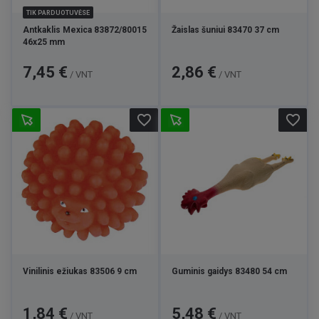
TIK PARDUOTUVĖSE
Antkaklis Mexica 83872/80015
Žaislas šuniui 83470 37 cm
46x25 mm
Kaina
Kaina
7,45 €
2,86 €
/ VNT
/ VNT
favorite_border
favorite_border
Vinilinis ežiukas 83506 9 cm
Guminis gaidys 83480 54 cm
Kaina
Kaina
1,84 €
5,48 €
/ VNT
/ VNT