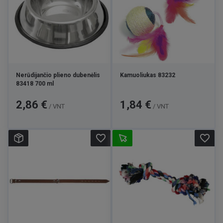
Nerūdijančio plieno dubenėlis
Kamuoliukas 83232
83418 700 ml
Kaina
Kaina
2,86 €
1,84 €
/ VNT
/ VNT
favorite_border
favorite_border