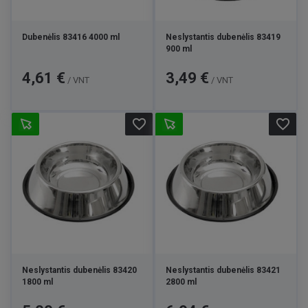
Dubenėlis 83416 4000 ml
Neslystantis dubenėlis 83419
900 ml
Kaina
Kaina
4,61 €
3,49 €
/ VNT
/ VNT
favorite_border
favorite_border
Neslystantis dubenėlis 83420
Neslystantis dubenėlis 83421
1800 ml
2800 ml
Kaina
Kaina