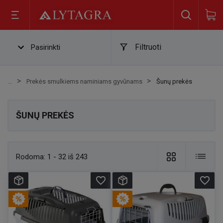
Filtruoti
Pasirinkti
Prekės smulkiems naminiams gyvūnams
Šunų prekės
ŠUNŲ PREKĖS
Rodoma:
1 - 32 iš 243
favorite_border
favorite_border