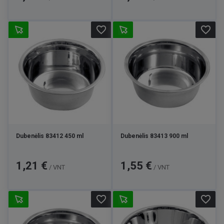
favorite_border
favorite_border
Dubenėlis 83412 450 ml
Dubenėlis 83413 900 ml
Kaina
Kaina
1,21 €
1,55 €
/ VNT
/ VNT
favorite_border
favorite_border