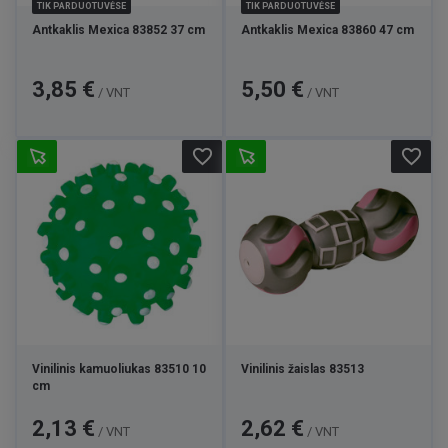
TIK PARDUOTUVĖSE
TIK PARDUOTUVĖSE
Antkaklis Mexica 83852 37 cm
Antkaklis Mexica 83860 47 cm
Kaina
Kaina
3,85 €
5,50 €
/ VNT
/ VNT
favorite_border
favorite_border
Vinilinis kamuoliukas 83510 10
Vinilinis žaislas 83513
cm
Kaina
Kaina
2,13 €
2,62 €
/ VNT
/ VNT