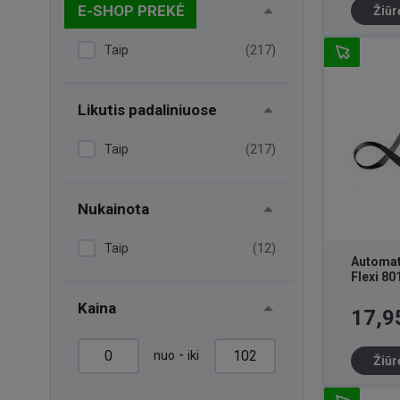
E-SHOP PREKĖ
Žiūr
Taip
(217)
Likutis padaliniuose
Taip
(217)
Nukainota
Taip
(12)
Automat
Flexi 80
Kaina
Kaina
17,9
-
nuo
iki
Žiūr