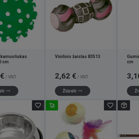
s kamuoliukas
Vinilinis žaislas 83513
Gumin
0 cm
cm
Kaina
Kaina
 €
2,62 €
3,1
/ VNT
/ VNT
trending_flat
trending_flat
ėti
Žiūrėti
Ži
favorite_border
favorite_border