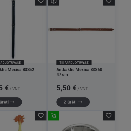
favorite_border
favorite_border
PARDUOTUVĖSE
TIK PARDUOTUVĖSE
klis Mexica 83852
Antkaklis Mexica 83860
m
47 cm
Kaina
5 €
5,50 €
/ VNT
/ VNT
trending_flat
trending_flat
ūrėti
Žiūrėti
favorite_border
favorite_border