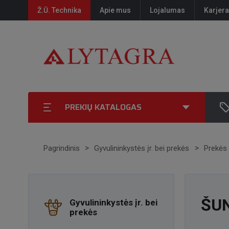
Ž.Ū. Technika
Apie mus
Lojalumas
Karjera
PREKIŲ KATALOGAS
Pagrindinis
Gyvulininkystės įr. bei prekės
Prekės
ŠU
Gyvulininkystės įr. bei
prekės