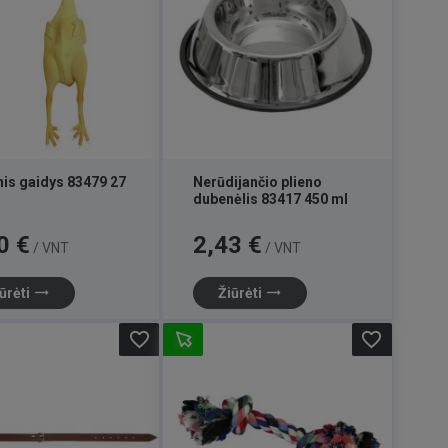
is gaidys 83479 27
Nerūdijančio plieno
dubenėlis 83417 450 ml
Kaina
0 €
2,43 €
/ VNT
/ VNT
trending_flat
trending_flat
ūrėti
Žiūrėti
favorite_border
favorite_border