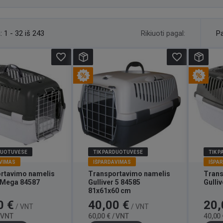
Rikiuoti pagal:
:
1 - 32 iš 243
Pa
favorite_border
favorite_border
DUOTUVĖSE
TIK PARDUOTUVĖSE
TIK 
VIMAS
IŠPARDAVIMAS
IŠPA
rtavimo namelis
Transportavimo namelis
Trans
r Mega 84587
Gulliver 5 84585
Gulli
81x61x60 cm
Bazinė
Kaina
Bazinė
Kaina
0 €
40,00 €
20,
/ VNT
/ VNT
kaina
kaina
/ VNT
60,00 € / VNT
40,00 