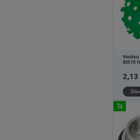
Vinilini
83510 1
Kaina
2,13
Žiūr