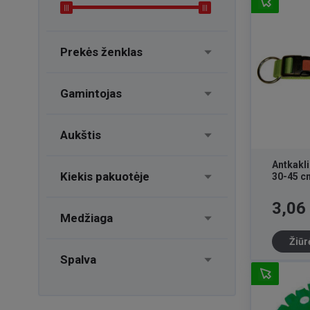
Prekės ženklas
Gamintojas
Aukštis
Antkakl
Kiekis pakuotėje
30-45 c
Kaina
3,06
Medžiaga
Žiūr
Spalva