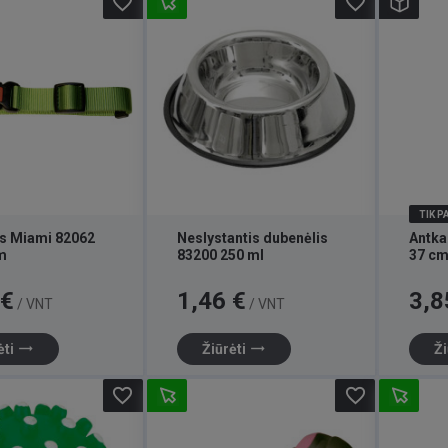
favorite_border
favorite_border
TIK 
is Miami 82062
Neslystantis dubenėlis
Antka
m
83200 250 ml
37 c
Kaina
Kaina
 €
1,46 €
3,8
/ VNT
/ VNT
trending_flat
trending_flat
ėti
Žiūrėti
Ži
favorite_border
favorite_border