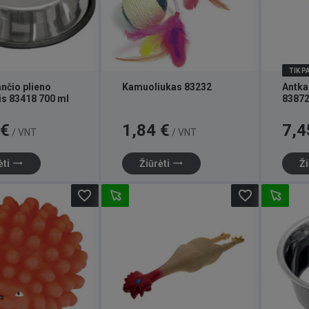
TIK 
nčio plieno
Kamuoliukas 83232
Antka
is 83418 700 ml
8387
Kaina
Kaina
 €
1,84 €
7,4
/ VNT
/ VNT
trending_flat
trending_flat
ėti
Žiūrėti
Ži
favorite_border
favorite_border