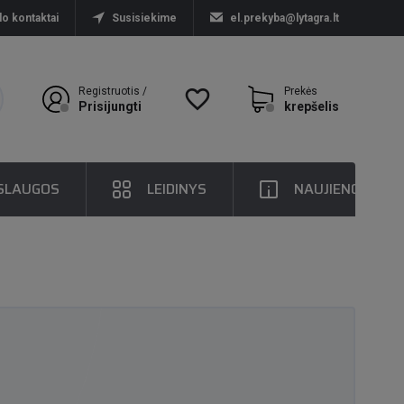
lo kontaktai
Susisiekime
el.prekyba@lytagra.lt
Registruotis /
favorite_border
Prekės
Prisijungti
krepšelis
SLAUGOS
LEIDINYS
NAUJIENOS