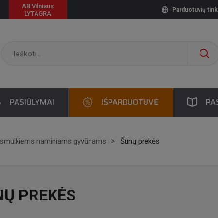
AB Vilniaus
Parduotuvių tink
LYTAGRA
PASIŪLYMAI
IŠPARDUOTUVĖ
PA
 smulkiems naminiams gyvūnams
Šunų prekės
NŲ PREKĖS