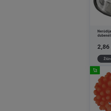
Nerūdija
dubenėl
Kaina
2,86
Žiūr