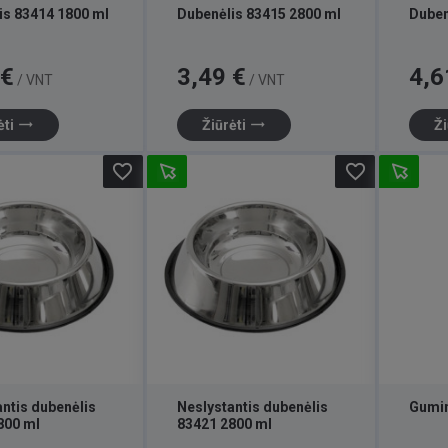
is 83414 1800 ml
Dubenėlis 83415 2800 ml
Duben
Kaina
Kaina
 €
3,49 €
4,6
/ VNT
/ VNT
trending_flat
trending_flat
ėti
Žiūrėti
Ži
favorite_border
favorite_border
ntis dubenėlis
Neslystantis dubenėlis
Gumin
800 ml
83421 2800 ml