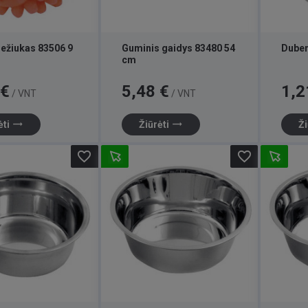
s ežiukas 83506 9
Guminis gaidys 83480 54
Duben
cm
Kaina
Kaina
 €
5,48 €
1,2
/ VNT
/ VNT
trending_flat
trending_flat
ėti
Žiūrėti
Ži
favorite_border
favorite_border