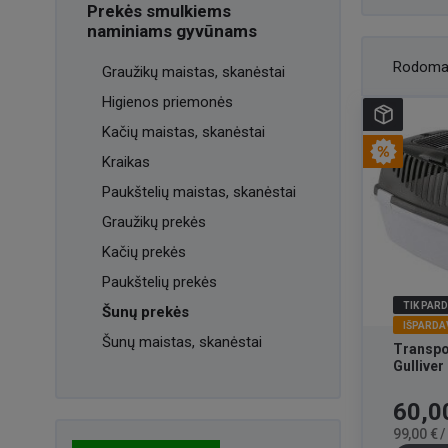
Prekės smulkiems
naminiams gyvūnams
Rodoma
Graužikų maistas, skanėstai
Higienos priemonės
Kačių maistas, skanėstai
Kraikas
Paukštelių maistas, skanėstai
Graužikų prekės
Kačių prekės
Paukštelių prekės
TIK PAR
Šunų prekės
IŠPARDA
Šunų maistas, skanėstai
Transpo
Gullive
Kaina
60,0
99,00 € 