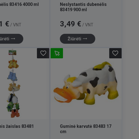
ėlis 83416 4000 ml
Neslystantis dubenėlis
83419 900 ml
Kaina
1 €
3,49 €
/ VNT
/ VNT
trending_flat
trending_flat
ūrėti
Žiūrėti
favorite_border
favorite_border
is žaislas 83481
Guminė karvutė 83483 17
cm