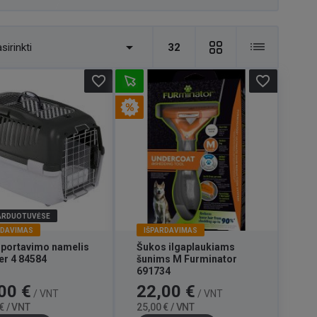

sirinkti
32
favorite_border
favorite_border
PARDUOTUVĖSE
RDAVIMAS
IŠPARDAVIMAS
portavimo namelis
Šukos ilgaplaukiams
ver 4 84584
šunims M Furminator
691734
Bazinė
Kaina
Bazinė
00 €
22,00 €
/ VNT
/ VNT
kaina
kaina
€ / VNT
25,00 € / VNT