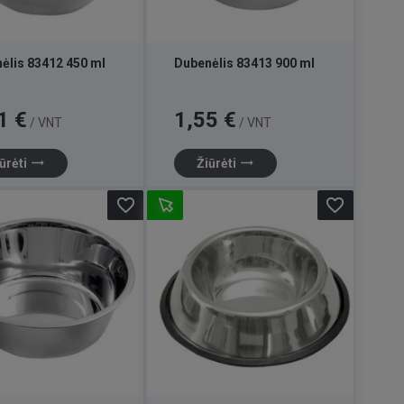
ėlis 83412 450 ml
Dubenėlis 83413 900 ml
Kaina
1 €
1,55 €
/ VNT
/ VNT
trending_flat
trending_flat
ūrėti
Žiūrėti
favorite_border
favorite_border