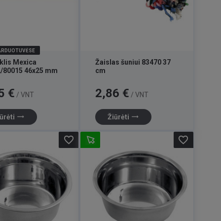
PARDUOTUVĖSE
klis Mexica
Žaislas šuniui 83470 37
2/80015 46x25 mm
cm
Kaina
5 €
2,86 €
/ VNT
/ VNT
trending_flat
trending_flat
ūrėti
Žiūrėti
favorite_border
favorite_border