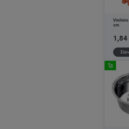
Vinilini
cm
Kaina
1,84
Žiūr