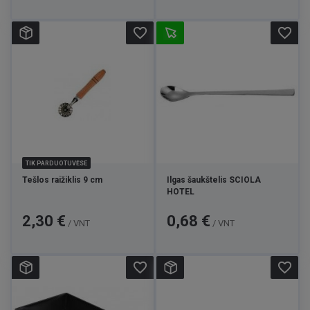
favorite_border
favorite_border
TIK PARDUOTUVĖSE
Tešlos raižiklis 9 cm
Ilgas šaukštelis SCIOLA
HOTEL
Kaina
Kaina
2,30 €
0,68 €
/ VNT
/ VNT
favorite_border
favorite_border