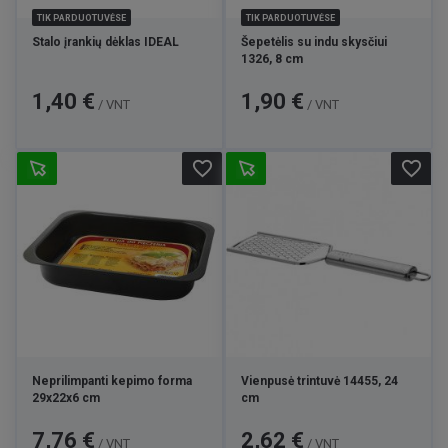
TIK PARDUOTUVĖSE
TIK PARDUOTUVĖSE
Stalo įrankių dėklas IDEAL
Šepetėlis su indu skysčiui
1326, 8 cm
Kaina
Kaina
1,40 €
1,90 €
/ VNT
/ VNT
favorite_border
favorite_border
Neprilimpanti kepimo forma
Vienpusė trintuvė 14455, 24
29x22x6 cm
cm
Kaina
Kaina
7,76 €
2,62 €
/ VNT
/ VNT