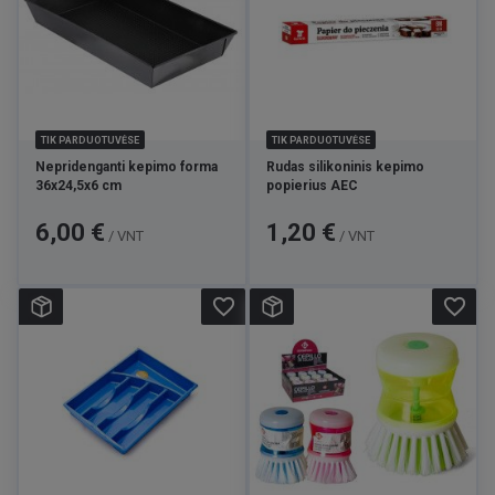
TIK PARDUOTUVĖSE
TIK PARDUOTUVĖSE
Nepridenganti kepimo forma
Rudas silikoninis kepimo
36x24,5x6 cm
popierius AEC
Kaina
Kaina
6,00 €
1,20 €
/ VNT
/ VNT
favorite_border
favorite_border