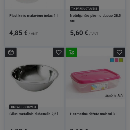
TIK PARDUOTUVĖSE
Plastikinis matavimo indas 1 l
Neūdijančio plienio dubuo 28,5
cm
Kaina
Kaina
4,85 €
5,60 €
/ VNT
/ VNT
favorite_border
favorite_border
TIK PARDUOTUVĖSE
Gilus metalinis dubenėlis 2,5 l
Hermetinė dėžutė maistui 3 l
Kaina
Kaina