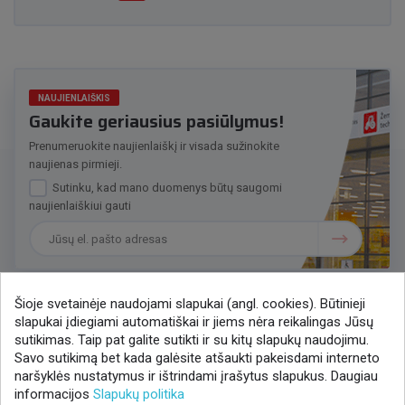
NAUJIENLAIŠKIS
Gaukite geriausius pasiūlymus!
Prenumeruokite naujienlaiškį ir visada sužinokite
naujienas pirmieji.
Sutinku, kad mano duomenys būtų saugomi
naujienlaiškiui gauti
Šioje svetainėje naudojami slapukai (angl. cookies). Būtinieji
slapukai įdiegiami automatiškai ir jiems nėra reikalingas Jūsų
Susisiekime
sutikimas. Taip pat galite sutikti ir su kitų slapukų naudojimu.
Savo sutikimą bet kada galėsite atšaukti pakeisdami interneto
+370 37 405401
naršyklės nustatymus ir ištrindami įrašytus slapukus. Daugiau
lytagra@lytagra.lt
informacijos
Slapukų politika