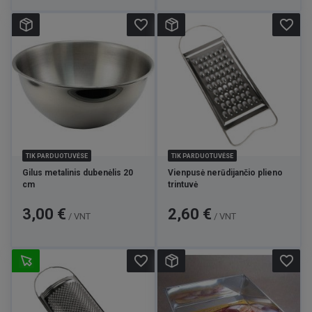
favorite_border
favorite_border
TIK PARDUOTUVĖSE
TIK PARDUOTUVĖSE
Gilus metalinis dubenėlis 20
Vienpusė nerūdijančio plieno
cm
trintuvė
Kaina
Kaina
3,00 €
2,60 €
/ VNT
/ VNT
favorite_border
favorite_border