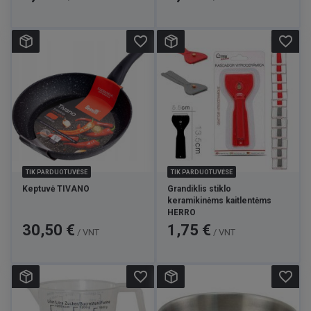
favorite_border
favorite_border
TIK PARDUOTUVĖSE
TIK PARDUOTUVĖSE
Keptuvė TIVANO
Grandiklis stiklo
keramikinėms kaitlentėms
HERRO
Kaina
Kaina
30,50 €
1,75 €
/ VNT
/ VNT
favorite_border
favorite_border