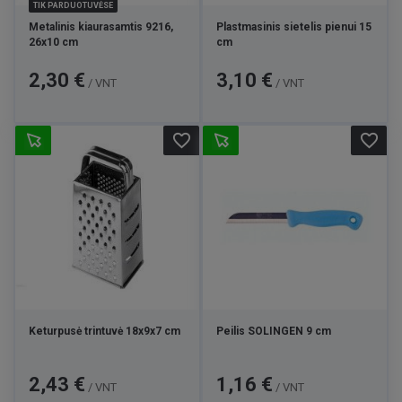
TIK PARDUOTUVĖSE
Metalinis kiaurasamtis 9216,
Plastmasinis sietelis pienui 15
26x10 cm
cm
Kaina
Kaina
2,30 €
3,10 €
/ VNT
/ VNT
favorite_border
favorite_border
Keturpusė trintuvė 18x9x7 cm
Peilis SOLINGEN 9 cm
Kaina
Kaina
2,43 €
1,16 €
/ VNT
/ VNT