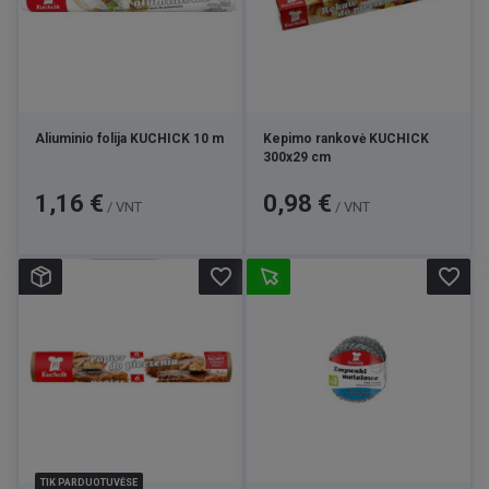
Aliuminio folija KUCHICK 10 m
Kepimo rankovė KUCHICK
300x29 cm
Kaina
Kaina
1,16 €
0,98 €
/ VNT
/ VNT
favorite_border
favorite_border
TIK PARDUOTUVĖSE