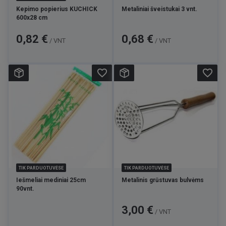
Kepimo popierius KUCHICK
Metaliniai šveistukai 3 vnt.
600x28 cm
Kaina
Kaina
0,82 €
0,68 €
/ VNT
/ VNT
favorite_border
favorite_border
TIK PARDUOTUVĖSE
TIK PARDUOTUVĖSE
Iešmeliai mediniai 25cm
Metalinis grūstuvas bulvėms
90vnt.
Kaina
3,00 €
/ VNT