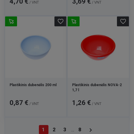
4,70 €
3,69 €
/ VNT
/ VNT
favorite_border
favorite_border
Plastikinis dubenėlis 200 ml
Plastikinis dubenėlis NOVA-2
1,7 l
Kaina
Kaina
0,87 €
1,26 €
/ VNT
/ VNT

1
2
3
8
…