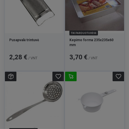
TIK PARDUOTUVĖSE
Pusapvalė trintuvė
Kepimo forma 235x235x60
mm
Kaina
Kaina
2,28 €
3,70 €
/ VNT
/ VNT
favorite_border
favorite_border