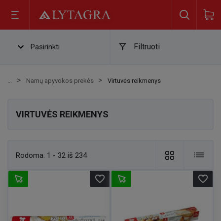
Filtruoti
Pasirinkti
Namų apyvokos prekės
Virtuvės reikmenys
VIRTUVĖS REIKMENYS
Rodoma:
1 - 32 iš 234
favorite_border
favorite_border