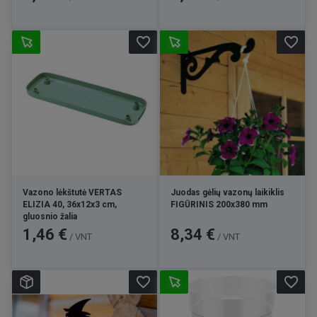
favorite_border
favorite_border
Vazono lėkštutė VERTAS
Juodas gėlių vazonų laikiklis
ELIZIA 40, 36x12x3 cm,
FIGŪRINIS 200x380 mm
gluosnio žalia
Kaina
Kaina
1,46 €
8,34 €
/ VNT
/ VNT
favorite_border
favorite_border