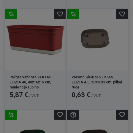
favorite_border
favorite_border
Pailgas vazonas VERTAS
Vazono lėkštutė VERTAS
ELIZIA 40, 40x16x15 cm,
ELIZIA 4.5, 16x16x3 cm, pilkai
raudonojo rubino
ruda
Kaina
Kaina
5,87 €
0,63 €
/ VNT
/ VNT
favorite_border
favorite_border