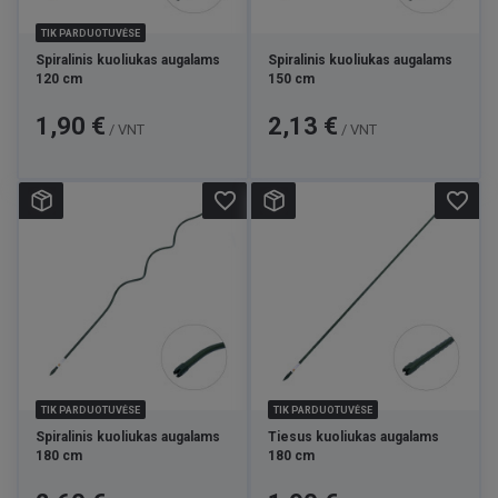
TIK PARDUOTUVĖSE
Spiralinis kuoliukas augalams
Spiralinis kuoliukas augalams
120 cm
150 cm
Kaina
Kaina
1,90 €
2,13 €
/ VNT
/ VNT
favorite_border
favorite_border
TIK PARDUOTUVĖSE
TIK PARDUOTUVĖSE
Spiralinis kuoliukas augalams
Tiesus kuoliukas augalams
180 cm
180 cm
Kaina
Kaina