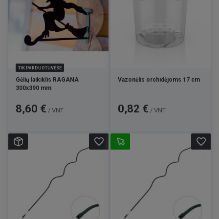
TIK PARDUOTUVĖSE
Gėlių laikiklis RAGANA
Vazonėlis orchidėjoms 17 cm
300x390 mm
Kaina
Kaina
8,60 €
0,82 €
/ VNT
/ VNT
favorite_border
favorite_border