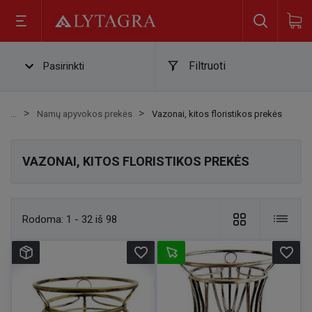
Filtruoti
Pasirinkti
Namų apyvokos prekės
Vazonai, kitos floristikos prekės
VAZONAI, KITOS FLORISTIKOS PREKĖS
Rodoma:
1 - 32 iš 98
favorite_border
favorite_border