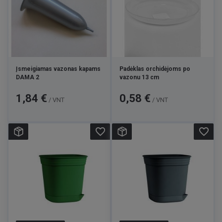
Įsmeigiamas vazonas kapams
Padėklas orchidėjoms po
DAMA 2
vazonu 13 cm
Kaina
Kaina
1,84 €
0,58 €
/ VNT
/ VNT
favorite_border
favorite_border