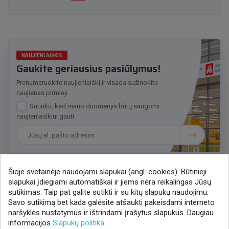
NAUJIENLAIŠKIS
Gaukite geriausius pasiūlymus!
Prenumeruokite naujienlaiškį ir visada sužinokite
naujienas pirmieji.
Sutinku, kad mano duomenys būtų saugomi
naujienlaiškiui gauti
Šioje svetainėje naudojami slapukai (angl. cookies). Būtinieji
slapukai įdiegiami automatiškai ir jiems nėra reikalingas Jūsų
Susisiekime
sutikimas. Taip pat galite sutikti ir su kitų slapukų naudojimu.
Savo sutikimą bet kada galėsite atšaukti pakeisdami interneto
+370 37 405401
naršyklės nustatymus ir ištrindami įrašytus slapukus. Daugiau
lytagra@lytagra.lt
informacijos
Slapukų politika