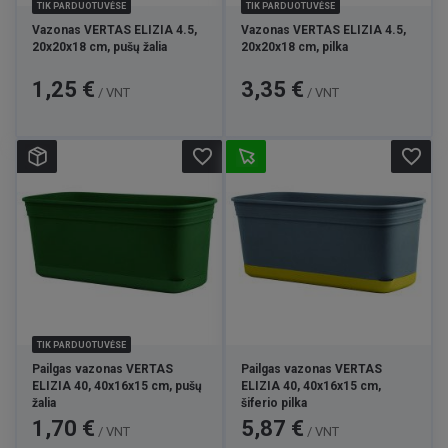
TIK PARDUOTUVĖSE
TIK PARDUOTUVĖSE
Vazonas VERTAS ELIZIA 4.5,
Vazonas VERTAS ELIZIA 4.5,
20x20x18 cm, pušų žalia
20x20x18 cm, pilka
Kaina
Kaina
1,25 €
3,35 €
/ VNT
/ VNT
favorite_border
favorite_border
TIK PARDUOTUVĖSE
Pailgas vazonas VERTAS
Pailgas vazonas VERTAS
ELIZIA 40, 40x16x15 cm, pušų
ELIZIA 40, 40x16x15 cm,
žalia
šiferio pilka
Kaina
Kaina
1,70 €
5,87 €
/ VNT
/ VNT