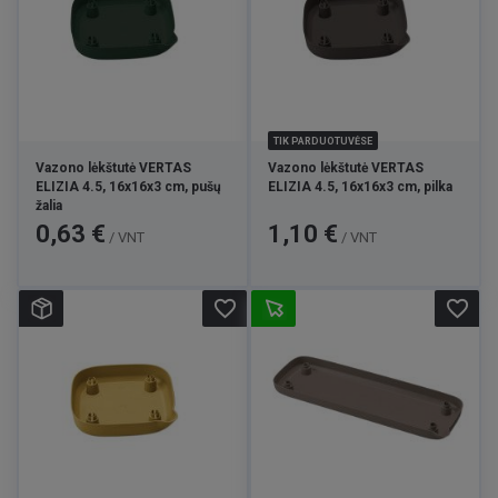
TIK PARDUOTUVĖSE
Vazono lėkštutė VERTAS
Vazono lėkštutė VERTAS
ELIZIA 4.5, 16x16x3 cm, pušų
ELIZIA 4.5, 16x16x3 cm, pilka
žalia
Kaina
Kaina
0,63 €
1,10 €
/ VNT
/ VNT
favorite_border
favorite_border