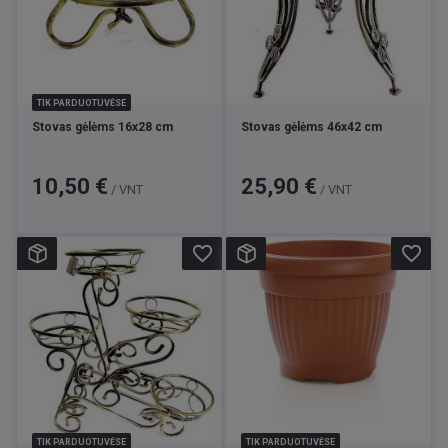
TIK PARDUOTUVĖSE
Stovas gėlėms 16x28 cm
Stovas gėlėms 46x42 cm
Kaina
Kaina
10,50 €
25,90 €
/ VNT
/ VNT
favorite_border
favorite_border
TIK PARDUOTUVĖSE
TIK PARDUOTUVĖSE