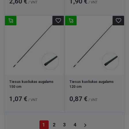
2,60 €
1,90 €
/ VNT
/ VNT
favorite_border
favorite_border
Tiesus kuoliukas augalams
Tiesus kuoliukas augalams
150 cm
120 cm
Kaina
Kaina
1,07 €
0,87 €
/ VNT
/ VNT

1
2
3
4