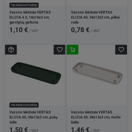
TIK PARDUOTUVĖSE
Vazono lėkštutė VERTAS
Vazono lėkštutė VERTAS
ELIZIA 4.5, 16x16x3 cm,
ELIZIA 40, 36x12x3 cm, pilkai
garstyčių geltona
ruda
Kaina
Kaina
1,10 €
0,78 €
/ VNT
/ VNT
favorite_border
favorite_border
TIK PARDUOTUVĖSE
Vazono lėkštutė VERTAS
Vazono lėkštutė VERTAS
ELIZIA 40, 36x12x3 cm, pušų
ELIZIA 40, 36x12x3 cm, molio
žalia
balta
Kaina
Kaina
1,50 €
1,46 €
/ VNT
/ VNT