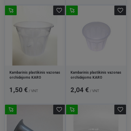
favorite_border
favorite_border
Kambarinis plastikinis vazonas
Kambarinis plastikinis vazonas
orchidėjoms KARO
orchidėjoms KARO
Kaina
Kaina
1,50 €
2,04 €
/ VNT
/ VNT
favorite_border
favorite_border