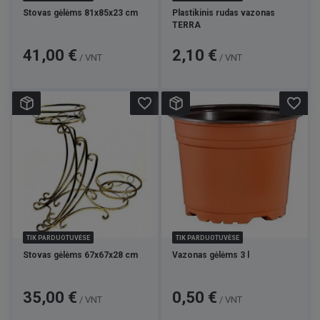
Stovas gėlėms 81x85x23 cm
Plastikinis rudas vazonas
TERRA
Kaina
Kaina
41,00 €
2,10 €
/ VNT
/ VNT
favorite_border
favorite_border
TIK PARDUOTUVĖSE
TIK PARDUOTUVĖSE
Stovas gėlėms 67x67x28 cm
Vazonas gėlėms 3 l
Kaina
Kaina
35,00 €
0,50 €
/ VNT
/ VNT