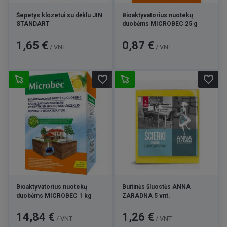
Šepetys klozetui su dėklu JIN
Bioaktyvatorius nuotekų
STANDART
duobėms MICROBEC 25 g
Kaina
Kaina
1,65 €
0,87 €
/ VNT
/ VNT
favorite_border
favorite_border
Bioaktyvatorius nuotekų
Buitinės šluostės ANNA
duobėms MICROBEC 1 kg
ZARADNA 5 vnt.
Kaina
Kaina
14,84 €
1,26 €
/ VNT
/ VNT