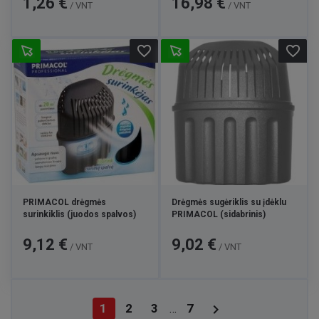
1,26 €
16,98 €
/ VNT
/ VNT
favorite_border
favorite_border
PRIMACOL drėgmės
Drėgmės sugėriklis su įdėklu
surinkiklis (juodos spalvos)
PRIMACOL (sidabrinis)
Kaina
Kaina
9,12 €
9,02 €
/ VNT
/ VNT

1
2
3
7
…