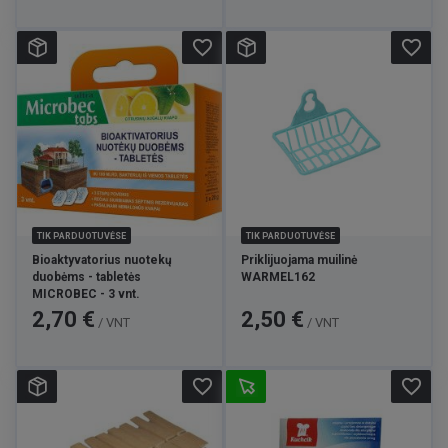
favorite_border
favorite_border
TIK PARDUOTUVĖSE
TIK PARDUOTUVĖSE
Bioaktyvatorius nuotekų
Priklijuojama muilinė
duobėms - tabletės
WARMEL162
MICROBEC - 3 vnt.
Kaina
Kaina
2,70 €
2,50 €
/ VNT
/ VNT
favorite_border
favorite_border