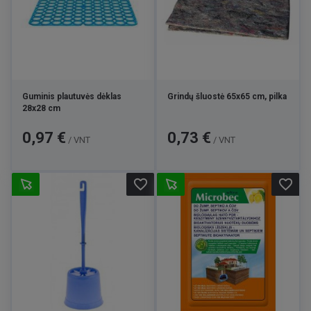
Guminis plautuvės dėklas
Grindų šluostė 65x65 cm, pilka
28x28 cm
Kaina
Kaina
0,97 €
0,73 €
/ VNT
/ VNT
favorite_border
favorite_border