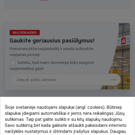
NAUJIENLAIŠKIS
Gaukite geriausius pasiūlymus!
Prenumeruokite naujienlaiškį ir visada sužinokite
naujienas pirmieji.
Sutinku, kad mano duomenys būtų saugomi
naujienlaiškiui gauti
Šioje svetainėje naudojami slapukai (angl. cookies). Būtinieji
Susisiekime
slapukai įdiegiami automatiškai ir jiems nėra reikalingas Jūsų
sutikimas. Taip pat galite sutikti ir su kitų slapukų naudojimu.
+370 37 405401
Savo sutikimą bet kada galėsite atšaukti pakeisdami interneto
lytagra@lytagra.lt
naršyklės nustatymus ir ištrindami įrašytus slapukus. Daugiau