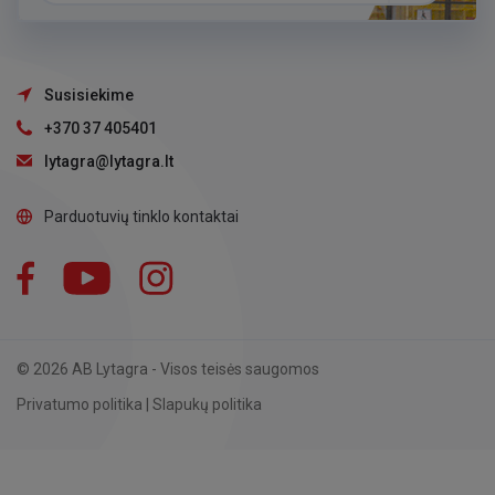
Susisiekime
+370 37 405401
lytagra@lytagra.lt
Parduotuvių tinklo kontaktai
Facebook
YouTube
Instagram
LinkedIn
© 2026 AB Lytagra - Visos teisės saugomos
Privatumo politika
|
Slapukų politika