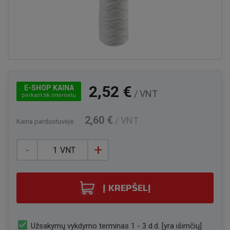
2,52 €
E-SHOP KAINA
/ VNT
perkant tik internetu
2,60 €
/ VNT
Kaina parduotuvėje
-
+
VNT
Į KREPŠELĮ
check_box
Užsakymų vykdymo terminas 1 - 3 d.d. [yra išimčių]