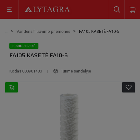
Vandens filtravimo priemonės
FA105 KASETĖ FA10-5
E-SHOP PREKĖ
FA105 KASETĖ FA10-5
Kodas
000901480
|
Turime sandėlyje
favorite_border