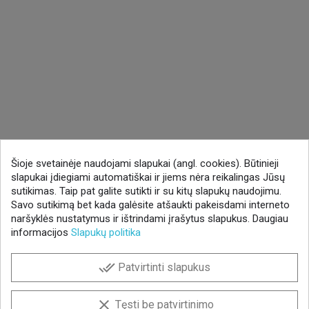
Šioje svetainėje naudojami slapukai (angl. cookies). Būtinieji
slapukai įdiegiami automatiškai ir jiems nėra reikalingas Jūsų
sutikimas. Taip pat galite sutikti ir su kitų slapukų naudojimu.
Savo sutikimą bet kada galėsite atšaukti pakeisdami interneto
naršyklės nustatymus ir ištrindami įrašytus slapukus. Daugiau
informacijos
Slapukų politika
done_all
Patvirtinti slapukus
clear
Tęsti be patvirtinimo