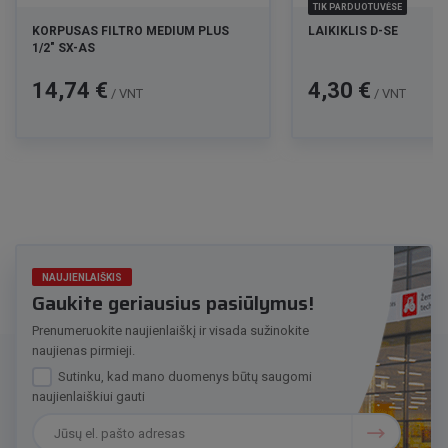
TIK PARDUOTUVĖSE
KORPUSAS FILTRO MEDIUM PLUS
LAIKIKLIS D-SE
1/2" SX-AS
Kaina
Kaina
14,74 €
4,30 €
/ VNT
/ VNT
NAUJIENLAIŠKIS
Gaukite geriausius pasiūlymus!
Prenumeruokite naujienlaiškį ir visada sužinokite
naujienas pirmieji.
Sutinku, kad mano duomenys būtų saugomi
naujienlaiškiui gauti