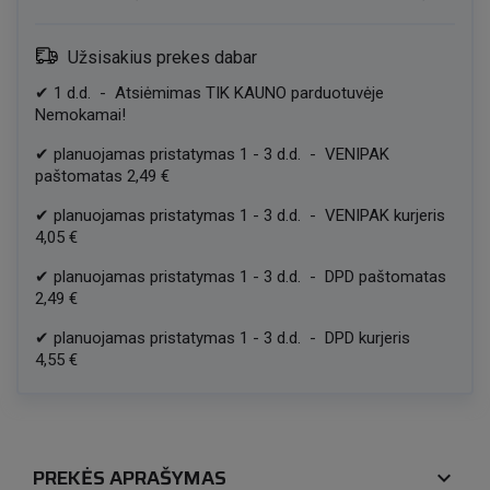
Užsisakius prekes dabar
✔
1
d.d.
-
Atsiėmimas TIK KAUNO parduotuvėje
Nemokamai!
✔
planuojamas pristatymas
1
-
3
d.d.
-
VENIPAK
paštomatas
2,49 €
✔
planuojamas pristatymas
1
-
3
d.d.
-
VENIPAK kurjeris
4,05 €
✔
planuojamas pristatymas
1
-
3
d.d.
-
DPD paštomatas
2,49 €
✔
planuojamas pristatymas
1
-
3
d.d.
-
DPD kurjeris
4,55 €
PREKĖS APRAŠYMAS
expand_more