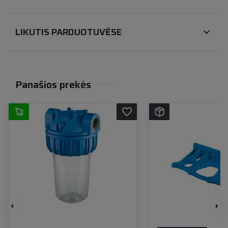
LIKUTIS PARDUOTUVĖSE
expand_more
Panašios prekės
favorite_border