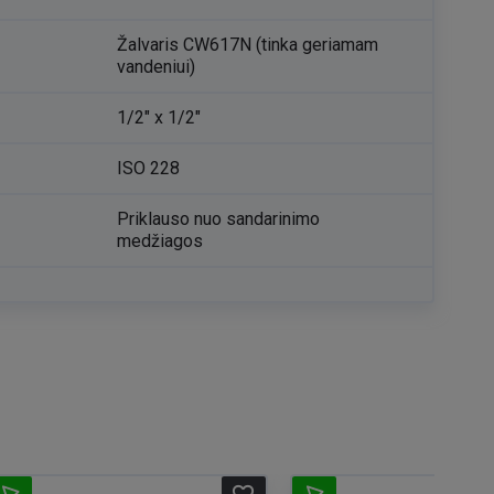
Žalvaris CW617N (tinka geriamam
vandeniui)
1/2" x 1/2"
ISO 228
Priklauso nuo sandarinimo
medžiagos