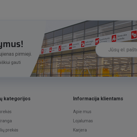
lymus!
jienas pirmieji.
škiui gauti
ų kategorijos
Informacija klientams
 prekės
Apie mus
 Įranga
Lojalumas
ių prekės
Karjera