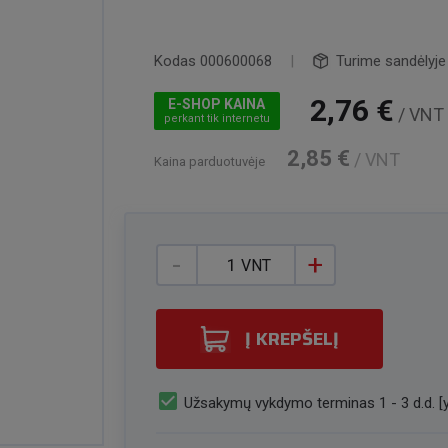
Kodas
000600068
|
Turime sandėlyje
2,76 €
E-SHOP KAINA
/ VNT
perkant tik internetu
2,85 €
/ VNT
Kaina parduotuvėje
-
+
VNT
Į KREPŠELĮ
check_box
Užsakymų vykdymo terminas 1 - 3 d.d. [y