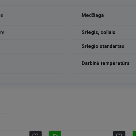
as
Medžiaga
rė
Sriegis, coliais
Sriegio standartas
Darbinė temperatūra