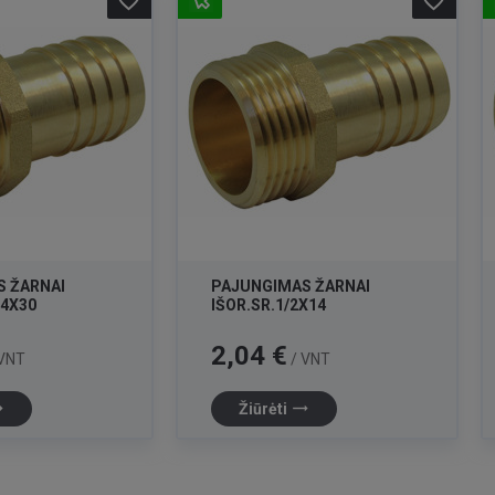
favorite_border
favorite_border
 ŽARNAI
PAJUNGIMAS ŽARNAI
/4X30
IŠOR.SR.1/2X14
Kaina
2,04 €
VNT
/ VNT
lat
trending_flat
Žiūrėti