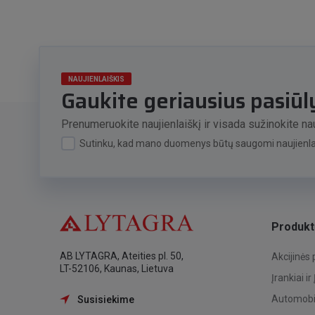
NAUJIENLAIŠKIS
Gaukite geriausius pasiū
Prenumeruokite naujienlaiškį ir visada sužinokite nau
Sutinku, kad mano duomenys būtų saugomi naujienlai
Produkt
AB LYTAGRA, Ateities pl. 50,
Akcijinės
LT-52106, Kaunas, Lietuva
Įrankiai ir
Automobil
Susisiekime