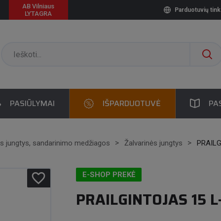
AB Vilniaus
Parduotuvių tink
LYTAGRA
PASIŪLYMAI
IŠPARDUOTUVĖ
PA
s jungtys, sandarinimo medžiagos
Žalvarinės jungtys
PRAILG
favorite_border
E-SHOP PREKĖ
PRAILGINTOJAS 15 L