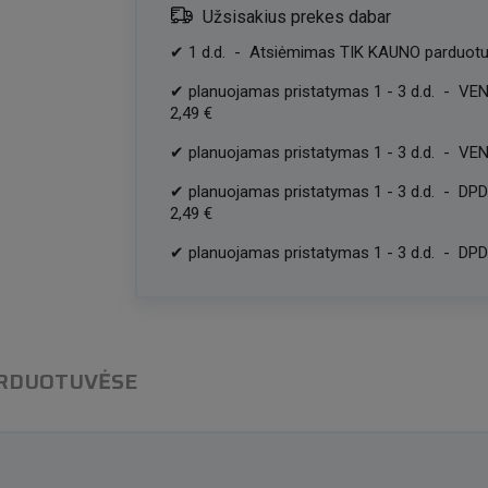
Užsisakius prekes dabar
✔
1
d.d.
-
Atsiėmimas TIK KAUNO parduotu
✔
planuojamas pristatymas
1
-
3
d.d.
-
VEN
2,49 €
✔
planuojamas pristatymas
1
-
3
d.d.
-
VEN
✔
planuojamas pristatymas
1
-
3
d.d.
-
DPD
2,49 €
✔
planuojamas pristatymas
1
-
3
d.d.
-
DPD 
ARDUOTUVĖSE