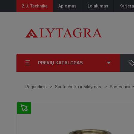
Ž.Ū. Technika
Apie mus
Lojalumas
Karjera
PREKIŲ KATALOGAS
Pagrindinis
Santechnika ir šildymas
Santechninė