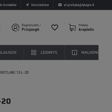
lo kontaktai
Susisiekime
el.prekyba@lytagra.lt
Registruotis /
favorite_border
Prekės
Prisijungti
krepšelis
SLAUGOS
LEIDINYS
NAUJIENOS
INTOJAS 15 L-20
-20