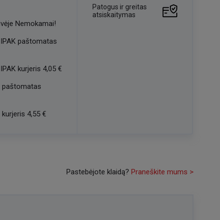
Patogus ir greitas
atsiskaitymas
vėje
Nemokamai!
IPAK paštomatas
IPAK kurjeris
4,05 €
 paštomatas
kurjeris
4,55 €
Pastebėjote klaidą?
Praneškite mums >