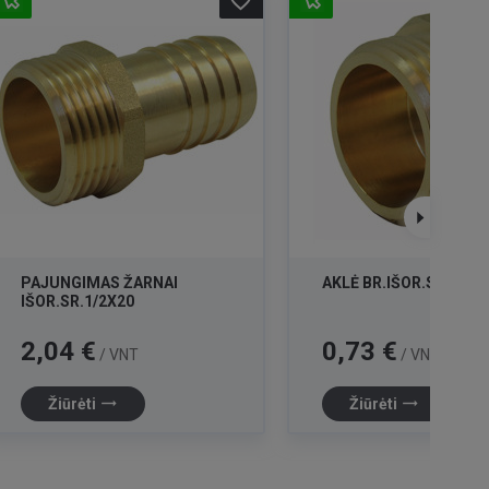
favorite_border
PAJUNGIMAS ŽARNAI
AKLĖ BR.IŠOR.SR.15
IŠOR.SR.1/2X20
Kaina
Kaina
2,04 €
0,73 €
/ VNT
/ VNT
trending_flat
trending_flat
Žiūrėti
Žiūrėti