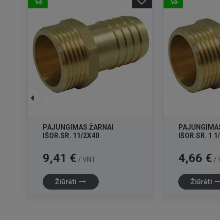
favorite_border
favorite_border
PAJUNGIMAS ŽARNAI
PAJUNGIMAS
IŠOR.SR. 11/2X40
IŠOR.SR. 1 1
Kaina
Kaina
9,41 €
4,66 €
/ VNT
/ 
trending_flat
trending_f
Žiūrėti
Žiūrėti