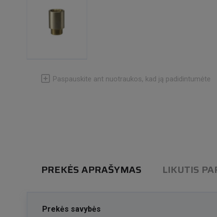
Paspauskite ant nuotraukos, kad ją padidintumėte
PREKĖS APRAŠYMAS
LIKUTIS P
Prekės savybės