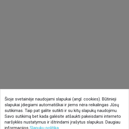
Šioje svetainėje naudojami slapukai (angl. cookies). Būtinieji
slapukai įdiegiami automatiškai ir jiems nėra reikalingas Jūsų
sutikimas. Taip pat galite sutikti ir su kitų slapukų naudojimu.
Savo sutikimą bet kada galėsite atšaukti pakeisdami interneto
naršyklės nustatymus ir ištrindami įrašytus slapukus. Daugiau
informacijos
Slapukų politika