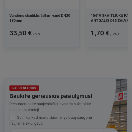
Vandens skaitiklis šaltam vand DN20
15419 SKAITLIUKŲ PA
130mm
ANTGALIS D15 ŽALV
Kaina
Kaina
33,50 €
1,70 €
/ VNT
/ VNT
NAUJIENLAIŠKIS
Gaukite geriausius pasiūlymus!
Prenumeruokite naujienlaiškį ir visada sužinokite
naujienas pirmieji.
Sutinku, kad mano duomenys būtų saugomi
naujienlaiškiui gauti