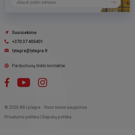
Susisiekime
+370 37 405401
lytagra@lytagra.lt
Parduotuvių tinklo kontaktai
Facebook
YouTube
Instagram
LinkedIn
© 2026 AB Lytagra - Visos teisės saugomos
Privatumo politika
|
Slapukų politika