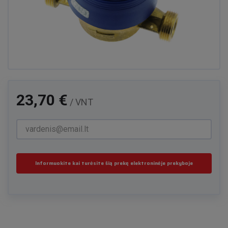
23,70 €
/ VNT
Informuokite kai turėsite šią prekę elektroninėje prekyboje