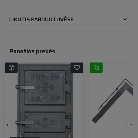
LIKUTIS PARDUOTUVĖSE
expand_more
Panašios prekės
favorite_border