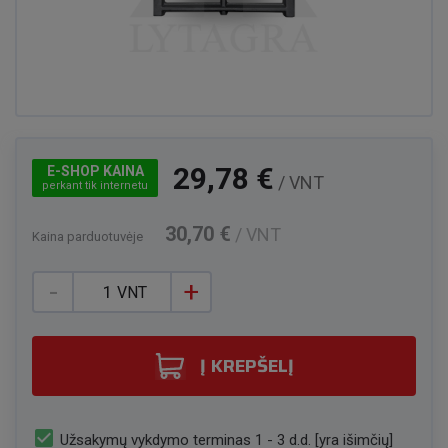
29,78 €
E-SHOP KAINA
/ VNT
perkant tik internetu
30,70 €
/ VNT
Kaina parduotuvėje
-
+
VNT
Į KREPŠELĮ
check_box
Užsakymų vykdymo terminas 1 - 3 d.d. [yra išimčių]