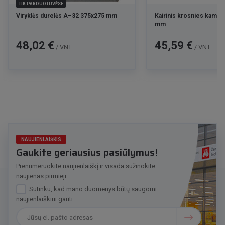
TIK PARDUOTUVĖSE
Viryklės durelės A–32 375x275 mm
Kairinis krosnies kamp
mm
Kaina
Kaina
48,02 €
45,59 €
/ VNT
/ VNT
NAUJIENLAIŠKIS
Gaukite geriausius pasiūlymus!
Prenumeruokite naujienlaiškį ir visada sužinokite
naujienas pirmieji.
Sutinku, kad mano duomenys būtų saugomi
naujienlaiškiui gauti