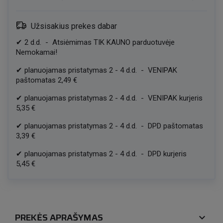
Užsisakius prekes dabar
✔
2
d.d.
-
Atsiėmimas TIK KAUNO parduotuvėje
Nemokamai!
✔
planuojamas pristatymas
2
-
4
d.d.
-
VENIPAK
paštomatas
2,49 €
✔
planuojamas pristatymas
2
-
4
d.d.
-
VENIPAK kurjeris
5,35 €
✔
planuojamas pristatymas
2
-
4
d.d.
-
DPD paštomatas
3,39 €
✔
planuojamas pristatymas
2
-
4
d.d.
-
DPD kurjeris
5,45 €
PREKĖS APRAŠYMAS
expand_more