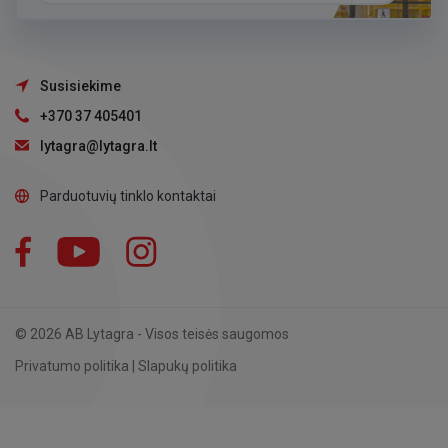
Susisiekime
+370 37 405401
lytagra@lytagra.lt
Parduotuvių tinklo kontaktai
Facebook
YouTube
Instagram
LinkedIn
© 2026 AB Lytagra - Visos teisės saugomos
Privatumo politika
|
Slapukų politika