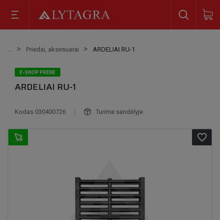
Priedai, aksesuarai
ARDELIAI RU-1
E-SHOP PREKĖ
ARDELIAI RU-1
Kodas
030400726
|
Turime sandėlyje
favorite_border