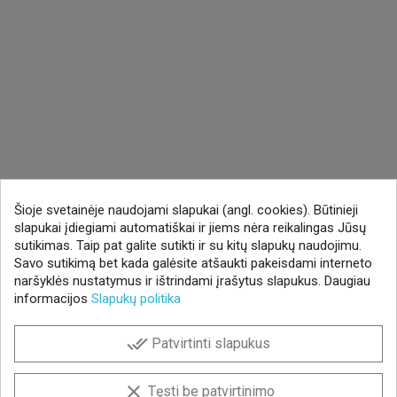
Šioje svetainėje naudojami slapukai (angl. cookies). Būtinieji
slapukai įdiegiami automatiškai ir jiems nėra reikalingas Jūsų
sutikimas. Taip pat galite sutikti ir su kitų slapukų naudojimu.
Savo sutikimą bet kada galėsite atšaukti pakeisdami interneto
naršyklės nustatymus ir ištrindami įrašytus slapukus. Daugiau
informacijos
Slapukų politika
done_all
Patvirtinti slapukus
clear
Tęsti be patvirtinimo