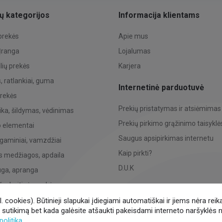
ų kategorijos
Informacija klientams
 prekės
Apie mus
 Įranga
Lojalumas
ių prekės
Karjera
 ratlankiai, guma
Internetinė parduotuvė
prekės
Prekių pristatymas ir atsiėmimas
ka, šildymas, vėdinimas
Prekių pirkimo grąžinimo taisyklė
o elementai
Saugus apsipirkimas internetu
 gaminiai, vamzdžiai
Kaip pirkti?
s medžiagos, apdaila
D.U.K
uga, apranga
žo, buitinės prekės
 ž. ū. tech. dalys
 cookies). Būtinieji slapukai įdiegiami automatiškai ir jiems nėra reik
o sutikimą bet kada galėsite atšaukti pakeisdami interneto naršyklės 
nikos dalys
politika