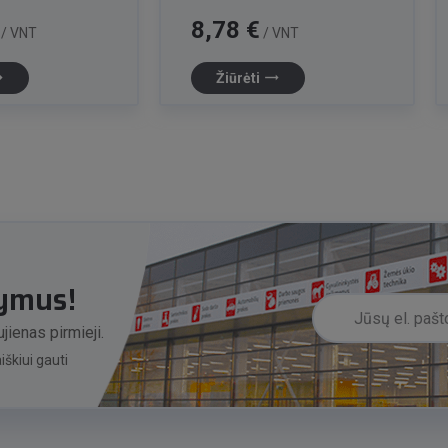
Kaina
8,78 €
/ VNT
/ VNT
lat
trending_flat
Žiūrėti
lymus!
jienas pirmieji.
škiui gauti