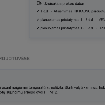
Užsisakius prekes dabar
✔
1
d.d.
-
Atsiėmimas TIK KAUNO parduotu
✔
planuojamas pristatymas
1
-
3
d.d.
-
VEN
✔
planuojamas pristatymas
1
-
3
d.d.
-
DPD 
ARDUOTUVĖSE
 esant neigiamai temperatūrai, nelūžta. Skirti valyti kaminus: tiek i
 Kotų sujungimų sriegio dydis – M12.