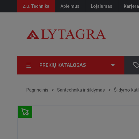
Ž.Ū. Technika
Apie mus
Lojalumas
Karjera
PREKIŲ KATALOGAS
Pagrindinis
Santechnika ir šildymas
Šildymo katil