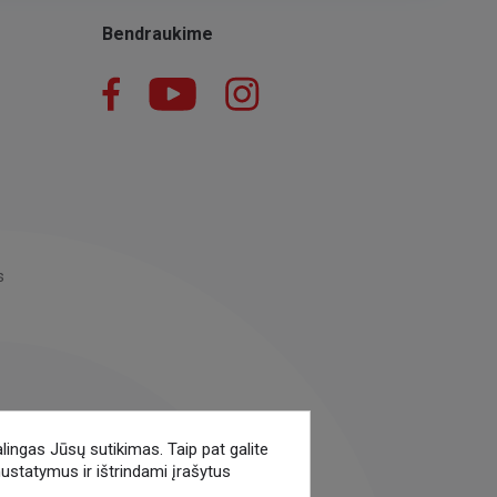
Bendraukime
Facebook
YouTube
Instagram
LinkedIn
s
alingas Jūsų sutikimas. Taip pat galite
nustatymus ir ištrindami įrašytus