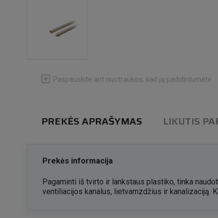
Paspauskite ant nuotraukos, kad ją padidintumėte
PREKĖS APRAŠYMAS
LIKUTIS P
Prekės informacija
Pagaminti iš tvirto ir lankstaus plastiko, tinka naudoti
ventiliacijos kanalus, lietvamzdžius ir kanalizaciją.