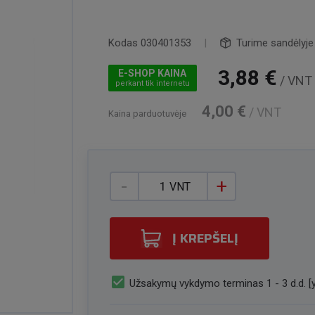
Kodas
030401353
|
Turime sandėlyje
3,88 €
E-SHOP KAINA
/ VNT
perkant tik internetu
4,00 €
/ VNT
Kaina parduotuvėje
-
+
VNT
Į KREPŠELĮ
check_box
Užsakymų vykdymo terminas 1 - 3 d.d. [y