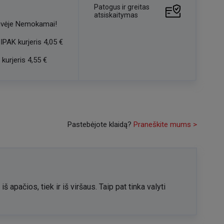
Patogus ir greitas
atsiskaitymas
vėje
Nemokamai!
IPAK kurjeris
4,05 €
kurjeris
4,55 €
Pastebėjote klaidą?
Praneškite mums >
š apačios, tiek ir iš viršaus. Taip pat tinka valyti