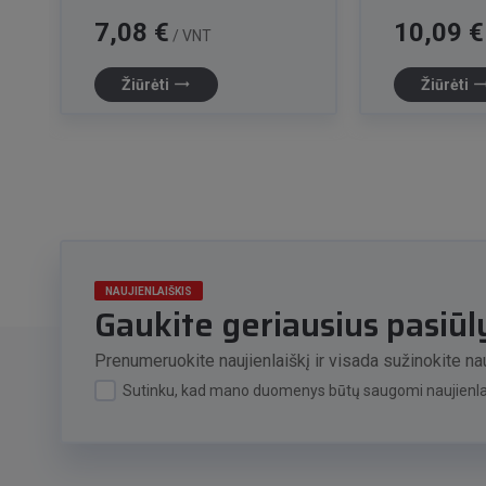
Kaina
Kaina
7,08 €
10,09 €
/ VNT
trending_flat
trending_f
Žiūrėti
Žiūrėti
NAUJIENLAIŠKIS
Gaukite geriausius pasiū
Prenumeruokite naujienlaiškį ir visada sužinokite nau
Sutinku, kad mano duomenys būtų saugomi naujienlai