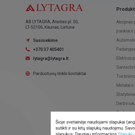
Produkt
AB LYTAGRA, Ateities pl. 50,
Akcijinės
LT-52106, Kaunas, Lietuva
Įrankiai ir
Automobil
Susisiekime
Padangos,
+370 37 405401
Elektros 
lytagra@lytagra.lt
Santechni
Parduotuvių tinklo kontaktai
Tvirtinim
Metalai ir
Statybinė
Darbo sa
Sodo, dar
Originalios
Šioje svetainėje naudojami slapukai (angl.
sutikti ir su kitų slapukų naudojimu. Sav
Ž. ū. tech
slapukus. Daugiau informacijos
Slapukų 