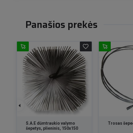
Panašios prekės
favorite_border
favorite_border
S.A.E dūmtraukio valymo
Trosas šepe
šepetys, plieninis, 150x150