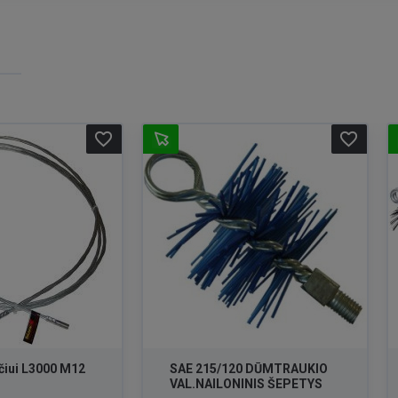
favorite_border
favorite_border
čiui L3000 M12
SAE 215/120 DŪMTRAUKIO
VAL.NAILONINIS ŠEPETYS