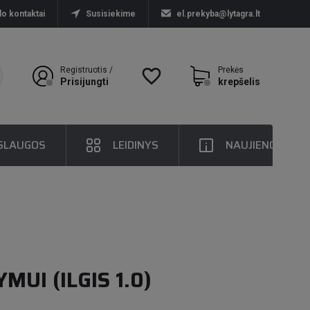
lo kontaktai
Susisiekime
el.prekyba@lytagra.lt
Registruotis /
favorite_border
Prekės
Prisijungti
krepšelis
SLAUGOS
LEIDINYS
NAUJIENOS
UI (ILGIS 1.0)