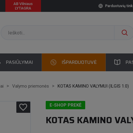
AB Vilniaus
Parduotuvių tink
LYTAGRA
PASIŪLYMAI
IŠPARDUOTUVĖ
PA
ai
Valymo priemonės
KOTAS KAMINO VALYMUI (ILGIS 1.0)
favorite_border
E-SHOP PREKĖ
KOTAS KAMINO VALYM