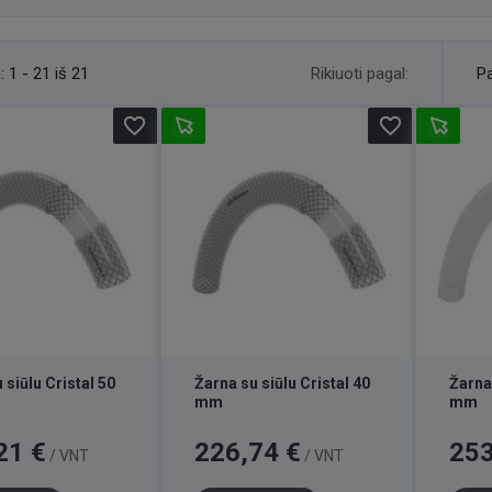
Rikiuoti pagal:
:
1 - 21 iš 21
Pa
favorite_border
favorite_border
 siūlu Cristal 50
Žarna su siūlu Cristal 40
Žarna 
mm
mm
Kaina
Kaina
21 €
226,74 €
253
/ VNT
/ VNT