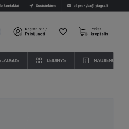
lo kontaktai
Susisiekime
el.prekyba@lytagra.lt
Registruotis /
favorite_border
Prekės
Prisijungti
krepšelis
SLAUGOS
LEIDINYS
NAUJIENOS