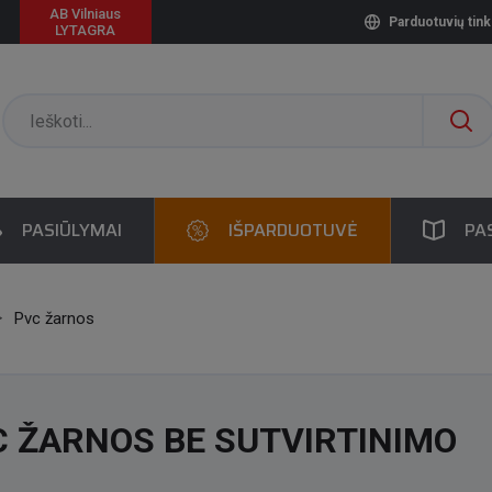
AB Vilniaus
Parduotuvių tink
LYTAGRA
PASIŪLYMAI
IŠPARDUOTUVĖ
PA
Pvc žarnos
 ŽARNOS BE SUTVIRTINIMO