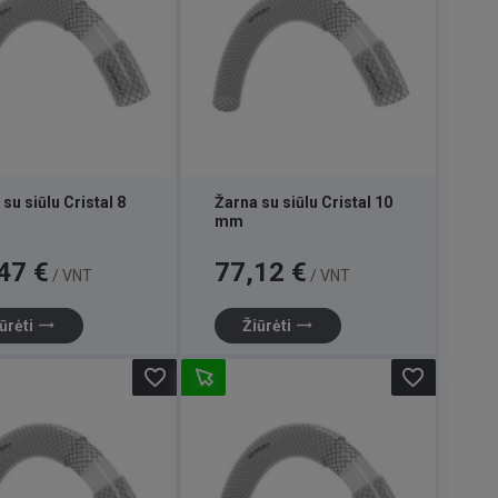
su siūlu Cristal 8
Žarna su siūlu Cristal 10
mm
Kaina
47 €
77,12 €
/ VNT
/ VNT
trending_flat
trending_flat
ūrėti
Žiūrėti
favorite_border
favorite_border