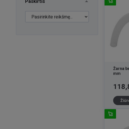
Paskirtis
Žarna be
mm
Kaina
118,
Žiūr