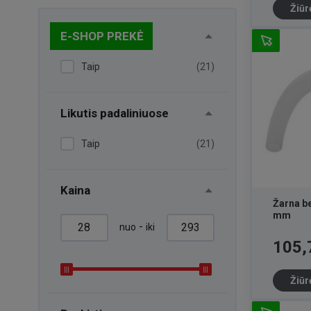
Žiūr
E-SHOP PREKĖ
Taip
(21)
Likutis padaliniuose
Taip
(21)
Kaina
Žarna be
mm
-
nuo
iki
Kaina
105,
Žiūr