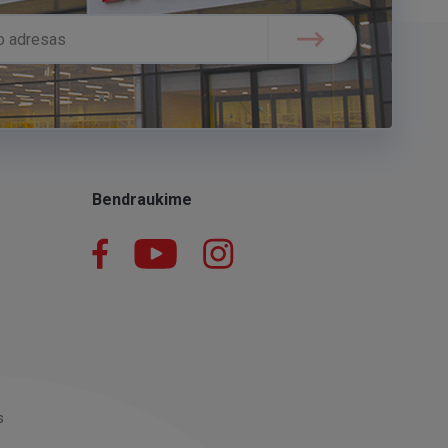
Bendraukime
Facebook
YouTube
Instagram
LinkedIn
s