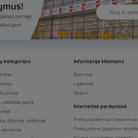
lymus!
jienas pirmieji.
škiui gauti
ų kategorijos
Informacija klientams
 prekės
Apie mus
 Įranga
Lojalumas
ių prekės
Karjera
 ratlankiai, guma
Internetinė parduotuvė
prekės
Prekių pristatymas ir atsiėmimas
ka, šildymas, vėdinimas
Prekių pirkimo grąžinimo taisyklė
o elementai