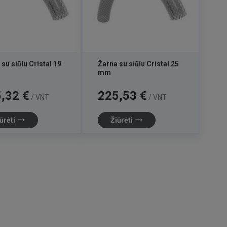
su siūlu Cristal 19
Žarna su siūlu Cristal 25
mm
Kaina
,32 €
225,53 €
/ VNT
/ VNT
trending_flat
trending_flat
ūrėti
Žiūrėti