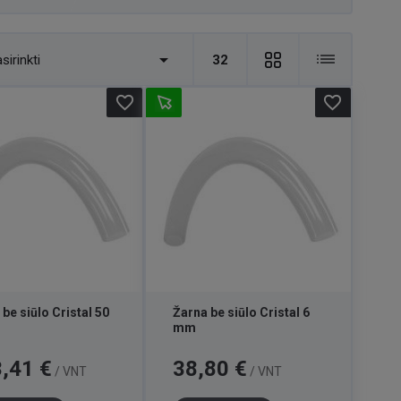

sirinkti
32
favorite_border
favorite_border
be siūlo Cristal 50
Žarna be siūlo Cristal 6
mm
Kaina
,41 €
38,80 €
/ VNT
/ VNT