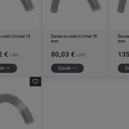
 siūlu Cristal 12
Žarna su siūlu Cristal 15
Žarna 
mm
mm
Kaina
Kaina
2 €
80,03 €
135
/ VNT
/ VNT
trending_flat
trending_flat
ėti
Žiūrėti
Ži
favorite_border