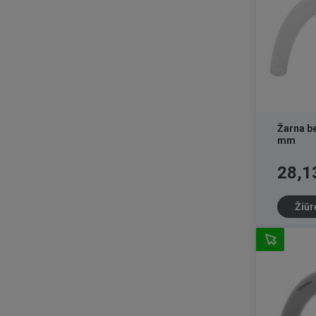
Žarna be
mm
Kaina
28,1
Žiūr