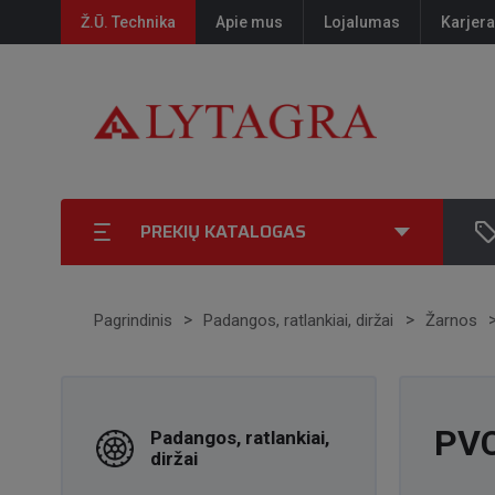
Ž.Ū. Technika
Apie mus
Lojalumas
Karjera
PREKIŲ KATALOGAS
Pagrindinis
Padangos, ratlankiai, diržai
Žarnos
PVC
Padangos, ratlankiai,
diržai