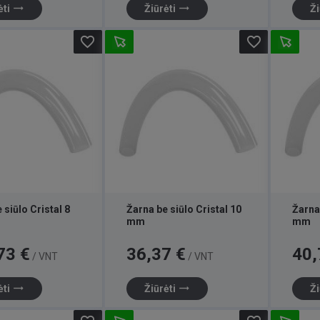
trending_flat
trending_flat
ėti
Žiūrėti
Ži
favorite_border
favorite_border
 siūlo Cristal 8
Žarna be siūlo Cristal 10
Žarna 
mm
mm
Kaina
Kaina
73 €
36,37 €
40,
/ VNT
/ VNT
trending_flat
trending_flat
ėti
Žiūrėti
Ži