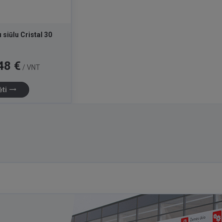
 siūlu Cristal 30
48 €
/ VNT
trending_flat
ėti