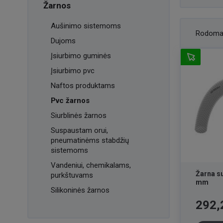
Žarnos
Aušinimo sistemoms
Rodoma
Dujoms
Įsiurbimo guminės
Įsiurbimo pvc
Naftos produktams
Pvc žarnos
Siurblinės žarnos
Suspaustam orui,
pneumatinėms stabdžių
sistemoms
Vandeniui, chemikalams,
Žarna su
purkštuvams
mm
Silikoninės žarnos
Kaina
292,