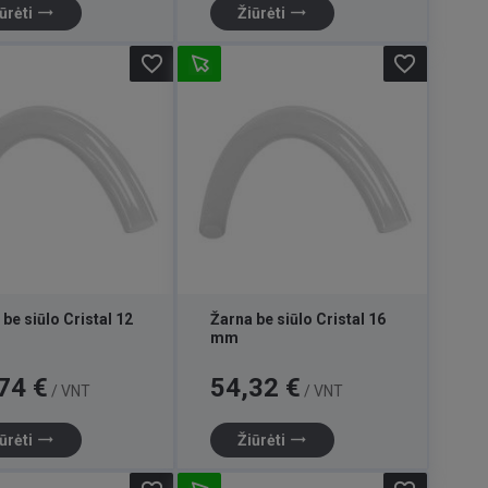
trending_flat
trending_flat
ūrėti
Žiūrėti
favorite_border
favorite_border
be siūlo Cristal 12
Žarna be siūlo Cristal 16
mm
Kaina
74 €
54,32 €
/ VNT
/ VNT
trending_flat
trending_flat
ūrėti
Žiūrėti