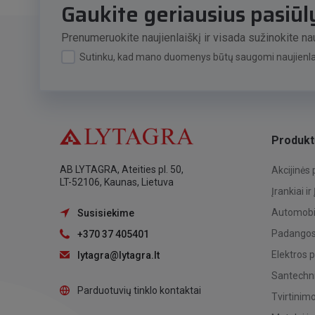
Gaukite geriausius pasiū
Prenumeruokite naujienlaiškį ir visada sužinokite nau
Sutinku, kad mano duomenys būtų saugomi naujienlai
Produkt
AB LYTAGRA, Ateities pl. 50,
Akcijinės
LT-52106, Kaunas, Lietuva
Įrankiai ir
Automobil
Susisiekime
Padangos,
+370 37 405401
Elektros 
lytagra@lytagra.lt
Santechni
Parduotuvių tinklo kontaktai
Tvirtinim