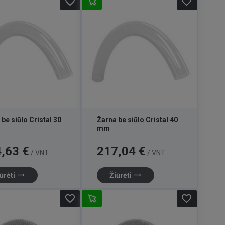
favorite_border
favorite_border
be siūlo Cristal 30
Žarna be siūlo Cristal 40
mm
Kaina
,63 €
217,04 €
/ VNT
/ VNT
trending_flat
trending_flat
ūrėti
Žiūrėti
favorite_border
favorite_border