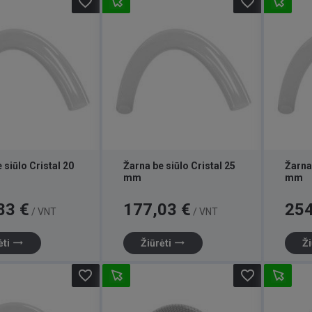
favorite_border
favorite_border
 siūlo Cristal 20
Žarna be siūlo Cristal 25
Žarna 
mm
mm
Kaina
Kaina
83 €
177,03 €
254
/ VNT
/ VNT
trending_flat
trending_flat
ėti
Žiūrėti
Ži
favorite_border
favorite_border