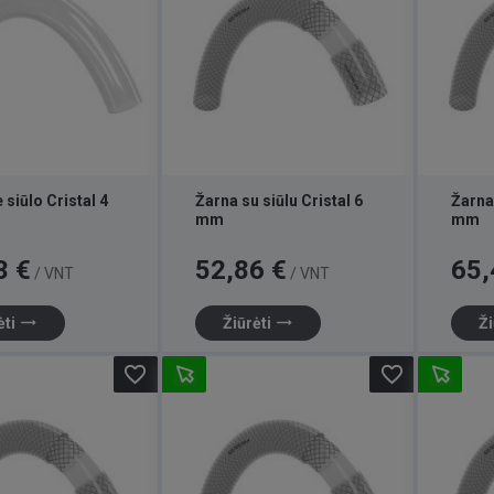
 siūlo Cristal 4
Žarna su siūlu Cristal 6
Žarna 
mm
mm
Kaina
Kaina
3 €
52,86 €
65,
/ VNT
/ VNT
trending_flat
trending_flat
ėti
Žiūrėti
Ži
favorite_border
favorite_border