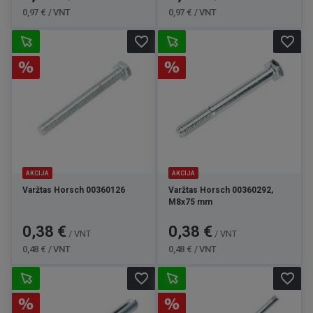
kaina
kaina
0,97 € / VNT
0,97 € / VNT
favorite_border
favorite_border
AKCIJA
AKCIJA
Varžtas Horsch 00360126
Varžtas Horsch 00360292,
M8x75 mm
Kaina
Bazinė
Kaina
Bazinė
0,38 €
0,38 €
/ VNT
/ VNT
kaina
kaina
0,48 € / VNT
0,48 € / VNT
favorite_border
favorite_border