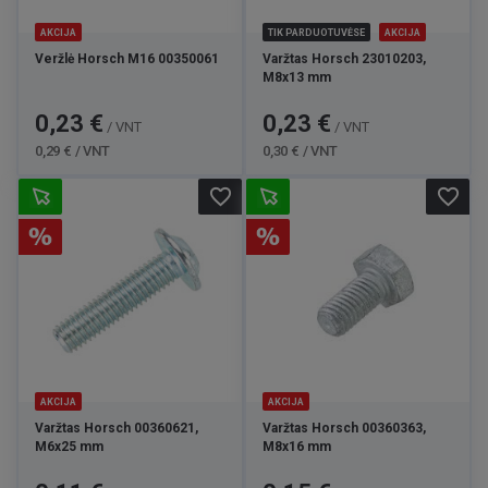
AKCIJA
TIK PARDUOTUVĖSE
AKCIJA
Veržlė Horsch M16 00350061
Varžtas Horsch 23010203,
M8x13 mm
Kaina
Bazinė
Kaina
Bazinė
0,23 €
0,23 €
/ VNT
/ VNT
kaina
kaina
0,29 € / VNT
0,30 € / VNT
favorite_border
favorite_border
AKCIJA
AKCIJA
Varžtas Horsch 00360621,
Varžtas Horsch 00360363,
M6x25 mm
M8x16 mm
Kaina
Bazinė
Kaina
Bazinė