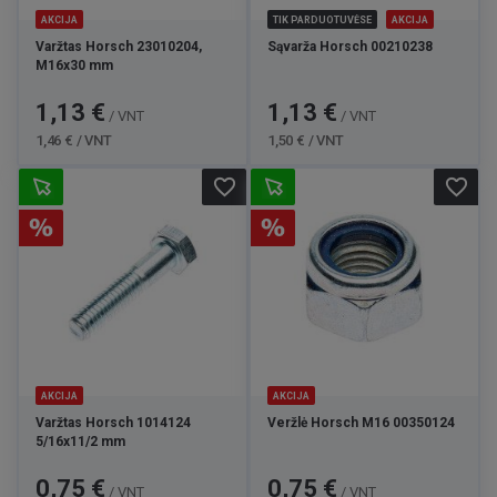
AKCIJA
TIK PARDUOTUVĖSE
AKCIJA
Varžtas Horsch 23010204,
Sąvarža Horsch 00210238
M16x30 mm
Kaina
Bazinė
Kaina
Bazinė
1,13 €
1,13 €
/ VNT
/ VNT
kaina
kaina
1,46 € / VNT
1,50 € / VNT
favorite_border
favorite_border
AKCIJA
AKCIJA
Varžtas Horsch 1014124
Veržlė Horsch M16 00350124
5/16x11/2 mm
Kaina
Bazinė
Kaina
Bazinė
0,75 €
0,75 €
/ VNT
/ VNT