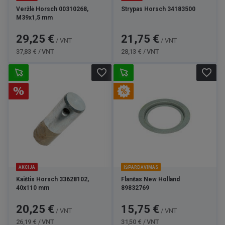
Veržlė Horsch 00310268,
Strypas Horsch 34183500
M39x1,5 mm
Kaina
Bazinė
Kaina
Bazinė
29,25 €
21,75 €
/ VNT
/ VNT
kaina
kaina
37,83 € / VNT
28,13 € / VNT
favorite_border
favorite_border
AKCIJA
IŠPARDAVIMAS
Kaištis Horsch 33628102,
Flanšas New Holland
40x110 mm
89832769
Kaina
Bazinė
Kaina
Bazinė
20,25 €
15,75 €
/ VNT
/ VNT
kaina
kaina
26,19 € / VNT
31,50 € / VNT