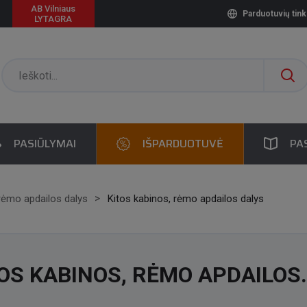
AB Vilniaus
Parduotuvių tink
LYTAGRA
PASIŪLYMAI
IŠPARDUOTUVĖ
PA
rėmo apdailos dalys
Kitos kabinos, rėmo apdailos dalys
OS KABINOS, RĖMO APDAILOS
LYS