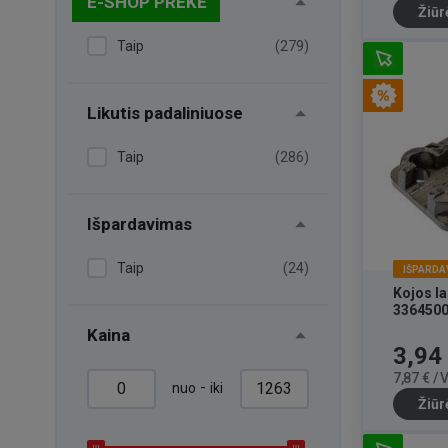
E-SHOP PREKĖ
Žiūr
Taip
(279)
Likutis padaliniuose
Taip
(286)
Išpardavimas
Taip
(24)
IŠPARDA
Kojos la
336450
Kaina
Kaina
3,94
7,87 € /
-
nuo
iki
Žiūr