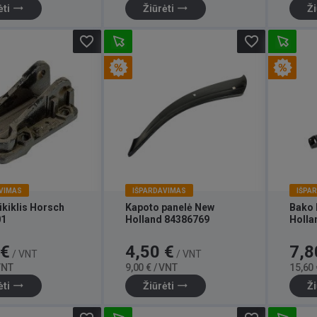
trending_flat
trending_flat
ėti
Žiūrėti
Ži
favorite_border
favorite_border
VIMAS
IŠPARDAVIMAS
IŠPA
ikiklis Horsch
Kapoto panelė New
Bako 
01
Holland 84386769
Holla
Bazinė
Kaina
Bazinė
Kaina
 €
4,50 €
7,8
/ VNT
/ VNT
kaina
kaina
 VNT
9,00 € / VNT
15,60 
trending_flat
trending_flat
ėti
Žiūrėti
Ži