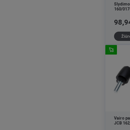
Slydimo
160/017
Kaina
98,9
Žiūr
Vairo p
JCB 162