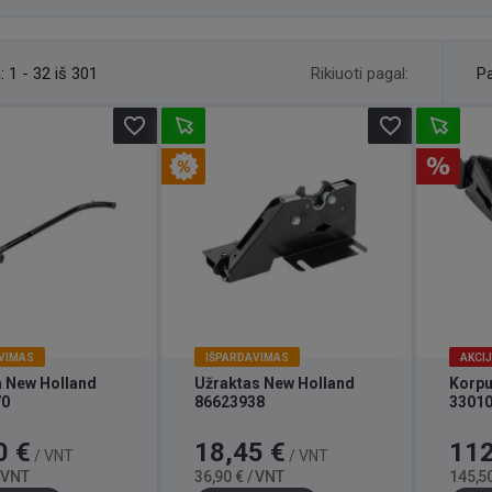
Rikiuoti pagal:
:
1 - 32 iš 301
Pa
favorite_border
favorite_border
VIMAS
IŠPARDAVIMAS
AKCI
 New Holland
Užraktas New Holland
Korpu
70
86623938
3301
Bazinė
Kaina
Bazinė
Kaina
0 €
18,45 €
112
/ VNT
/ VNT
kaina
kaina
/ VNT
36,90 € / VNT
145,50