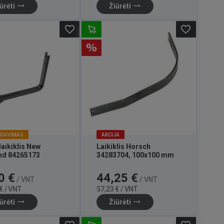
trending_flat
trending_flat
ūrėti
Žiūrėti
favorite_border
favorite_border
RDAVIMAS
AKCIJA
laikiklis New
Laikiklis Horsch
nd 84265173
34283704, 100x100 mm
Bazinė
Kaina
Bazinė
0 €
44,25 €
/ VNT
/ VNT
kaina
kaina
€ / VNT
57,23 € / VNT
trending_flat
trending_flat
ūrėti
Žiūrėti