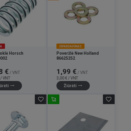
JA
IŠPARDAVIMAS
oklė Horsch
Poveržlė New Holland
0002
86625252
Bazinė
Kaina
Bazinė
8 €
1,99 €
/ VNT
/ VNT
kaina
kaina
 / VNT
3,00 € / VNT
trending_flat
trending_flat
ūrėti
Žiūrėti
favorite_border
favorite_border