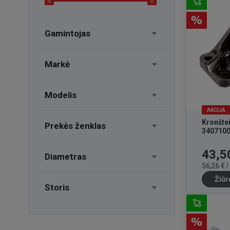
Gamintojas
Markė
Modelis
AKCIJA
Kronšte
Prekės ženklas
340710
Kaina
43,5
Diametras
56,26 € 
Žiūr
Storis