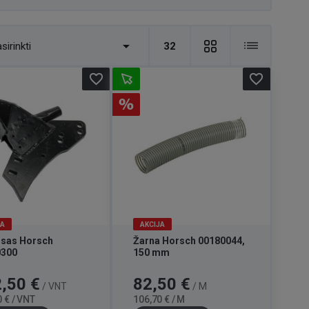

sirinkti
32
favorite_border
favorite_border
JA
AKCIJA
sas Horsch
Žarna Horsch 00180044,
0300
150 mm
Bazinė
Kaina
Bazinė
,50 €
82,50 €
/ VNT
/ M
kaina
kaina
 € / VNT
106,70 € / M