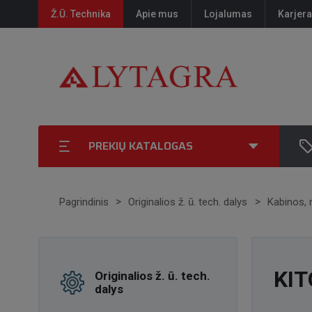
Ž.Ū. Technika
Apie mus
Lojalumas
Karjera
PREKIŲ KATALOGAS
Pagrindinis
Originalios ž. ū. tech. dalys
Kabinos, 
KIT
Originalios ž. ū. tech.
dalys
DA