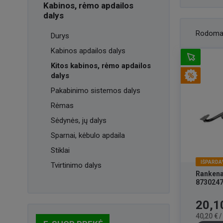
Kabinos, rėmo apdailos
dalys
Rodoma
Durys
Kabinos apdailos dalys
Kitos kabinos, rėmo apdailos
dalys
Pakabinimo sistemos dalys
Rėmas
Sėdynės, jų dalys
Sparnai, kėbulo apdaila
Stiklai
IŠPARDA
Tvirtinimo dalys
Rankena
873024
Kaina
20,1
40,20 € 