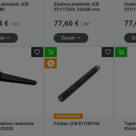
 plokštelė JCB
Slydimo plokštelė JCB
Slydi
89
331/17569, 320x85 mm
331/1
Kaina
Kaina
4 €
77,60 €
77,
/ VNT
/ VNT
trending_flat
trending_flat
ėti
Žiūrėti
Ži
favorite_border
favorite_border
IŠPARDAVIMAS
adėties rankenėlė
Pirštas JCB 811/90144
Tepim
/03203
816/6