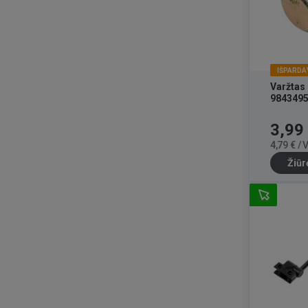
IŠPARDA
Varžtas
984349
Kaina
3,99
4,79 € /
Žiūr