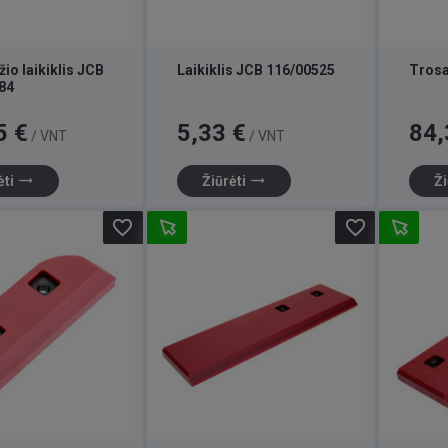
io laikiklis JCB
Laikiklis JCB 116/00525
Trosa
84
Kaina
Kaina
5 €
5,33 €
84,
/ VNT
/ VNT
trending_flat
trending_flat
ėti
Žiūrėti
Ži
favorite_border
favorite_border