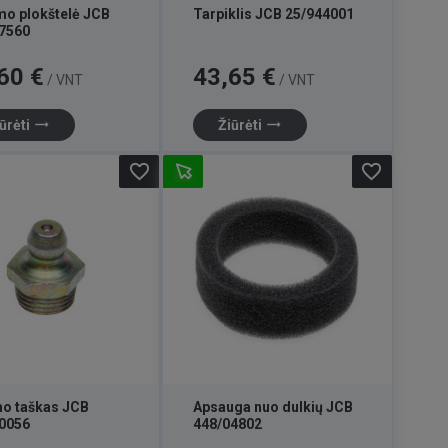
mo plokštelė JCB
Tarpiklis JCB 25/944001
7560
Kaina
60 €
43,65 €
/ VNT
/ VNT
trending_flat
trending_flat
ūrėti
Žiūrėti
favorite_border
favorite_border
o taškas JCB
Apsauga nuo dulkių JCB
0056
448/04802