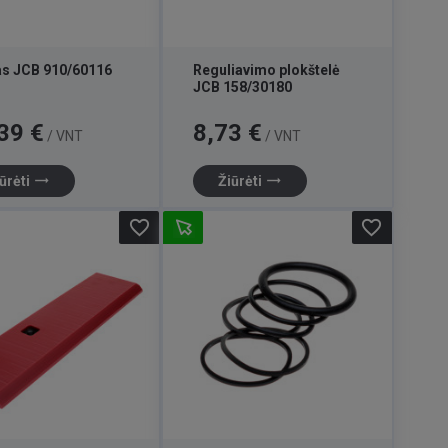
s JCB 910/60116
Reguliavimo plokštelė
JCB 158/30180
Kaina
39 €
8,73 €
/ VNT
/ VNT
trending_flat
trending_flat
ūrėti
Žiūrėti
favorite_border
favorite_border