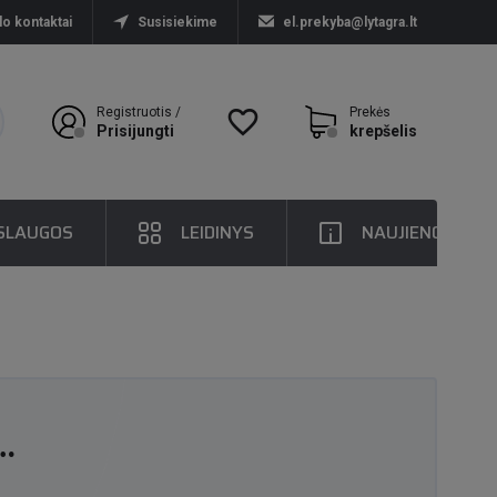
lo kontaktai
Susisiekime
el.prekyba@lytagra.lt
Registruotis /
favorite_border
Prekės
Prisijungti
krepšelis
SLAUGOS
LEIDINYS
NAUJIENOS