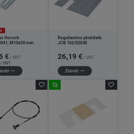
JA
as Horsch
Reguliavimo plokštelė
0041, M10x30 mm
JCB 162/02505
Bazinė
Kaina
6 €
26,19 €
/ VNT
/ VNT
kaina
 / VNT
trending_flat
trending_flat
ūrėti
Žiūrėti
favorite_border
favorite_border