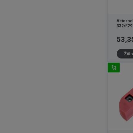
Veidrodž
332/E29
Kaina
53,3
Žiūr