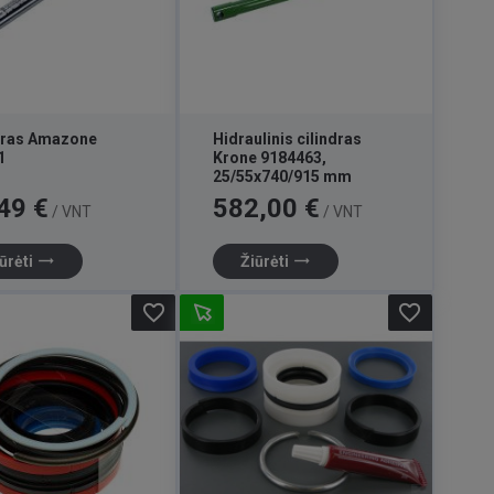
dras Amazone
Hidraulinis cilindras
1
Krone 9184463,
25/55x740/915 mm
Kaina
49 €
582,00 €
/ VNT
/ VNT
trending_flat
trending_flat
ūrėti
Žiūrėti
favorite_border
favorite_border