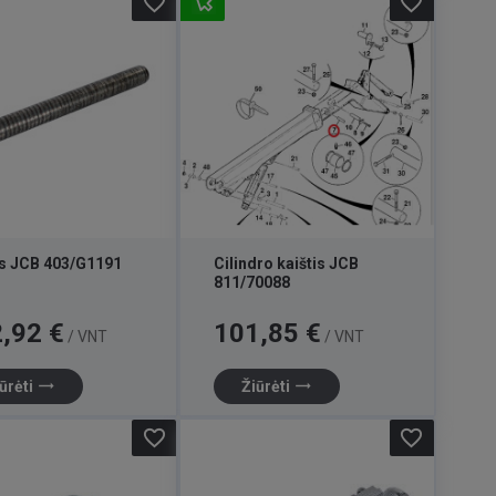
favorite_border
favorite_border
is JCB 403/G1191
Cilindro kaištis JCB
811/70088
Kaina
,92 €
101,85 €
/ VNT
/ VNT
trending_flat
trending_flat
ūrėti
Žiūrėti
favorite_border
favorite_border