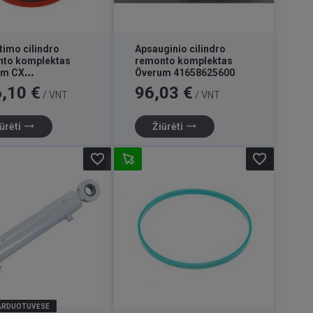
timo cilindro
Apsauginio cilindro
nto komplektas
remonto komplektas
um CX
Överum 41658625600
659466800
Kaina
,10 €
96,03 €
/ VNT
/ VNT
trending_flat
trending_flat
ūrėti
Žiūrėti
favorite_border
favorite_border
PARDUOTUVĖSE