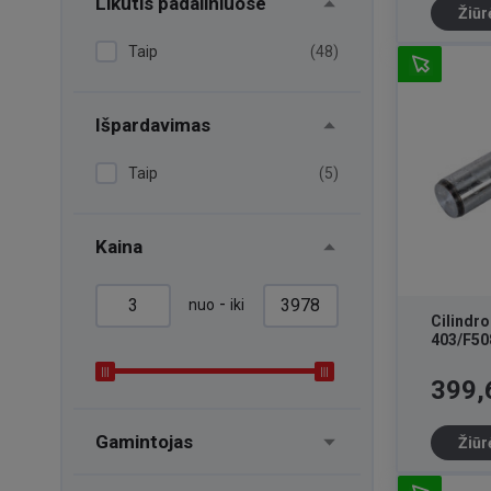
Likutis padaliniuose
Žiūr
Taip
(48)
Išpardavimas
Taip
(5)
Kaina
-
nuo
iki
Cilindro
403/F50
Kaina
399,
Gamintojas
Žiūr