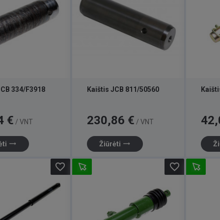
 JCB 334/F3918
Kaištis JCB 811/50560
Kaišt
Kaina
Kaina
4 €
230,86 €
42,
/ VNT
/ VNT
trending_flat
trending_flat
ėti
Žiūrėti
Ži
favorite_border
favorite_border