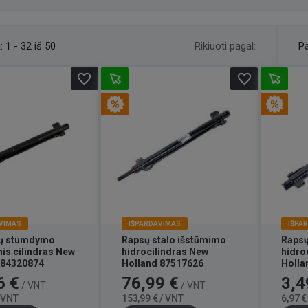
Rikiuoti pagal:
:
1 - 32 iš 50
Pa
favorite_border
favorite_border
VIMAS
IŠPARDAVIMAS
IŠPA
vų stumdymo
Rapsų stalo išstūmimo
Rapsų
nis cilindras New
hidrocilindras New
hidro
 84320874
Holland 87517626
Holla
Bazinė
Kaina
Bazinė
Kaina
6 €
76,99 €
3,4
/ VNT
/ VNT
kaina
kaina
/ VNT
153,99 € / VNT
6,97 €