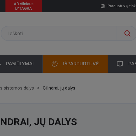
AB Vilniaus
Parduotuvių tink
LYTAGRA
PASIŪLYMAI
IŠPARDUOTUVĖ
PA
ės sistemos dalys
Cilindrai, jų dalys
INDRAI, JŲ DALYS