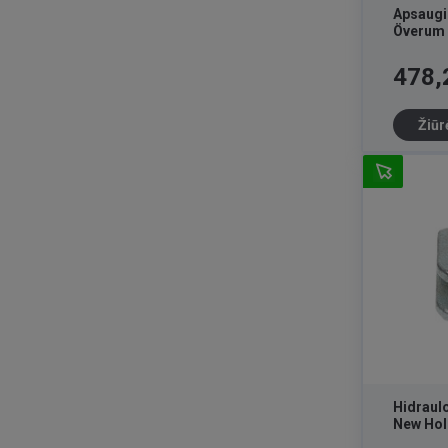
Apsaugin
Överum
Kaina
478,
Žiūr
Hidraulo
New Hol