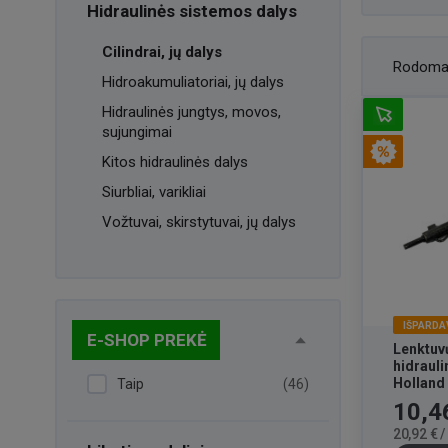
Hidraulinės sistemos dalys
Cilindrai, jų dalys
Rodoma
Hidroakumuliatoriai, jų dalys
Hidraulinės jungtys, movos,
sujungimai
Kitos hidraulinės dalys
Siurbliai, varikliai
Vožtuvai, skirstytuvai, jų dalys
IŠPARDA
E-SHOP PREKĖ
Lenktu
hidrauli
Holland
Taip
(46)
Kaina
10,4
20,92 € 