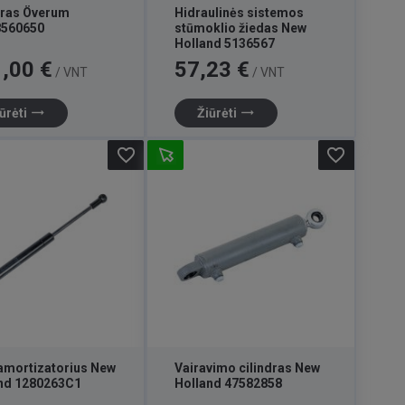
dras Överum
Hidraulinės sistemos
8560650
stūmoklio žiedas New
Holland 5136567
Kaina
,00 €
57,23 €
/ VNT
/ VNT
trending_flat
trending_flat
ūrėti
Žiūrėti
favorite_border
favorite_border
amortizatorius New
Vairavimo cilindras New
nd 1280263C1
Holland 47582858