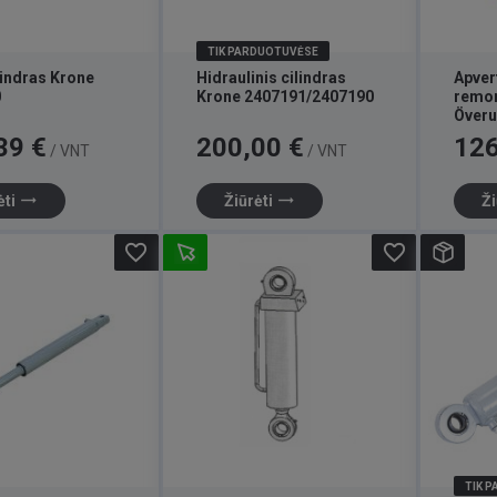
TIK PARDUOTUVĖSE
lindras Krone
Hidraulinis cilindras
Apver
0
Krone 2407191/2407190
remo
Över
DX41
Kaina
Kaina
39 €
200,00 €
126
/ VNT
/ VNT
trending_flat
trending_flat
ėti
Žiūrėti
Ži
favorite_border
favorite_border
TIK 