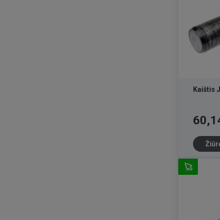
Kaištis
Kaina
60,1
Žiūr