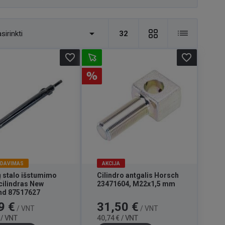

sirinkti
32
favorite_border
favorite_border
RDAVIMAS
AKCIJA
 stalo išstumimo
Cilindro antgalis Horsch
cilindras New
23471604, M22x1,5 mm
nd 87517627
Bazinė
Kaina
Bazinė
9 €
31,50 €
/ VNT
/ VNT
kaina
kaina
 / VNT
40,74 € / VNT