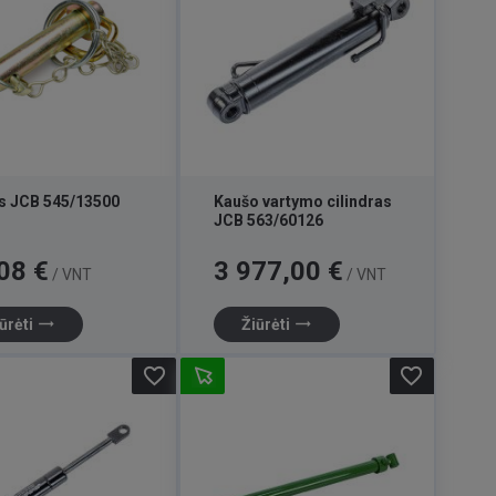
is JCB 545/13500
Kaušo vartymo cilindras
JCB 563/60126
Kaina
08 €
3 977,00 €
/ VNT
/ VNT
trending_flat
trending_flat
ūrėti
Žiūrėti
favorite_border
favorite_border