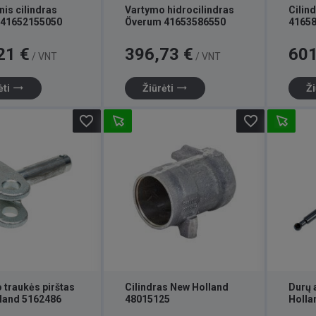
is cilindras
Vartymo hidrocilindras
Cilin
 41652155050
Överum 41653586550
4165
Kaina
Kaina
21 €
396,73 €
601
/ VNT
/ VNT
trending_flat
trending_flat
ėti
Žiūrėti
Ži
favorite_border
favorite_border
 traukės pirštas
Cilindras New Holland
Durų 
land 5162486
48015125
Holla