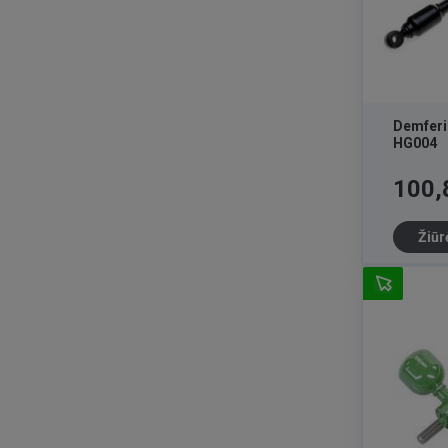
Demfer
HG004
Kaina
100,
Žiūr