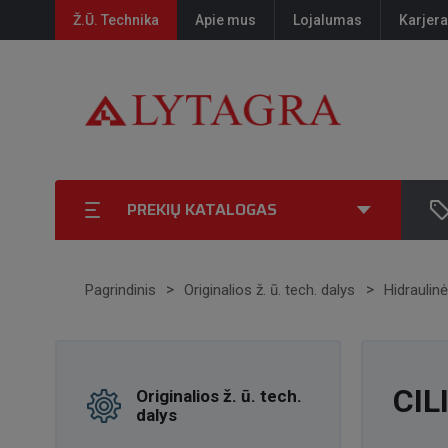
Ž.Ū. Technika
Apie mus
Lojalumas
Karjera
PREKIŲ KATALOGAS
Pagrindinis
Originalios ž. ū. tech. dalys
Hidraulin
CIL
Originalios ž. ū. tech.
dalys