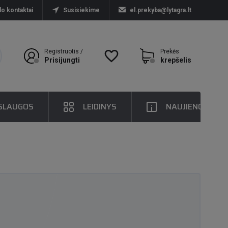
lo kontaktai
Susisiekime
el.prekyba@lytagra.lt
Registruotis /
favorite_border
Prekės
Prisijungti
krepšelis
SLAUGOS
LEIDINYS
NAUJIENOS