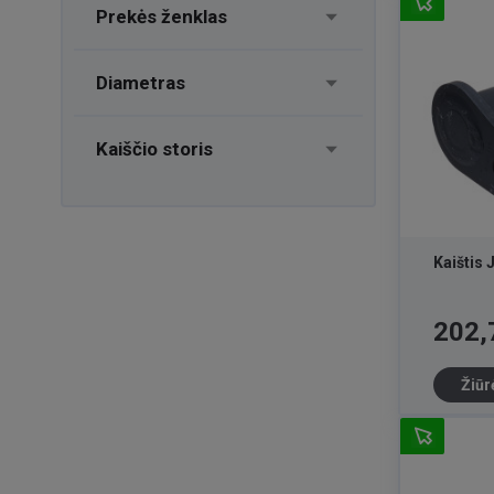
Prekės ženklas
Diametras
Kaiščio storis
Kaištis
Kaina
202,
Žiūr