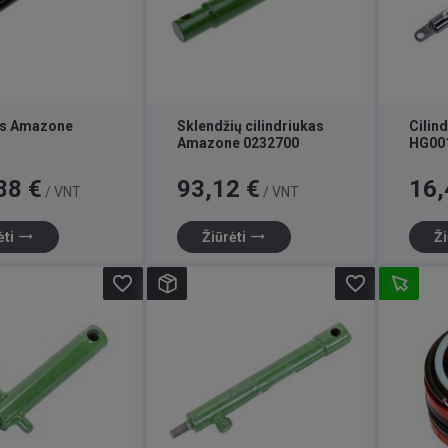
is Amazone
Sklendžių cilindriukas
Cilin
Amazone 0232700
HG00
Kaina
Kaina
88 €
93,12 €
16,
/ VNT
/ VNT
trending_flat
trending_flat
ėti
Žiūrėti
Ži
favorite_border
favorite_border