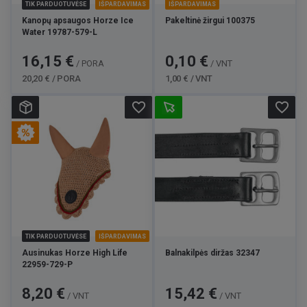
TIK PARDUOTUVĖSE
IŠPARDAVIMAS
IŠPARDAVIMAS
Kanopų apsaugos Horze Ice
Pakeltinė žirgui 100375
Water 19787-579-L
Kaina
Bazinė
Kaina
Bazinė
16,15 €
0,10 €
/ PORA
/ VNT
kaina
kaina
20,20 € / PORA
1,00 € / VNT
favorite_border
favorite_border
TIK PARDUOTUVĖSE
IŠPARDAVIMAS
Ausinukas Horze High Life
Balnakilpės diržas 32347
22959-729-P
Kaina
Bazinė
Kaina
8,20 €
15,42 €
/ VNT
/ VNT
kaina