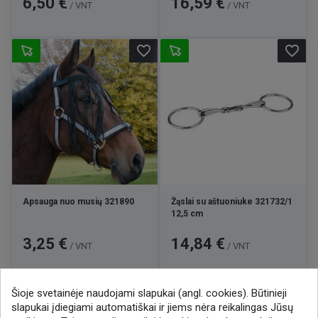
6,50 €
16,59 €
/ VNT
/ VNT
favorite_border
favorite_border
Apsauga nuo musių 321890
Žąslai su aštuoniuke 321732/1
12,5 cm
Kaina
Kaina
3,25 €
14,84 €
/ VNT
/ VNT
Šioje svetainėje naudojami slapukai (angl. cookies). Būtinieji

1
2
3
10
slapukai įdiegiami automatiškai ir jiems nėra reikalingas Jūsų
…