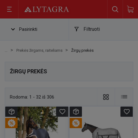
Filtruoti
Pasirinkti
Prekės žirgams, raiteliams
Žirgų prekės
ŽIRGŲ PREKĖS
Rodoma:
1 - 32 iš 306
favorite_border
favorite_border