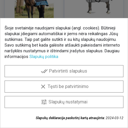
Šioje svetainėje naudojami slapukai (angl. cookies). Būtinieji
TIK PARDUOTUVĖSE
IŠPARDAVIMAS
TIK PARDUOTUVĖSE
IŠPARDAVIMAS
slapukai įdiegiami automatiškai ir jiems nėra reikalingas Jūsų
Uždangalas Horze Quebec
Uždangalas nuo musių Horze
sutikimas. Taip pat galite sutikti ir su kitų slapukų naudojimu.
Walker 24429-089-155
Paso Fino 24894-061-165
Savo sutikimą bet kada galėsite atšaukti pakeisdami interneto
naršyklės nustatymus ir ištrindami įrašytus slapukus. Daugiau
Kaina
Bazinė
Kaina
Bazinė
35,00 €
54,00 €
/ VNT
/ VNT
kaina
kaina
informacijos
Slapukų politika
56,80 € / VNT
70,00 € / VNT
done_all
Patvirtinti slapukus
favorite_border
favorite_border
clear
Tęsti be patvirtinimo
tune
Slapukų nustatymai
Slapukų deklaracija paskutinį kartą atnaujinta:
2024-03-12
IŠPARDAVIMAS
IŠPARDAVIMAS