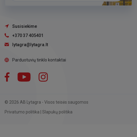
Susisiekime
+370 37 405401
lytagra@lytagra.lt
Parduotuvių tinklo kontaktai
Facebook
YouTube
Instagram
LinkedIn
© 2026 AB Lytagra - Visos teisės saugomos
Privatumo politika
|
Slapukų politika