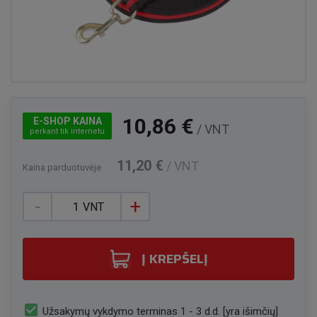
10,86 €
E-SHOP KAINA
/ VNT
perkant tik internetu
11,20 €
/ VNT
Kaina parduotuvėje
-
+
VNT
Į KREPŠELĮ
check_box
Užsakymų vykdymo terminas 1 - 3 d.d. [yra išimčių]