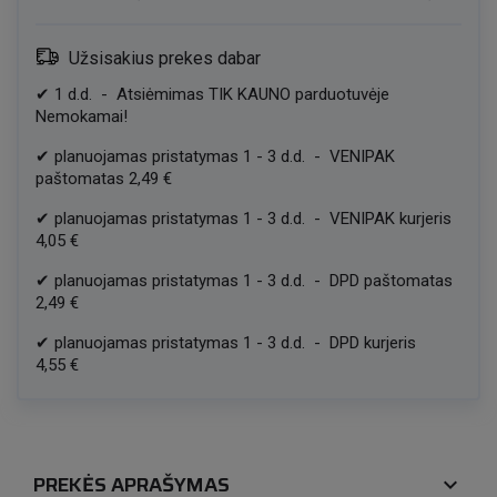
Užsisakius prekes dabar
✔
1
d.d.
-
Atsiėmimas TIK KAUNO parduotuvėje
Nemokamai!
✔
planuojamas pristatymas
1
-
3
d.d.
-
VENIPAK
paštomatas
2,49 €
✔
planuojamas pristatymas
1
-
3
d.d.
-
VENIPAK kurjeris
4,05 €
✔
planuojamas pristatymas
1
-
3
d.d.
-
DPD paštomatas
2,49 €
✔
planuojamas pristatymas
1
-
3
d.d.
-
DPD kurjeris
4,55 €
PREKĖS APRAŠYMAS
expand_more