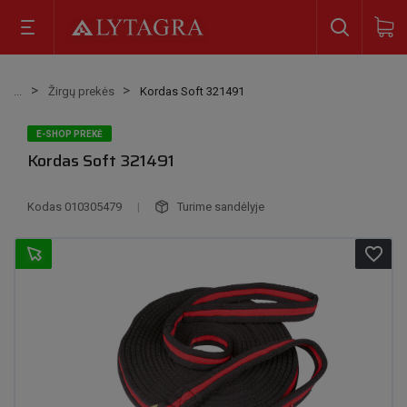
Žirgų prekės
Kordas Soft 321491
E-SHOP PREKĖ
Kordas Soft 321491
Kodas
010305479
|
Turime sandėlyje
favorite_border