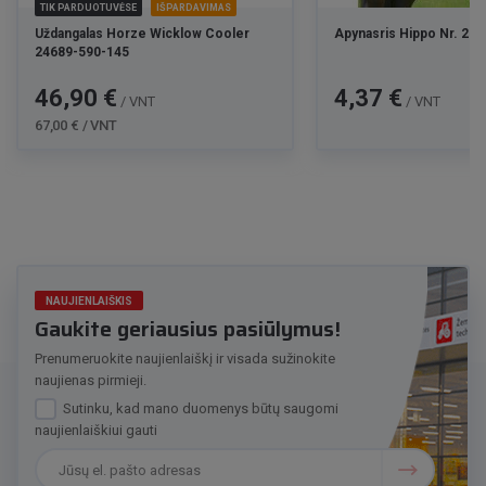
TIK PARDUOTUVĖSE
IŠPARDAVIMAS
Uždangalas Horze Wicklow Cooler
Apynasris Hippo Nr. 2 
24689-590-145
Kaina
Bazinė
Kaina
46,90 €
4,37 €
/ VNT
/ VNT
kaina
67,00 € / VNT
NAUJIENLAIŠKIS
Gaukite geriausius pasiūlymus!
Prenumeruokite naujienlaiškį ir visada sužinokite
naujienas pirmieji.
Sutinku, kad mano duomenys būtų saugomi
naujienlaiškiui gauti