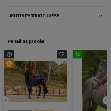
LIKUTIS PARDUOTUVĖSE
expand_more
Panašios prekės
favorite_border