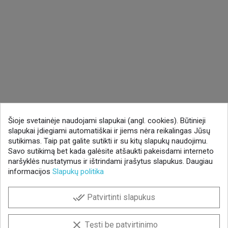
Šioje svetainėje naudojami slapukai (angl. cookies). Būtinieji
slapukai įdiegiami automatiškai ir jiems nėra reikalingas Jūsų
sutikimas. Taip pat galite sutikti ir su kitų slapukų naudojimu.
Savo sutikimą bet kada galėsite atšaukti pakeisdami interneto
naršyklės nustatymus ir ištrindami įrašytus slapukus. Daugiau
informacijos
Slapukų politika
done_all
Patvirtinti slapukus
clear
Tęsti be patvirtinimo