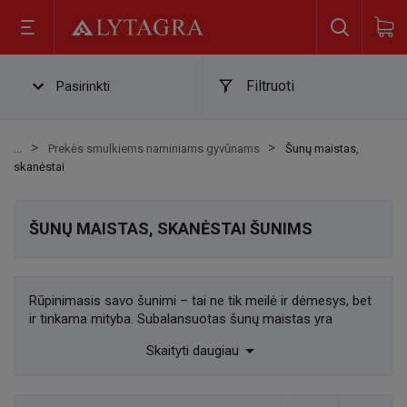
Filtruoti
Pasirinkti
Prekės smulkiems naminiams gyvūnams
Šunų maistas,
skanėstai
ŠUNŲ MAISTAS, SKANĖSTAI ŠUNIMS
Rūpinimasis savo šunimi – tai ne tik meilė ir dėmesys, bet
ir tinkama mityba. Subalansuotas šunų maistas yra
pagrindinis elementas, palaikantis gerą augintinio savijautą.

Skaityti daugiau
Lytagra.lt asortimente rasite įvairių rūšių ėdalo, pritaikyto
skirtingo amžiaus ir aktyvumo šunims, taip pat skanėstų,
kurie ne tik suteiks jūsų augintiniui džiaugsmo, bet ir