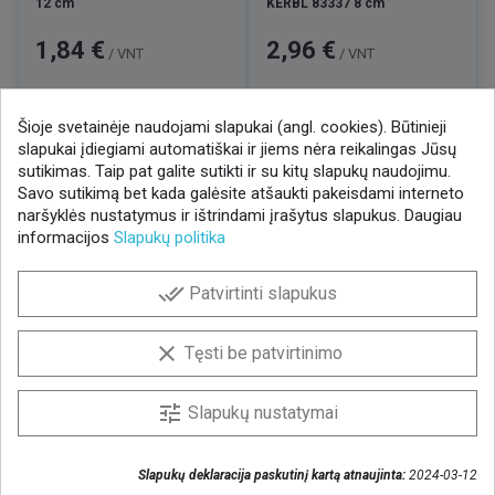
12 cm
KERBL 83337 8 cm
Kaina
Kaina
1,84 €
2,96 €
/ VNT
/ VNT
Šioje svetainėje naudojami slapukai (angl. cookies). Būtinieji

1
2
3
9
slapukai įdiegiami automatiškai ir jiems nėra reikalingas Jūsų
…
sutikimas. Taip pat galite sutikti ir su kitų slapukų naudojimu.
Savo sutikimą bet kada galėsite atšaukti pakeisdami interneto
naršyklės nustatymus ir ištrindami įrašytus slapukus. Daugiau
informacijos
Slapukų politika
NAUJIENLAIŠKIS
done_all
Patvirtinti slapukus
Gaukite geriausius pasiūlymus!
Prenumeruokite naujienlaiškį ir visada sužinokite
clear
Tęsti be patvirtinimo
naujienas pirmieji.
Sutinku, kad mano duomenys būtų saugomi
tune
Slapukų nustatymai
naujienlaiškiui gauti
Slapukų deklaracija paskutinį kartą atnaujinta:
2024-03-12