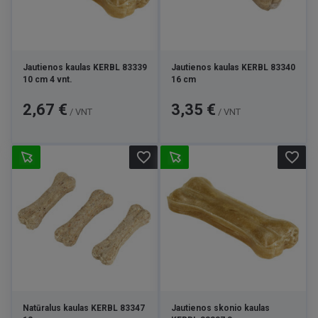
Jautienos kaulas KERBL 83339
Jautienos kaulas KERBL 83340
10 cm 4 vnt.
16 cm
Kaina
Kaina
2,67 €
3,35 €
/ VNT
/ VNT
favorite_border
favorite_border
Natūralus kaulas KERBL 83347
Jautienos skonio kaulas