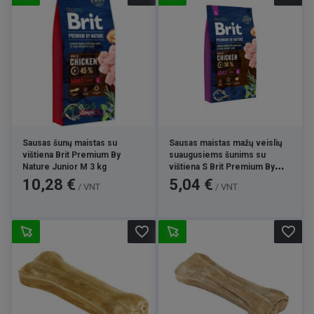
Sausas šunų maistas su
Sausas maistas mažų veislių
vištiena Brit Premium By
suaugusiems šunims su
Nature Junior M 3 kg
vištiena S Brit Premium By
Nature Adult 1 kg
Kaina
Kaina
10,28 €
5,04 €
/ VNT
/ VNT
favorite_border
favorite_border