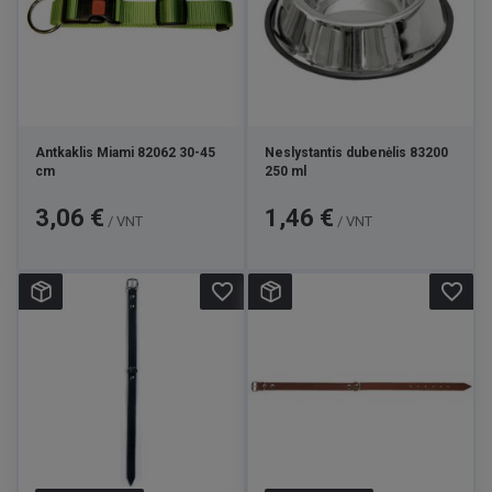
Antkaklis Miami 82062 30-45
Neslystantis dubenėlis 83200
cm
250 ml
Kaina
Kaina
3,06 €
1,46 €
/ VNT
/ VNT
favorite_border
favorite_border