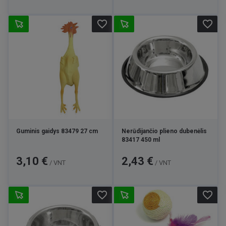
favorite_border
favorite_border
Guminis gaidys 83479 27 cm
Nerūdijančio plieno dubenėlis
83417 450 ml
Kaina
Kaina
3,10 €
2,43 €
/ VNT
/ VNT
favorite_border
favorite_border