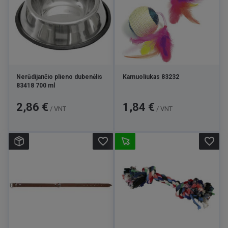
Nerūdijančio plieno dubenėlis
Kamuoliukas 83232
83418 700 ml
Kaina
Kaina
2,86 €
1,84 €
/ VNT
/ VNT
favorite_border
favorite_border