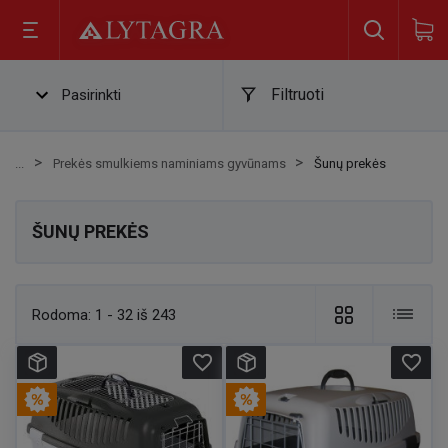
Filtruoti
Pasirinkti
Prekės smulkiems naminiams gyvūnams
Šunų prekės
ŠUNŲ PREKĖS
Rodoma:
1 - 32 iš 243
favorite_border
favorite_border