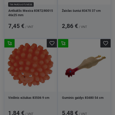
TIK PARDUOTUVĖSE
Antkaklis Mexica 83872/80015
Žaislas šuniui 83470 37 cm
46x25 mm
Kaina
Kaina
7,45 €
2,86 €
/ VNT
/ VNT
favorite_border
favorite_border
Vinilinis ežiukas 83506 9 cm
Guminis gaidys 83480 54 cm
Kaina
Kaina
1,84 €
5,48 €
/ VNT
/ VNT