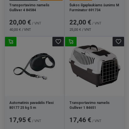
Transportavimo namelis
Šukos ilgaplaukiams šunims M
Gulliver 4 84584
Furminator 691734
Kaina
Bazinė
Kaina
Bazinė
20,00 €
22,00 €
/ VNT
/ VNT
kaina
kaina
40,00 € / VNT
25,00 € / VNT
favorite_border
favorite_border
Automatinis pavadėlis Flexi
Transportavimo namelis
80177 25 kg 5 m
Gulliver 1 84651
Kaina
Kaina
17,95 €
17,46 €
/ VNT
/ VNT