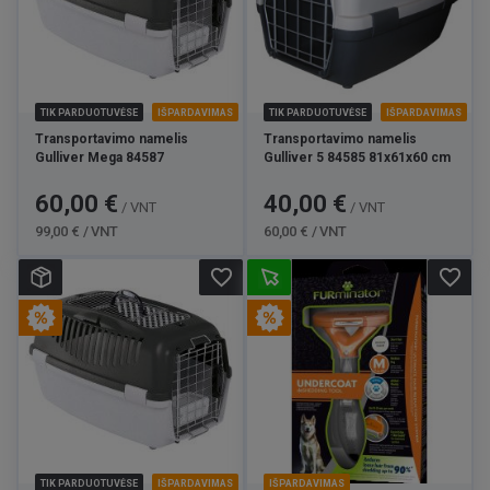
TIK PARDUOTUVĖSE
IŠPARDAVIMAS
TIK PARDUOTUVĖSE
IŠPARDAVIMAS
Transportavimo namelis
Transportavimo namelis
Gulliver Mega 84587
Gulliver 5 84585 81x61x60 cm
Kaina
Bazinė
Kaina
Bazinė
60,00 €
40,00 €
/ VNT
/ VNT
kaina
kaina
99,00 € / VNT
60,00 € / VNT
favorite_border
favorite_border
TIK PARDUOTUVĖSE
IŠPARDAVIMAS
IŠPARDAVIMAS