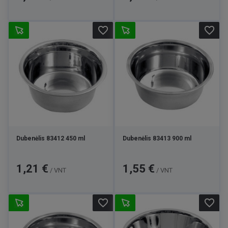
favorite_border
favorite_border
Dubenėlis 83412 450 ml
Dubenėlis 83413 900 ml
Kaina
Kaina
1,21 €
1,55 €
/ VNT
/ VNT
favorite_border
favorite_border