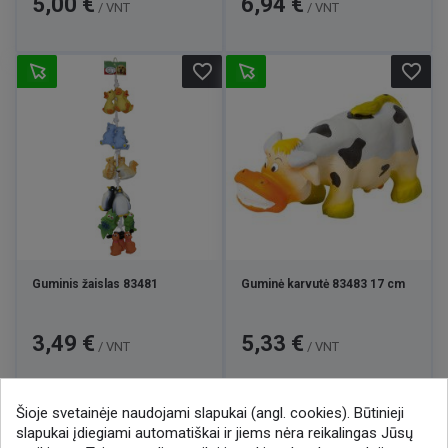
5,00 €
6,94 €
/ VNT
/ VNT
favorite_border
favorite_border
Guminis žaislas 83481
Guminė karvutė 83483 17 cm
Kaina
Kaina
3,49 €
5,33 €
/ VNT
/ VNT
Šioje svetainėje naudojami slapukai (angl. cookies). Būtinieji

1
2
3
8
slapukai įdiegiami automatiškai ir jiems nėra reikalingas Jūsų
…