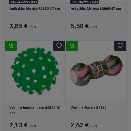
TIK PARDUOTUVĖSE
TIK PARDUOTUVĖSE
Antkaklis Mexica 83852 37 cm
Antkaklis Mexica 83860 47 cm
Kaina
Kaina
3,85 €
5,50 €
/ VNT
/ VNT
favorite_border
favorite_border
Vinilinis kamuoliukas 83510 10
Vinilinis žaislas 83513
cm
Kaina
Kaina
2,13 €
2,62 €
/ VNT
/ VNT