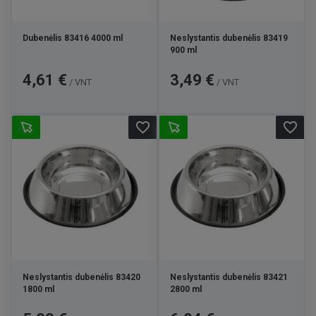
Dubenėlis 83416 4000 ml
Neslystantis dubenėlis 83419
900 ml
Kaina
Kaina
4,61 €
3,49 €
/ VNT
/ VNT
favorite_border
favorite_border
Neslystantis dubenėlis 83420
Neslystantis dubenėlis 83421
1800 ml
2800 ml
Kaina
Kaina