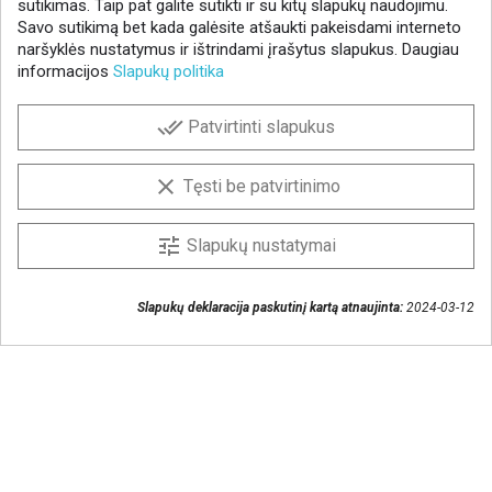
sutikimas. Taip pat galite sutikti ir su kitų slapukų naudojimu.
Savo sutikimą bet kada galėsite atšaukti pakeisdami interneto
naršyklės nustatymus ir ištrindami įrašytus slapukus. Daugiau
informacijos
Slapukų politika
NAUJIENLAIŠKIS
done_all
Patvirtinti slapukus
Gaukite geriausius pasiūlymus!
Prenumeruokite naujienlaiškį ir visada sužinokite
clear
Tęsti be patvirtinimo
naujienas pirmieji.
Sutinku, kad mano duomenys būtų saugomi
tune
Slapukų nustatymai
naujienlaiškiui gauti
Slapukų deklaracija paskutinį kartą atnaujinta:
2024-03-12
Susisiekime
+370 37 405401
lytagra@lytagra.lt