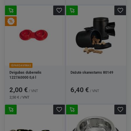
favorite_border
favorite_border
IŠPARDAVIMAS
Dvigubas dubenėlis
Dėžutė skanėstams 80149
1227A0000 0,6 l
Kaina
Bazinė
Kaina
2,00 €
6,40 €
/ VNT
/ VNT
kaina
2,50 € / VNT
favorite_border
favorite_border