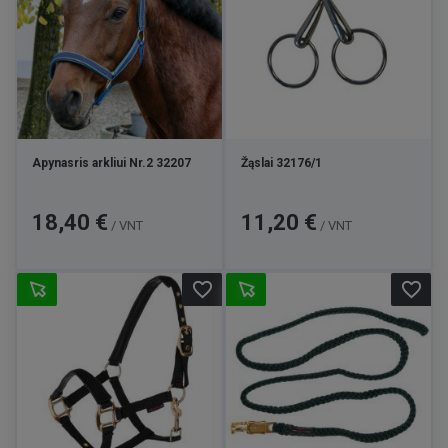
Apynasris arkliui Nr.2 32207
Žąslai 32176/1
Kaina
Kaina
18,40 €
11,20 €
/ VNT
/ VNT
favorite_border
favorite_border