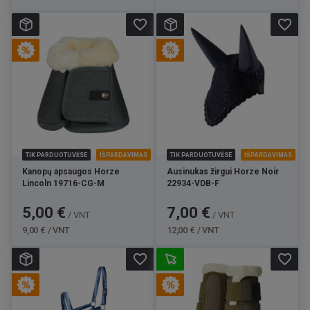
favorite_border
favorite_border
TIK PARDUOTUVĖSE
IŠPARDAVIMAS
TIK PARDUOTUVĖSE
IŠPARDAVIMAS
Kanopų apsaugos Horze
Ausinukas žirgui Horze Noir
Lincoln 19716-CG-M
22934-VDB-F
Kaina
Bazinė
Kaina
Bazinė
5,00 €
7,00 €
/ VNT
/ VNT
kaina
kaina
9,00 € / VNT
12,00 € / VNT
favorite_border
favorite_border