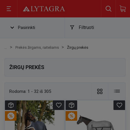
Filtruoti
Pasirinkti
Prekės žirgams, raiteliams
Žirgų prekės
ŽIRGŲ PREKĖS
Rodoma:
1 - 32 iš 305
favorite_border
favorite_border