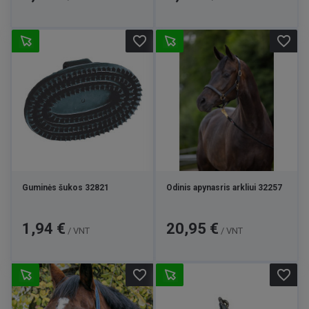
favorite_border
favorite_border
Guminės šukos 32821
Odinis apynasris arkliui 32257
Kaina
Kaina
1,94 €
20,95 €
/ VNT
/ VNT
favorite_border
favorite_border