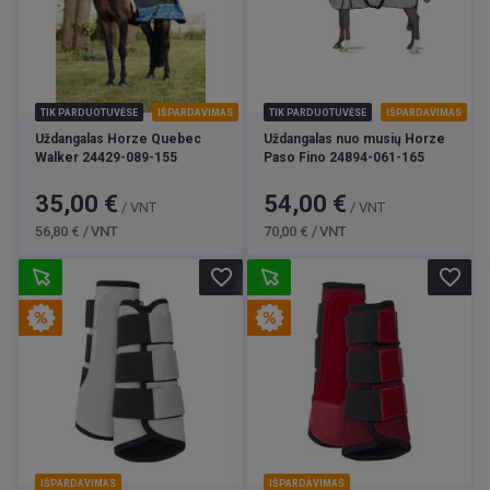
TIK PARDUOTUVĖSE
IŠPARDAVIMAS
TIK PARDUOTUVĖSE
IŠPARDAVIMAS
Uždangalas Horze Quebec
Uždangalas nuo musių Horze
Walker 24429-089-155
Paso Fino 24894-061-165
Kaina
Bazinė
Kaina
Bazinė
35,00 €
54,00 €
/ VNT
/ VNT
kaina
kaina
56,80 € / VNT
70,00 € / VNT
favorite_border
favorite_border
IŠPARDAVIMAS
IŠPARDAVIMAS