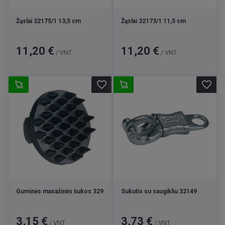
Žąslai 32175/1 13,5 cm
Žąslai 32173/1 11,5 cm
Kaina
Kaina
11,20 €
11,20 €
/ VNT
/ VNT
favorite_border
favorite_border
Guminės masažinės šukos 329
Sukutis su saugikliu 32149
Kaina
Kaina
3,15 €
3,73 €
/ VNT
/ VNT