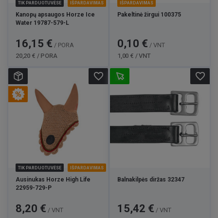
TIK PARDUOTUVĖSE
IŠPARDAVIMAS
IŠPARDAVIMAS
Kanopų apsaugos Horze Ice
Pakeltinė žirgui 100375
Water 19787-579-L
Kaina
Bazinė
Kaina
Bazinė
16,15 €
0,10 €
/ PORA
/ VNT
kaina
kaina
20,20 € / PORA
1,00 € / VNT
favorite_border
favorite_border
TIK PARDUOTUVĖSE
IŠPARDAVIMAS
Ausinukas Horze High Life
Balnakilpės diržas 32347
22959-729-P
Kaina
Bazinė
Kaina
8,20 €
15,42 €
/ VNT
/ VNT
kaina