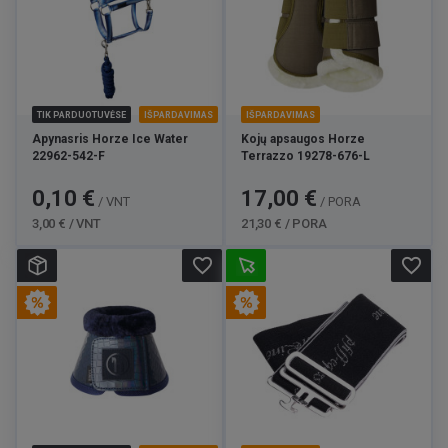
TIK PARDUOTUVĖSE
IŠPARDAVIMAS
IŠPARDAVIMAS
Apynasris Horze Ice Water
Kojų apsaugos Horze
22962-542-F
Terrazzo 19278-676-L
Kaina
Bazinė
Kaina
Bazinė
0,10 €
17,00 €
/ VNT
/ PORA
kaina
kaina
3,00 € / VNT
21,30 € / PORA
favorite_border
favorite_border