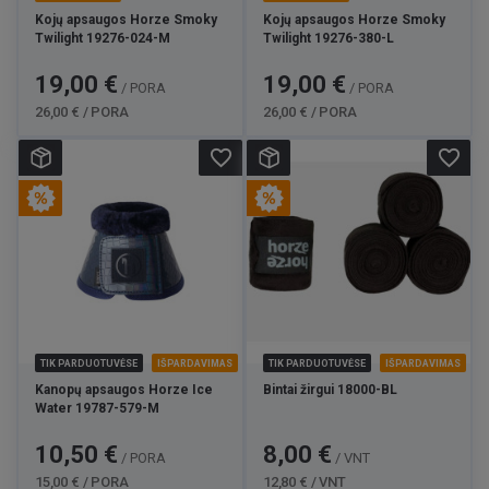
Kojų apsaugos Horze Smoky
Kojų apsaugos Horze Smoky
Twilight 19276-024-M
Twilight 19276-380-L
Kaina
Bazinė
Kaina
Bazinė
19,00 €
19,00 €
/ PORA
/ PORA
kaina
kaina
26,00 € / PORA
26,00 € / PORA
favorite_border
favorite_border
TIK PARDUOTUVĖSE
IŠPARDAVIMAS
TIK PARDUOTUVĖSE
IŠPARDAVIMAS
Kanopų apsaugos Horze Ice
Bintai žirgui 18000-BL
Water 19787-579-M
Kaina
Bazinė
Kaina
Bazinė
10,50 €
8,00 €
/ PORA
/ VNT
kaina
kaina
15,00 € / PORA
12,80 € / VNT