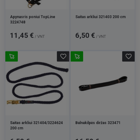
Apynasris poniui TopLine
Saitas arkliui 321403 200 cm
3224748
Kaina
Kaina
11,45 €
6,50 €
/ VNT
/ VNT
favorite_border
favorite_border
Saitas arkliui 321404/3224624
Balnakilpės diržas 323471
200 cm
Kaina
Kaina