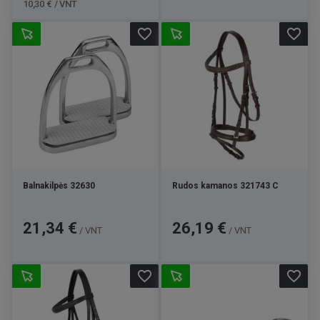
10,30 € / VNT
favorite_border
favorite_border
Balnakilpės 32630
Rudos kamanos 321743 C
Kaina
Kaina
21,34 €
26,19 €
/ VNT
/ VNT
favorite_border
favorite_border