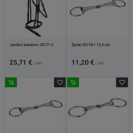
Juodos kamanos 32171 C
Žąslai 32174/1 12,5 cm
Kaina
Kaina
25,71 €
11,20 €
/ VNT
/ VNT
favorite_border
favorite_border