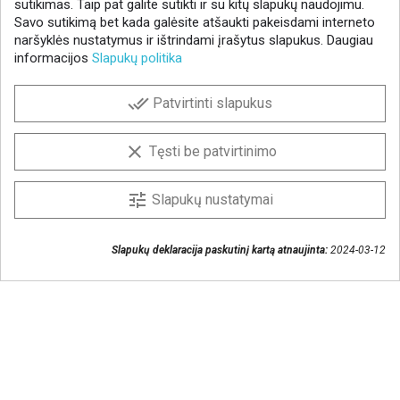
sutikimas. Taip pat galite sutikti ir su kitų slapukų naudojimu.
Savo sutikimą bet kada galėsite atšaukti pakeisdami interneto
naršyklės nustatymus ir ištrindami įrašytus slapukus. Daugiau
informacijos
Slapukų politika
NAUJIENLAIŠKIS
done_all
Patvirtinti slapukus
Gaukite geriausius pasiūlymus!
Prenumeruokite naujienlaiškį ir visada sužinokite
clear
Tęsti be patvirtinimo
naujienas pirmieji.
Sutinku, kad mano duomenys būtų saugomi
tune
Slapukų nustatymai
naujienlaiškiui gauti
Slapukų deklaracija paskutinį kartą atnaujinta:
2024-03-12
Susisiekime
+370 37 405401
lytagra@lytagra.lt