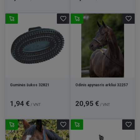
favorite_border
favorite_border
Guminės šukos 32821
Odinis apynasris arkliui 32257
Kaina
Kaina
1,94 €
20,95 €
/ VNT
/ VNT
favorite_border
favorite_border