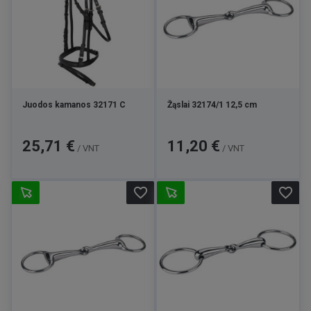
Juodos kamanos 32171 C
Žąslai 32174/1 12,5 cm
Kaina
Kaina
25,71 €
11,20 €
/ VNT
/ VNT
favorite_border
favorite_border