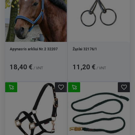
Apynasris arkliui Nr.2 32207
Žąslai 32176/1
Kaina
Kaina
18,40 €
11,20 €
/ VNT
/ VNT
favorite_border
favorite_border