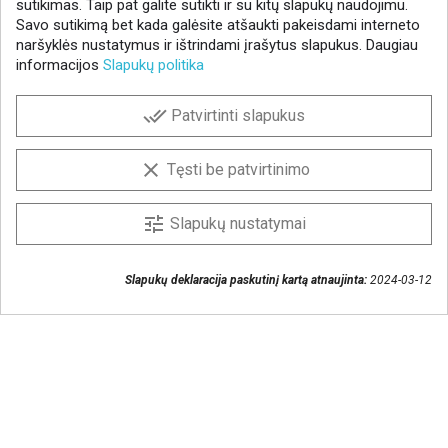
sutikimas. Taip pat galite sutikti ir su kitų slapukų naudojimu.
Savo sutikimą bet kada galėsite atšaukti pakeisdami interneto
naršyklės nustatymus ir ištrindami įrašytus slapukus. Daugiau
informacijos
Slapukų politika
NAUJIENLAIŠKIS
done_all
Patvirtinti slapukus
Gaukite geriausius pasiūlymus!
Prenumeruokite naujienlaiškį ir visada sužinokite
clear
Tęsti be patvirtinimo
naujienas pirmieji.
Sutinku, kad mano duomenys būtų saugomi
tune
Slapukų nustatymai
naujienlaiškiui gauti
Slapukų deklaracija paskutinį kartą atnaujinta:
2024-03-12
Susisiekime
+370 37 405401
lytagra@lytagra.lt