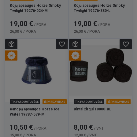
Kojų apsaugos Horze Smoky
Kojų apsaugos Horze Smoky
Twilight 19276-024-M
Twilight 19276-380-L
Kaina
Bazinė
Kaina
Bazinė
19,00 €
19,00 €
/ PORA
/ PORA
kaina
kaina
26,00 € / PORA
26,00 € / PORA
favorite_border
favorite_border
TIK PARDUOTUVĖSE
IŠPARDAVIMAS
TIK PARDUOTUVĖSE
IŠPARDAVIMAS
Kanopų apsaugos Horze Ice
Bintai žirgui 18000-BL
Water 19787-579-M
Kaina
Bazinė
Kaina
Bazinė
10,50 €
8,00 €
/ PORA
/ VNT
kaina
kaina
15,00 € / PORA
12,80 € / VNT