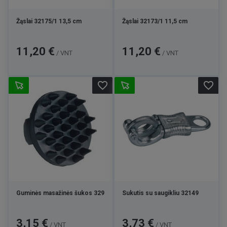
Žąslai 32175/1 13,5 cm
Žąslai 32173/1 11,5 cm
Kaina
Kaina
11,20 €
11,20 €
/ VNT
/ VNT
favorite_border
favorite_border
Guminės masažinės šukos 329
Sukutis su saugikliu 32149
Kaina
Kaina
3,15 €
3,73 €
/ VNT
/ VNT