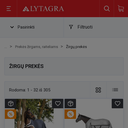
Filtruoti
Pasirinkti
Prekės žirgams, raiteliams
Žirgų prekės
ŽIRGŲ PREKĖS
Rodoma:
1 - 32 iš 305
favorite_border
favorite_border