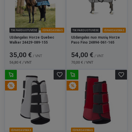
TIK PARDUOTUVĖSE
IŠPARDAVIMAS
TIK PARDUOTUVĖSE
IŠPARDAVIMAS
Uždangalas Horze Quebec
Uždangalas nuo musių Horze
Walker 24429-089-155
Paso Fino 24894-061-165
Kaina
Bazinė
Kaina
Bazinė
35,00 €
54,00 €
/ VNT
/ VNT
kaina
kaina
56,80 € / VNT
70,00 € / VNT
favorite_border
favorite_border
IŠPARDAVIMAS
IŠPARDAVIMAS