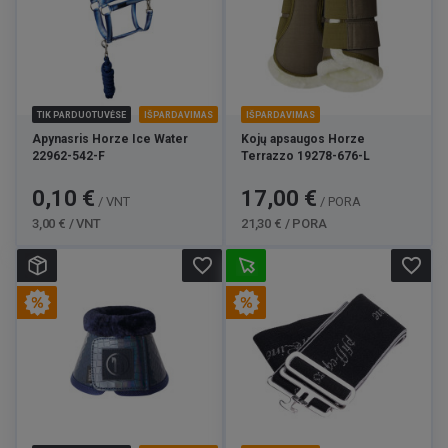
TIK PARDUOTUVĖSE
IŠPARDAVIMAS
IŠPARDAVIMAS
Apynasris Horze Ice Water
Kojų apsaugos Horze
22962-542-F
Terrazzo 19278-676-L
Kaina
Bazinė
Kaina
Bazinė
0,10 €
17,00 €
/ VNT
/ PORA
kaina
kaina
3,00 € / VNT
21,30 € / PORA
favorite_border
favorite_border