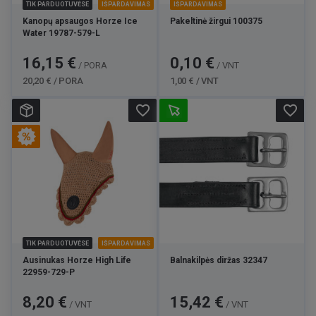
TIK PARDUOTUVĖSE
IŠPARDAVIMAS
IŠPARDAVIMAS
Kanopų apsaugos Horze Ice
Pakeltinė žirgui 100375
Water 19787-579-L
Kaina
Bazinė
Kaina
Bazinė
16,15 €
0,10 €
/ PORA
/ VNT
kaina
kaina
20,20 € / PORA
1,00 € / VNT
favorite_border
favorite_border
TIK PARDUOTUVĖSE
IŠPARDAVIMAS
Ausinukas Horze High Life
Balnakilpės diržas 32347
22959-729-P
Kaina
Bazinė
Kaina
8,20 €
15,42 €
/ VNT
/ VNT
kaina