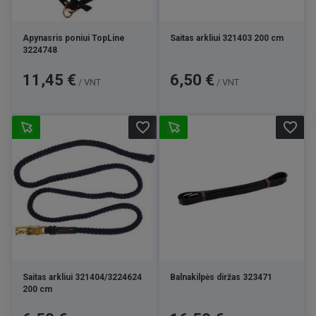
Apynasris poniui TopLine
Saitas arkliui 321403 200 cm
3224748
Kaina
Kaina
11,45 €
6,50 €
/ VNT
/ VNT
favorite_border
favorite_border
Saitas arkliui 321404/3224624
Balnakilpės diržas 323471
200 cm
Kaina
Kaina