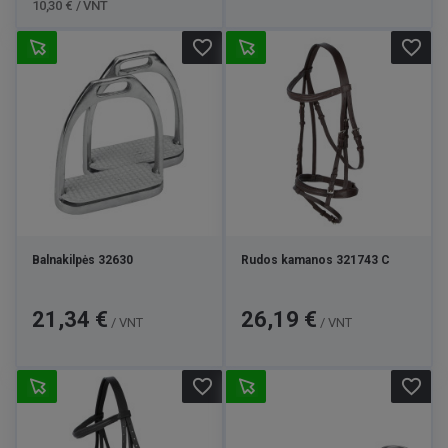
10,30 € / VNT
favorite_border
favorite_border
Balnakilpės 32630
Rudos kamanos 321743 C
Kaina
Kaina
21,34 €
26,19 €
/ VNT
/ VNT
favorite_border
favorite_border