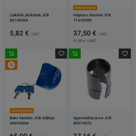
IŠPARDAVIMAS
Laikiklio plokštelė JCB
Valytuvo šluotelė JCB
821/00300
714/20300
Kaina
Kaina
Bazinė
5,82 €
37,50 €
/ VNT
/ VNT
kaina
91,00 € / VNT
favorite_border
favorite_border
IŠPARDAVIMAS
Bako kamštis JCB AdBlue
Spyruoklinė įvorė JCB
400/H2604
809/10072
Kaina
Bazinė
Kaina