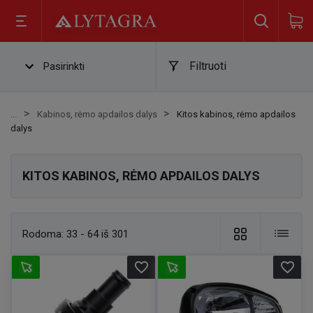
Filtruoti
Pasirinkti
Kabinos, rėmo apdailos dalys
Kitos kabinos, rėmo apdailos
dalys
KITOS KABINOS, RĖMO APDAILOS DALYS
Rodoma:
33 - 64 iš 301
favorite_border
favorite_border