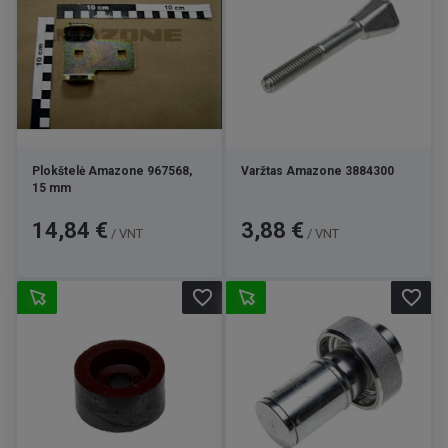
Plokštelė Amazone 967568,
Varžtas Amazone 3884300
15 mm
Kaina
Kaina
14,84 €
3,88 €
/ VNT
/ VNT
favorite_border
favorite_border