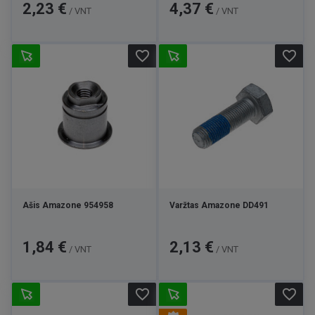
Kaina
Kaina
2,23 €
4,37 €
/ VNT
/ VNT
favorite_border
favorite_border
Ašis Amazone 954958
Varžtas Amazone DD491
Kaina
Kaina
1,84 €
2,13 €
/ VNT
/ VNT
favorite_border
favorite_border