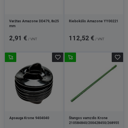
Varžtas Amazone DD479, 8x25
Riebokšlis Amazone YY00221
mm
Kaina
Kaina
2,91 €
112,52 €
/ VNT
/ VNT
favorite_border
favorite_border
Apsauga Krone 9404040
Štangos vamzdis Krone
210584840/200428450/2689553