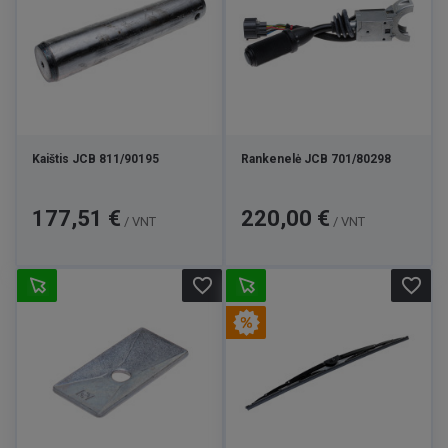
Kaištis JCB 811/90195
Rankenelė JCB 701/80298
Kaina
Kaina
177,51 €
220,00 €
/ VNT
/ VNT
favorite_border
favorite_border