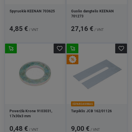
Spyruoklė KEENAN 703625
Guolio dangtelis KEENAN
701273
Kaina
Kaina
4,85 €
27,16 €
/ VNT
/ VNT
favorite_border
favorite_border
IŠPARDAVIMAS
Poveržlė Krone 9103031,
Tarpiklis JCB 162/01126
17x30x3 mm
Kaina
Kaina
Bazinė
0,48 €
9,00 €
/ VNT
/ VNT
kaina