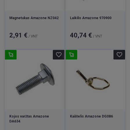
Magnetukas Amazone NZ042
Laikilis Amazone 970900
Kaina
Kaina
2,91 €
40,74 €
/ VNT
/ VNT
favorite_border
favorite_border
Kojos varžtas Amazone
Kaištelis Amazone DG086
DA634