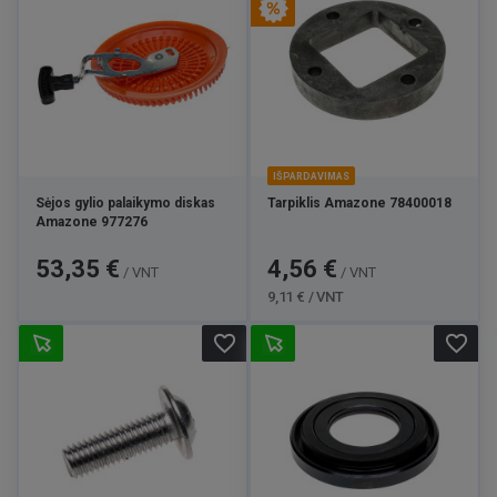
IŠPARDAVIMAS
Sėjos gylio palaikymo diskas
Tarpiklis Amazone 78400018
Amazone 977276
Kaina
Kaina
Bazinė
53,35 €
4,56 €
/ VNT
/ VNT
kaina
9,11 € / VNT
favorite_border
favorite_border