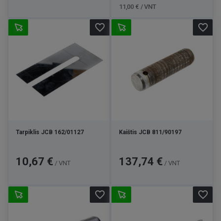
11,00 € / VNT
favorite_border
favorite_border
Tarpiklis JCB 162/01127
Kaištis JCB 811/90197
Kaina
Kaina
10,67 €
137,74 €
/ VNT
/ VNT
favorite_border
favorite_border