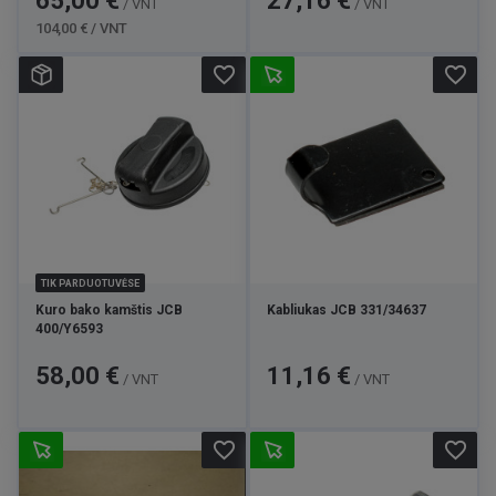
65,00 €
27,16 €
/ VNT
/ VNT
kaina
104,00 € / VNT
favorite_border
favorite_border
TIK PARDUOTUVĖSE
Kuro bako kamštis JCB
Kabliukas JCB 331/34637
400/Y6593
Kaina
Kaina
58,00 €
11,16 €
/ VNT
/ VNT
favorite_border
favorite_border