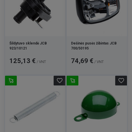
Šildytuvo sklendė JCB
Dešinės pusės žibintas JCB
923/10121
700/50195
Kaina
Kaina
125,13 €
74,69 €
/ VNT
/ VNT
favorite_border
favorite_border