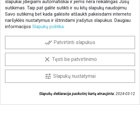


1
2
3
10
slapukai įdiegiami automatiškai ir jiems nėra reikalingas Jūsų
…
sutikimas. Taip pat galite sutikti ir su kitų slapukų naudojimu.
Savo sutikimą bet kada galėsite atšaukti pakeisdami interneto
naršyklės nustatymus ir ištrindami įrašytus slapukus. Daugiau
informacijos
Slapukų politika
NAUJIENLAIŠKIS
done_all
Patvirtinti slapukus
Gaukite geriausius pasiūlymus!
Prenumeruokite naujienlaiškį ir visada sužinokite
clear
Tęsti be patvirtinimo
naujienas pirmieji.
Sutinku, kad mano duomenys būtų saugomi
tune
Slapukų nustatymai
naujienlaiškiui gauti
Slapukų deklaracija paskutinį kartą atnaujinta:
2024-03-12
Susisiekime
+370 37 405401
lytagra@lytagra.lt