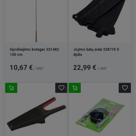
Išjodinėjimo botagas 321482
Jojimo batų aulai 328774 S
100 cm
dydis
Kaina
Kaina
10,67 €
22,99 €
/ VNT
/ VNT
favorite_border
favorite_border