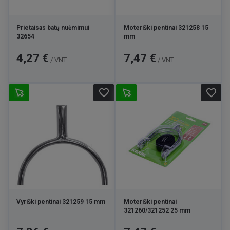
Prietaisas batų nuėmimui
Moteriški pentinai 321258 15
32654
mm
Kaina
Kaina
4,27 €
7,47 €
/ VNT
/ VNT
favorite_border
favorite_border
Vyriški pentinai 321259 15 mm
Moteriški pentinai
321260/321252 25 mm
Kaina
Kaina