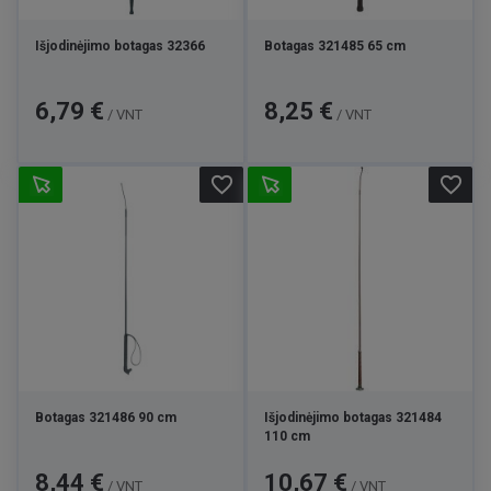
Išjodinėjimo botagas 32366
Botagas 321485 65 cm
Kaina
Kaina
6,79 €
8,25 €
/ VNT
/ VNT
favorite_border
favorite_border
Botagas 321486 90 cm
Išjodinėjimo botagas 321484
110 cm
Kaina
Kaina
8,44 €
10,67 €
/ VNT
/ VNT