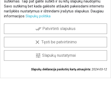
sutikimas. Taip pat galite sutikti ir su kitų slapukų naudojimu.
Savo sutikimą bet kada galėsite atšaukti pakeisdami interneto
naršyklės nustatymus ir ištrindami įrašytus slapukus. Daugiau
informacijos
Slapukų politika
NAUJIENLAIŠKIS
done_all
Patvirtinti slapukus
Gaukite geriausius pasiūlymus!
Prenumeruokite naujienlaiškį ir visada sužinokite
clear
Tęsti be patvirtinimo
naujienas pirmieji.
Sutinku, kad mano duomenys būtų saugomi
tune
Slapukų nustatymai
naujienlaiškiui gauti
Slapukų deklaracija paskutinį kartą atnaujinta:
2024-03-12
Susisiekime
+370 37 405401
lytagra@lytagra.lt