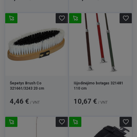
favorite_border
favorite_border
Šepetys Brush Co
Išjodinėjimo botagas 321481
321661/3243 20 cm
110 cm
Kaina
Kaina
4,46 €
10,67 €
/ VNT
/ VNT
favorite_border
favorite_border