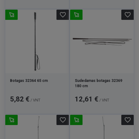
favorite_border
favorite_border
Botagas 32364 65 cm
Sudedamas botagas 32369
180 cm
Kaina
Kaina
5,82 €
12,61 €
/ VNT
/ VNT
favorite_border
favorite_border