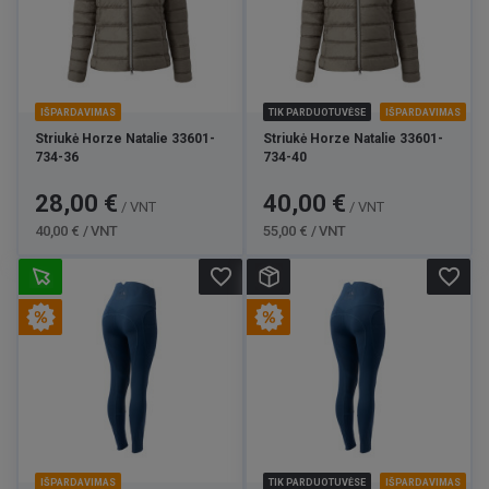
IŠPARDAVIMAS
TIK PARDUOTUVĖSE
IŠPARDAVIMAS
Striukė Horze Natalie 33601-
Striukė Horze Natalie 33601-
734-36
734-40
Kaina
Bazinė
Kaina
Bazinė
28,00 €
40,00 €
/ VNT
/ VNT
kaina
kaina
40,00 € / VNT
55,00 € / VNT
favorite_border
favorite_border
IŠPARDAVIMAS
TIK PARDUOTUVĖSE
IŠPARDAVIMAS