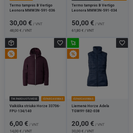
Termo tamprės B Vertigo
Termo tamprės B Vertigo
Leonora MMW3N-591-036
Leonora MMW3N-591-034
Kaina
Bazinė
Kaina
Bazinė
30,00 €
50,00 €
/ VNT
/ VNT
kaina
kaina
48,00 € / VNT
61,80 € / VNT
favorite_border
favorite_border
TIK PARDUOTUVĖSE
IŠPARDAVIMAS
IŠPARDAVIMAS
Vaikiška striukė Horze 33706-
Liemenė Horze Adela
FPU-134/140
TGW9Y-582-038
Kaina
Bazinė
Kaina
Bazinė
6,00 €
20,00 €
/ VNT
/ VNT
kaina
kaina
14,00 € / VNT
30,00 € / VNT