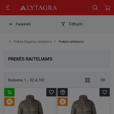
Filtruoti
Pasirinkti
Prekės žirgams, raiteliams
Prekės raiteliams
PREKĖS RAITELIAMS
Rodoma:
1 - 32 iš 351
favorite_border
favorite_border