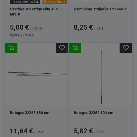
TIK PARDUOTUVĖSE
IŠPARDAVIMAS
Pirštinės B Vertigo Nita 31753-
Įžeminimo stulpelis 1 m 44615
681-9
Kaina
Bazinė
Kaina
5,00 €
8,25 €
/ PORA
/ VNT
kaina
9,00 € / PORA
favorite_border
favorite_border
Botagas 32365 180 cm
Botagas 32362 100 cm
Kaina
Kaina
11,64 €
5,82 €
/ VNT
/ VNT