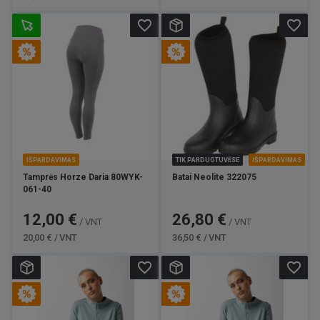
favorite_border
favorite_border
IŠPARDAVIMAS
TIK PARDUOTUVĖSE
IŠPARDAVIMAS
Tamprės Horze Daria 80WYK-
Batai Neolite 322075
061-40
Kaina
Bazinė
Kaina
Bazinė
12,00 €
26,80 €
/ VNT
/ VNT
kaina
kaina
20,00 € / VNT
36,50 € / VNT
favorite_border
favorite_border