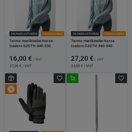
TIK PARDUOTUVĖSE
IŠPARDAVIMAS
TIK PARDUOTUVĖSE
IŠPARDAVIMAS
Termo marškinėliai Horze
Termo marškinėliai Horze
Isadora G2GTH-640-036
Isadora G2GTH-640-040
Kaina
Bazinė
Kaina
Bazinė
16,00 €
27,20 €
/ VNT
/ VNT
kaina
kaina
27,20 € / VNT
34,00 € / VNT
favorite_border
favorite_border