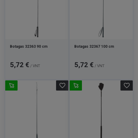
Botagas 32363 90 cm
Botagas 32367 100 cm
Kaina
Kaina
5,72 €
5,72 €
/ VNT
/ VNT
favorite_border
favorite_border