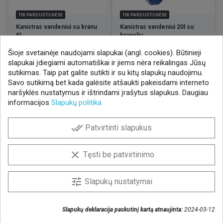
TIK PARDUOTUVĖSE
TIK PARDUOTUVĖSE
Kanistras vandeniui su kranu
Kanistras vandeniui 20l su
5l
kraneliu
Šioje svetainėje naudojami slapukai (angl. cookies). Būtinieji
Kaina
Kaina
12,30 €
14,90 €
/ VNT
/ VNT
slapukai įdiegiami automatiškai ir jiems nėra reikalingas Jūsų
sutikimas. Taip pat galite sutikti ir su kitų slapukų naudojimu.
Savo sutikimą bet kada galėsite atšaukti pakeisdami interneto
naršyklės nustatymus ir ištrindami įrašytus slapukus. Daugiau
informacijos
Slapukų politika
NAUJIENLAIŠKIS
done_all
Patvirtinti slapukus
Gaukite geriausius pasiūlymus!
Prenumeruokite naujienlaiškį ir visada sužinokite
clear
Tęsti be patvirtinimo
naujienas pirmieji.
Sutinku, kad mano duomenys būtų saugomi
tune
Slapukų nustatymai
naujienlaiškiui gauti
Slapukų deklaracija paskutinį kartą atnaujinta:
2024-03-12