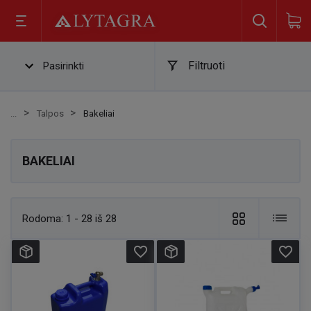
Filtruoti
Pasirinkti
Talpos
Bakeliai
BAKELIAI
Rodoma:
1 - 28 iš 28
favorite_border
favorite_border