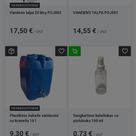
TIK PARDUOTUVĖSE
Vandens talpa 20 litrų POJ003
VANDENS TALPA POJ001
Kaina
Kaina
17,50 €
14,55 €
/ VNT
/ VNT
favorite_border
favorite_border
TIK PARDUOTUVĖSE
Plastikinis bakelis vandeniui
Daugkartinis buteliukas su
su kraneliu 10 l
purkštuku 100 ml
Kaina
Kaina
9,30 €
0,73 €
/ VNT
/ VNT