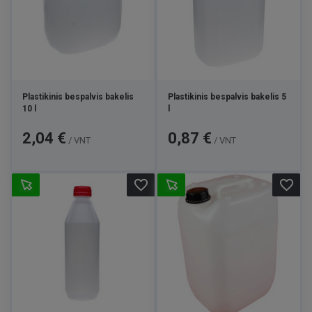
Plastikinis bespalvis bakelis
Plastikinis bespalvis bakelis 5
10 l
l
Kaina
Kaina
2,04 €
0,87 €
/ VNT
/ VNT
favorite_border
favorite_border