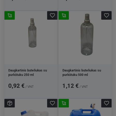
favorite_border
favorite_border
Daugkartinis buteliukas su
Daugkartinis buteliukas su
purkštuku 250 ml
purkštuku 500 ml
Kaina
Kaina
0,92 €
1,12 €
/ VNT
/ VNT
favorite_border
favorite_border