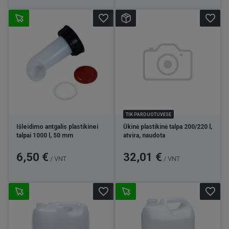
favorite_border
favorite_border
TIK PARDUOTUVĖSE
Išleidimo antgalis plastikinei
Ūkinė plastikinė talpa 200/220 l,
talpai 1000 l, 50 mm
atvira, naudota
Kaina
Kaina
6,50 €
32,01 €
/ VNT
/ VNT
favorite_border
favorite_border