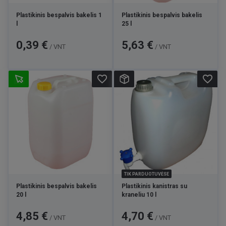
Plastikinis bespalvis bakelis 1
Plastikinis bespalvis bakelis
l
25 l
Kaina
Kaina
0,39 €
5,63 €
/ VNT
/ VNT
favorite_border
favorite_border
TIK PARDUOTUVĖSE
Plastikinis bespalvis bakelis
Plastikinis kanistras su
20 l
kraneliu 10 l
Kaina
Kaina
4,85 €
4,70 €
/ VNT
/ VNT