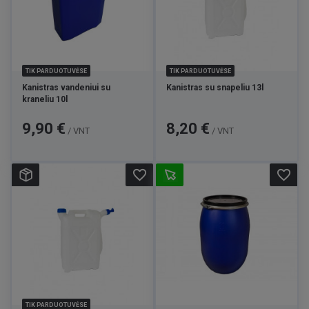
TIK PARDUOTUVĖSE
TIK PARDUOTUVĖSE
Kanistras vandeniui su
Kanistras su snapeliu 13l
kraneliu 10l
Kaina
Kaina
9,90 €
8,20 €
/ VNT
/ VNT
favorite_border
favorite_border
TIK PARDUOTUVĖSE