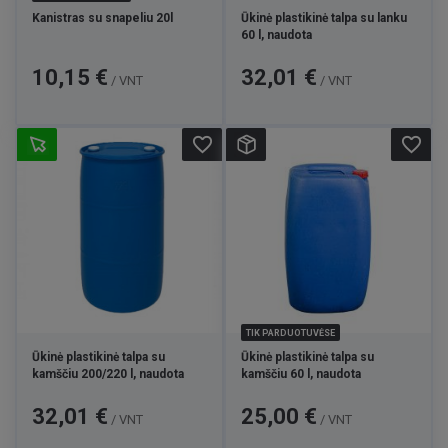
Kanistras su snapeliu 20l
Ūkinė plastikinė talpa su lanku
60 l, naudota
Kaina
Kaina
10,15 €
32,01 €
/ VNT
/ VNT
favorite_border
favorite_border
TIK PARDUOTUVĖSE
Ūkinė plastikinė talpa su
Ūkinė plastikinė talpa su
kamščiu 200/220 l, naudota
kamščiu 60 l, naudota
Kaina
Kaina
32,01 €
25,00 €
/ VNT
/ VNT