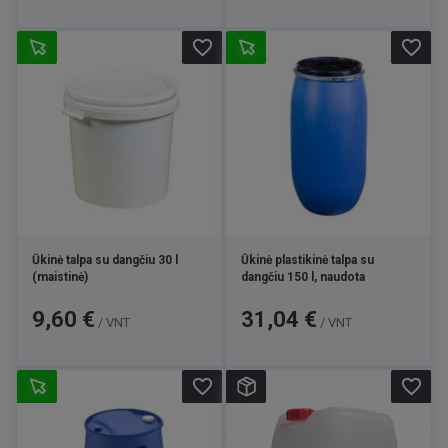
favorite_border
favorite_border
Ūkinė talpa su dangčiu 30 l
Ūkinė plastikinė talpa su
(maistinė)
dangčiu 150 l, naudota
Kaina
Kaina
9,60 €
31,04 €
/ VNT
/ VNT
favorite_border
favorite_border