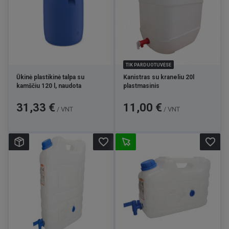
TIK PARDUOTUVĖSE
Ūkinė plastikinė talpa su
Kanistras su kraneliu 20l
kamščiu 120 l, naudota
plastmasinis
Kaina
Kaina
31,33 €
11,00 €
/ VNT
/ VNT
favorite_border
favorite_border