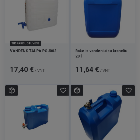
TIK PARDUOTUVĖSE
VANDENS TALPA POJ002
Bakelis vandeniui su kraneliu
20 l
Kaina
Kaina
17,40 €
11,64 €
/ VNT
/ VNT
favorite_border
favorite_border