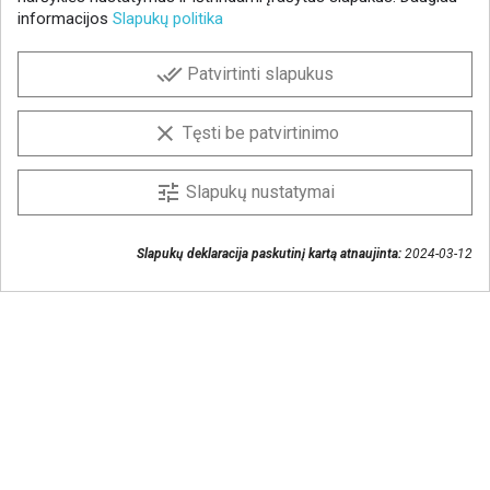
naujienlaiškiui gauti
informacijos
Slapukų politika
done_all
Patvirtinti slapukus
clear
Tęsti be patvirtinimo
Susisiekime
tune
Slapukų nustatymai
+370 37 405401
lytagra@lytagra.lt
Slapukų deklaracija paskutinį kartą atnaujinta:
2024-03-12
Parduotuvių tinklo kontaktai
Facebook
YouTube
Instagram
LinkedIn
© 2026 AB Lytagra - Visos teisės saugomos
Privatumo politika
|
Slapukų politika