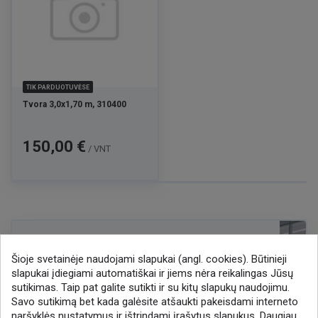
TIK PARDUOTUVĖSE
Tvora 3,0x1,70 m, 310400
Kaina
150,00 €
/ VNT
NAUJIENLAIŠKIS
Gaukite geriausius pasiūlymus!
Šioje svetainėje naudojami slapukai (angl. cookies). Būtinieji
slapukai įdiegiami automatiškai ir jiems nėra reikalingas Jūsų
Prenumeruokite naujienlaiškį ir visada sužinokite
sutikimas. Taip pat galite sutikti ir su kitų slapukų naudojimu.
naujienas pirmieji.
Savo sutikimą bet kada galėsite atšaukti pakeisdami interneto
Sutinku, kad mano duomenys būtų saugomi
naršyklės nustatymus ir ištrindami įrašytus slapukus. Daugiau