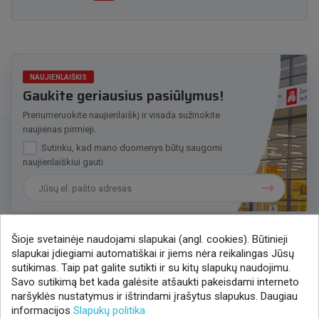
NAUJIENLAIŠKIS
Gaukite geriausius pasiūlymus!
Prenumeruokite naujienlaiškį ir visada sužinokite
naujienas pirmieji.
Sutinku, kad mano duomenys būtų saugomi
naujienlaiškiui gauti
Šioje svetainėje naudojami slapukai (angl. cookies). Būtinieji
slapukai įdiegiami automatiškai ir jiems nėra reikalingas Jūsų
Susisiekime
sutikimas. Taip pat galite sutikti ir su kitų slapukų naudojimu.
Savo sutikimą bet kada galėsite atšaukti pakeisdami interneto
+370 37 405401
naršyklės nustatymus ir ištrindami įrašytus slapukus. Daugiau
lytagra@lytagra.lt
informacijos
Slapukų politika