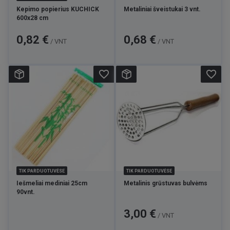
Kepimo popierius KUCHICK
Metaliniai šveistukai 3 vnt.
600x28 cm
Kaina
Kaina
0,82 €
0,68 €
/ VNT
/ VNT
favorite_border
favorite_border
TIK PARDUOTUVĖSE
TIK PARDUOTUVĖSE
Iešmeliai mediniai 25cm
Metalinis grūstuvas bulvėms
90vnt.
Kaina
3,00 €
/ VNT