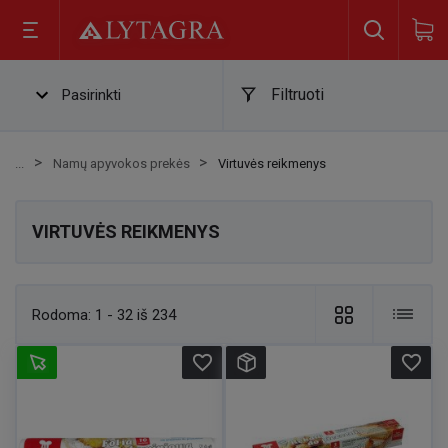
Filtruoti
Pasirinkti
Namų apyvokos prekės
Virtuvės reikmenys
VIRTUVĖS REIKMENYS
Rodoma:
1 - 32 iš 234
favorite_border
favorite_border