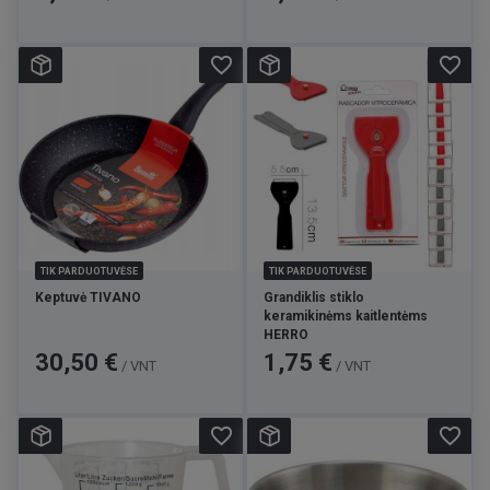
favorite_border
favorite_border
TIK PARDUOTUVĖSE
TIK PARDUOTUVĖSE
Keptuvė TIVANO
Grandiklis stiklo
keramikinėms kaitlentėms
HERRO
Kaina
Kaina
30,50 €
1,75 €
/ VNT
/ VNT
favorite_border
favorite_border