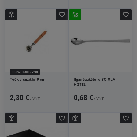
favorite_border
favorite_border
TIK PARDUOTUVĖSE
Tešlos raižiklis 9 cm
Ilgas šaukštelis SCIOLA
HOTEL
Kaina
Kaina
2,30 €
0,68 €
/ VNT
/ VNT
favorite_border
favorite_border