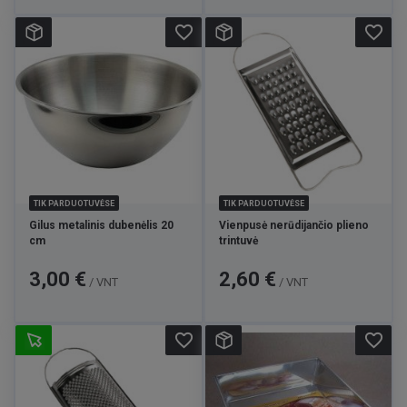
favorite_border
favorite_border
TIK PARDUOTUVĖSE
TIK PARDUOTUVĖSE
Gilus metalinis dubenėlis 20
Vienpusė nerūdijančio plieno
cm
trintuvė
Kaina
Kaina
3,00 €
2,60 €
/ VNT
/ VNT
favorite_border
favorite_border