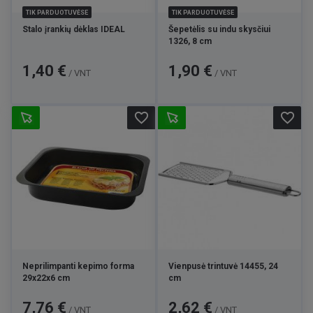
TIK PARDUOTUVĖSE
TIK PARDUOTUVĖSE
Stalo įrankių dėklas IDEAL
Šepetėlis su indu skysčiui
1326, 8 cm
Kaina
Kaina
1,40 €
1,90 €
/ VNT
/ VNT
favorite_border
favorite_border
Neprilimpanti kepimo forma
Vienpusė trintuvė 14455, 24
29x22x6 cm
cm
Kaina
Kaina
7,76 €
2,62 €
/ VNT
/ VNT