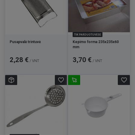
TIK PARDUOTUVĖSE
Pusapvalė trintuvė
Kepimo forma 235x235x60
mm
Kaina
Kaina
2,28 €
3,70 €
/ VNT
/ VNT
favorite_border
favorite_border