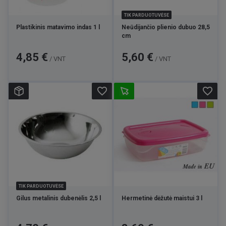
TIK PARDUOTUVĖSE
Plastikinis matavimo indas 1 l
Neūdijančio plienio dubuo 28,5
cm
Kaina
Kaina
4,85 €
5,60 €
/ VNT
/ VNT
favorite_border
favorite_border
TIK PARDUOTUVĖSE
Gilus metalinis dubenėlis 2,5 l
Hermetinė dėžutė maistui 3 l
Kaina
Kaina