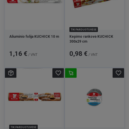
TIK PARDUOTUVĖSE
Aliuminio folija KUCHICK 10 m
Kepimo rankovė KUCHICK
300x29 cm
Kaina
Kaina
1,16 €
0,98 €
/ VNT
/ VNT
favorite_border
favorite_border
TIK PARDUOTUVĖSE