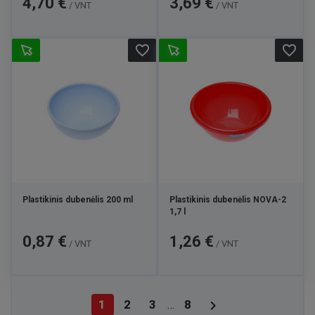
4,70 €
3,69 €
/ VNT
/ VNT
favorite_border
favorite_border
Plastikinis dubenėlis 200 ml
Plastikinis dubenėlis NOVA-2
1,7 l
Kaina
Kaina
0,87 €
1,26 €
/ VNT
/ VNT

1
2
3
8
…