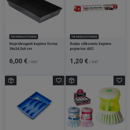
TIK PARDUOTUVĖSE
TIK PARDUOTUVĖSE
Nepridenganti kepimo forma
Rudas silikoninis kepimo
36x24,5x6 cm
popierius AEC
Kaina
Kaina
6,00 €
1,20 €
/ VNT
/ VNT
favorite_border
favorite_border