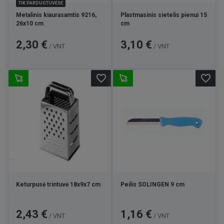
TIK PARDUOTUVĖSE
Metalinis kiaurasamtis 9216,
Plastmasinis sietelis pienui 15
26x10 cm
cm
Kaina
Kaina
2,30 €
3,10 €
/ VNT
/ VNT
favorite_border
favorite_border
Keturpusė trintuvė 18x9x7 cm
Peilis SOLINGEN 9 cm
Kaina
Kaina
2,43 €
1,16 €
/ VNT
/ VNT