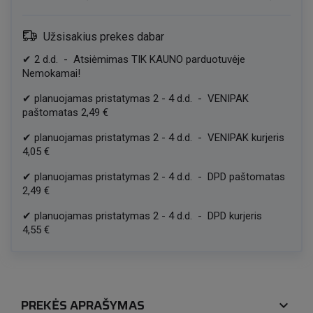
Užsisakius prekes dabar
✔
2
d.d.
-
Atsiėmimas TIK KAUNO parduotuvėje
Nemokamai!
✔
planuojamas pristatymas
2
-
4
d.d.
-
VENIPAK
paštomatas
2,49 €
✔
planuojamas pristatymas
2
-
4
d.d.
-
VENIPAK kurjeris
4,05 €
✔
planuojamas pristatymas
2
-
4
d.d.
-
DPD paštomatas
2,49 €
✔
planuojamas pristatymas
2
-
4
d.d.
-
DPD kurjeris
4,55 €
PREKĖS APRAŠYMAS
expand_more