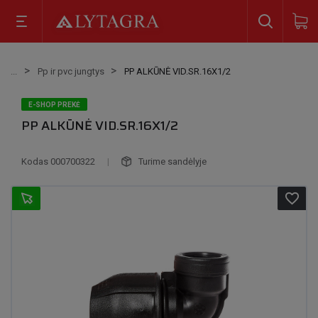
Pp ir pvc jungtys
PP ALKŪNĖ VID.SR.16X1/2
E-SHOP PREKĖ
PP ALKŪNĖ VID.SR.16X1/2
Kodas
000700322
|
Turime sandėlyje
favorite_border