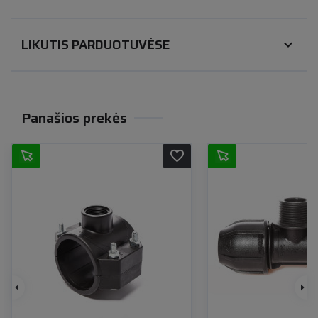
LIKUTIS PARDUOTUVĖSE
expand_more
Panašios prekės
favorite_border