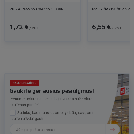
PP BALNAS 32X3/4 152000006
PP TRIŠAKIS IŠOR.SR.5
Kaina
Kaina
1,72 €
6,55 €
/ VNT
/ VNT
NAUJIENLAIŠKIS
Gaukite geriausius pasiūlymus!
Prenumeruokite naujienlaiškį ir visada sužinokite
naujienas pirmieji.
Sutinku, kad mano duomenys būtų saugomi
naujienlaiškiui gauti