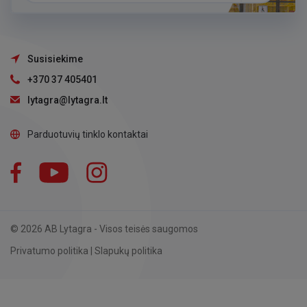
Susisiekime
+370 37 405401
lytagra@lytagra.lt
Parduotuvių tinklo kontaktai
Facebook
YouTube
Instagram
LinkedIn
© 2026 AB Lytagra - Visos teisės saugomos
Privatumo politika
|
Slapukų politika