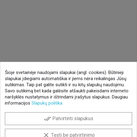
Šioje svetainėje naudojami slapukai (angl. cookies). Būtinieji
slapukai įdiegiami automatiškai ir jiems nėra reikalingas Jūsų
sutikimas. Taip pat galite sutikti ir su kitų slapukų naudojimu.
Savo sutikimą bet kada galėsite atšaukti pakeisdami interneto
naršyklės nustatymus ir ištrindami įrašytus slapukus. Daugiau
informacijos
Slapukų politika
done_all
Patvirtinti slapukus
clear
Tęsti be patvirtinimo