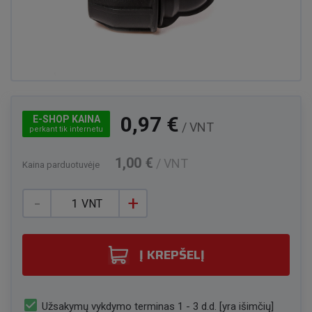
0,97 €
E-SHOP KAINA
/ VNT
perkant tik internetu
1,00 €
/ VNT
Kaina parduotuvėje
-
+
VNT
Į KREPŠELĮ
check_box
Užsakymų vykdymo terminas 1 - 3 d.d. [yra išimčių]