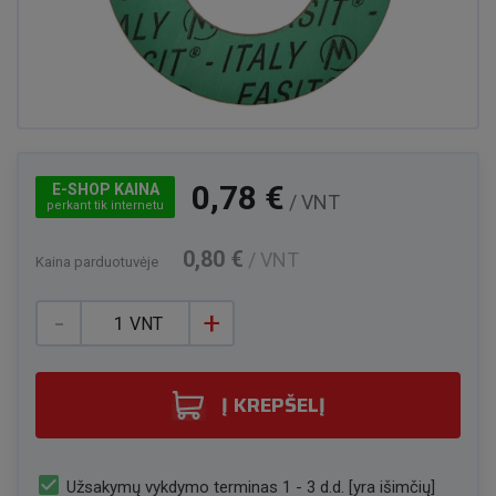
0,78 €
E-SHOP KAINA
/ VNT
perkant tik internetu
0,80 €
/ VNT
Kaina parduotuvėje
-
+
VNT
Į KREPŠELĮ
check_box
Užsakymų vykdymo terminas 1 - 3 d.d. [yra išimčių]