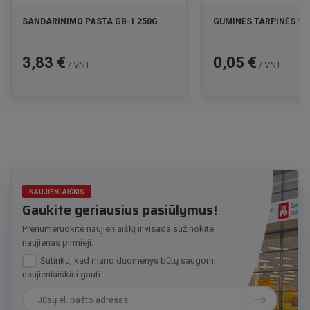
SANDARINIMO PASTA GB-1 250G
GUMINĖS TARPINĖS 1/2
Kaina
Kaina
3,83 €
0,05 €
/ VNT
/ VNT
NAUJIENLAIŠKIS
Gaukite geriausius pasiūlymus!
Prenumeruokite naujienlaiškį ir visada sužinokite
naujienas pirmieji.
Sutinku, kad mano duomenys būtų saugomi
naujienlaiškiui gauti