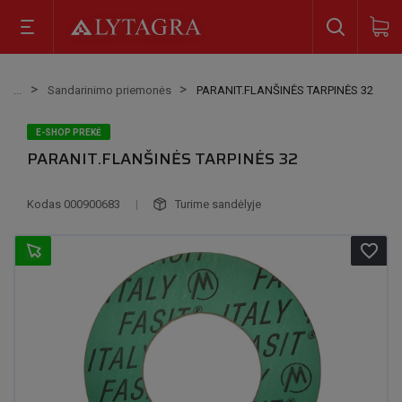
Sandarinimo priemonės
PARANIT.FLANŠINĖS TARPINĖS 32
E-SHOP PREKĖ
PARANIT.FLANŠINĖS TARPINĖS 32
Kodas
000900683
|
Turime sandėlyje
favorite_border