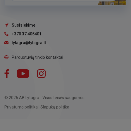
Susisiekime
+370 37 405401
lytagra@lytagra.lt
Parduotuvių tinklo kontaktai
Facebook
YouTube
Instagram
LinkedIn
© 2026 AB Lytagra - Visos teisės saugomos
Privatumo politika
|
Slapukų politika