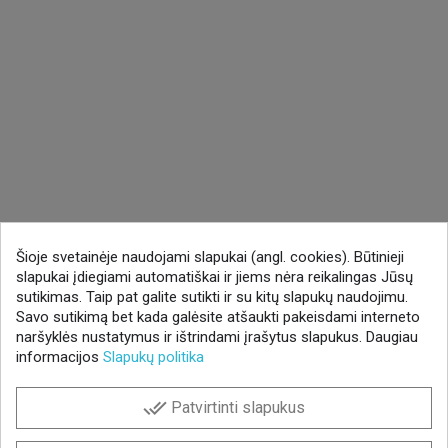
Šioje svetainėje naudojami slapukai (angl. cookies). Būtinieji
slapukai įdiegiami automatiškai ir jiems nėra reikalingas Jūsų
sutikimas. Taip pat galite sutikti ir su kitų slapukų naudojimu.
Savo sutikimą bet kada galėsite atšaukti pakeisdami interneto
naršyklės nustatymus ir ištrindami įrašytus slapukus. Daugiau
informacijos
Slapukų politika
done_all
Patvirtinti slapukus