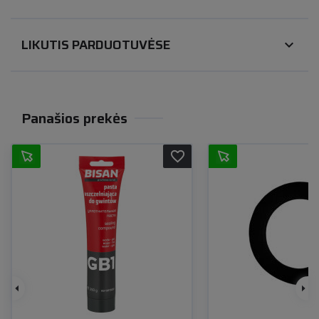
LIKUTIS PARDUOTUVĖSE
expand_more
Panašios prekės
favorite_border