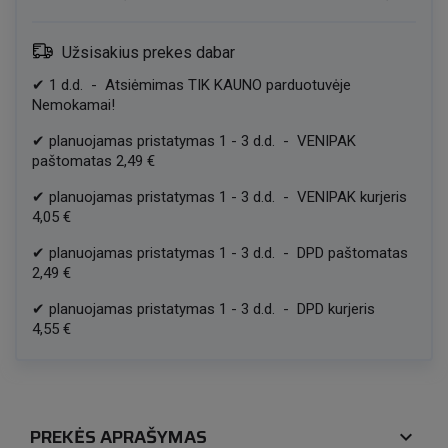
Užsisakius prekes dabar
✔
1
d.d.
-
Atsiėmimas TIK KAUNO parduotuvėje
Nemokamai!
✔
planuojamas pristatymas
1
-
3
d.d.
-
VENIPAK
paštomatas
2,49 €
✔
planuojamas pristatymas
1
-
3
d.d.
-
VENIPAK kurjeris
4,05 €
✔
planuojamas pristatymas
1
-
3
d.d.
-
DPD paštomatas
2,49 €
✔
planuojamas pristatymas
1
-
3
d.d.
-
DPD kurjeris
4,55 €
PREKĖS APRAŠYMAS
expand_more