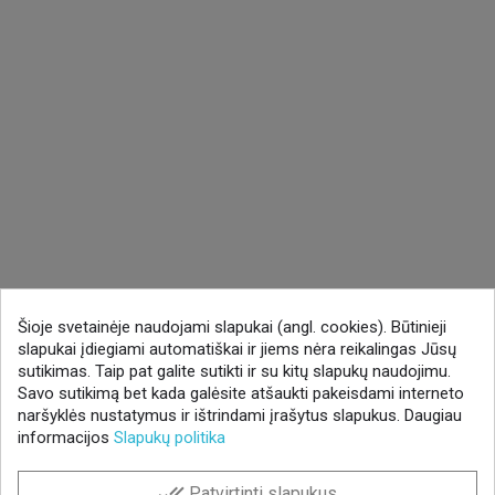
Šioje svetainėje naudojami slapukai (angl. cookies). Būtinieji
slapukai įdiegiami automatiškai ir jiems nėra reikalingas Jūsų
sutikimas. Taip pat galite sutikti ir su kitų slapukų naudojimu.
Savo sutikimą bet kada galėsite atšaukti pakeisdami interneto
naršyklės nustatymus ir ištrindami įrašytus slapukus. Daugiau
informacijos
Slapukų politika
done_all
Patvirtinti slapukus