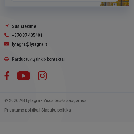
Susisiekime
+370 37 405401
lytagra@lytagra.lt
Parduotuvių tinklo kontaktai
Facebook
YouTube
Instagram
LinkedIn
© 2026 AB Lytagra - Visos teisės saugomos
Privatumo politika
|
Slapukų politika