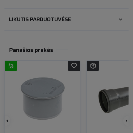
LIKUTIS PARDUOTUVĖSE
expand_more
Panašios prekės
favorite_border