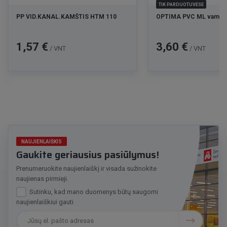
TIK PARDUOTUVĖSE
PP VID.KANAL.KAMŠTIS HTM 110
OPTIMA PVC ML vamzdis
Kaina
Kaina
1,57 €
3,60 €
/ VNT
/ VNT
NAUJIENLAIŠKIS
Gaukite geriausius pasiūlymus!
Prenumeruokite naujienlaiškį ir visada sužinokite
naujienas pirmieji.
Sutinku, kad mano duomenys būtų saugomi
naujienlaiškiui gauti