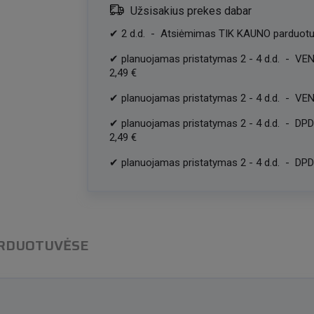
Užsisakius prekes dabar
✔
2
d.d.
-
Atsiėmimas TIK KAUNO parduotu
✔
planuojamas pristatymas
2
-
4
d.d.
-
VEN
2,49 €
✔
planuojamas pristatymas
2
-
4
d.d.
-
VEN
✔
planuojamas pristatymas
2
-
4
d.d.
-
DPD
2,49 €
✔
planuojamas pristatymas
2
-
4
d.d.
-
DPD 
ARDUOTUVĖSE