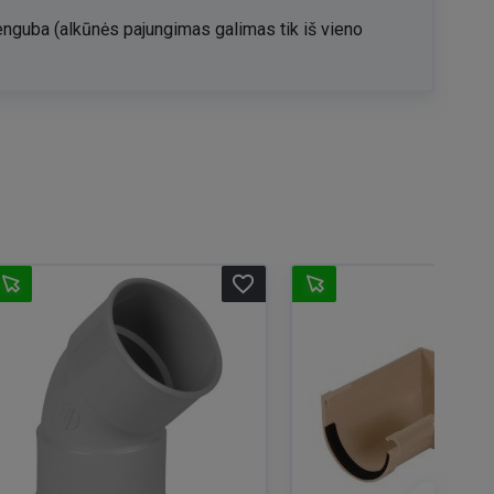
enguba (alkūnės pajungimas galimas tik iš vieno
favorite_border