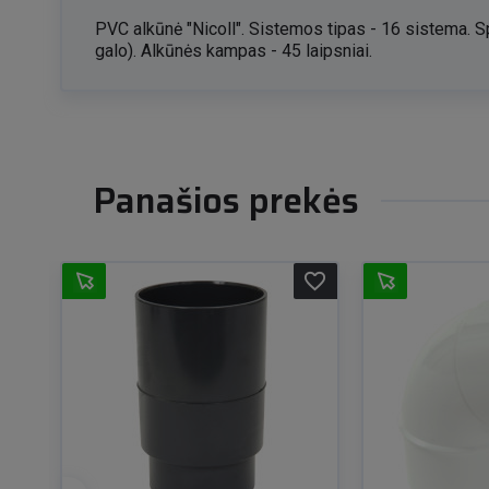
PVC alkūnė "Nicoll". Sistemos tipas - 16 sistema. 
galo). Alkūnės kampas - 45 laipsniai.
Panašios prekės
favorite_border
favorite_border