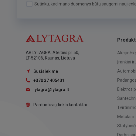
Sutinku, kad mano duomenys būtų saugomi naujienlai
Produkt
AB LYTAGRA, Ateities pl. 50,
Akcijinės
LT-52106, Kaunas, Lietuva
Įrankiai ir
Automobil
Susisiekime
Padangos,
+370 37 405401
Elektros 
lytagra@lytagra.lt
Santechni
Parduotuvių tinklo kontaktai
Tvirtinim
Metalai ir
Statybinė
Darbo sa