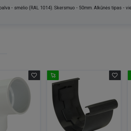
Spalva - smėlio (RAL 1014). Skersmuo - 50mm. Alkūnės tipas - vi
favorite_border
favorite_border