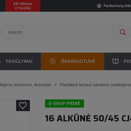
AB Vilniaus
Parduotuvių tink
LYTAGRA
PASIŪLYMAI
IŠPARDUOTUVĖ
PA
ekėjimo sistemos, drenažas
Plastikinė lietaus vandens nutekėjim
favorite_border
E-SHOP PREKĖ
16 ALKŪNĖ 50/45 C