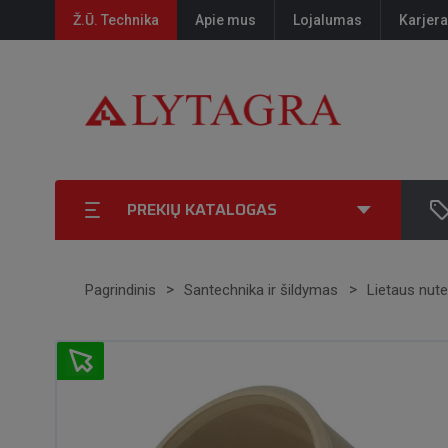
Ž.Ū. Technika
Apie mus
Lojalumas
Karjera
PREKIŲ KATALOGAS
Pagrindinis
Santechnika ir šildymas
Lietaus nut