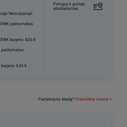
Patogus ir greitas
atsiskaitymas
vėje
Nemokamai!
IPAK paštomatas
IPAK kurjeris
4,05 €
 paštomatas
kurjeris
4,55 €
Pastebėjote klaidą?
Praneškite mums >