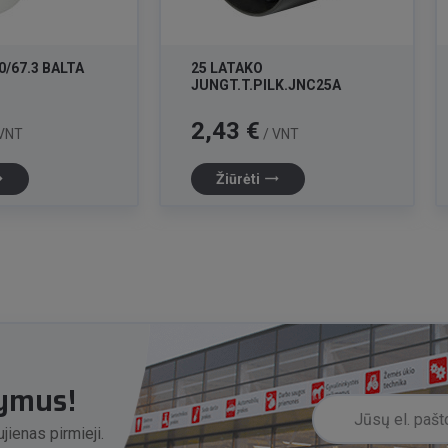
0/67.3 BALTA
25 LATAKO
JUNGT.T.PILK.JNC25A
Kaina
2,43 €
VNT
/ VNT
lat
trending_flat
Žiūrėti
lymus!
jienas pirmieji.