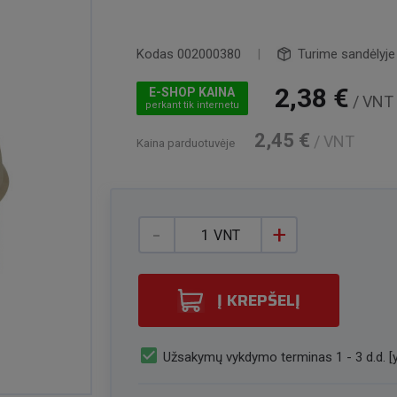
Kodas
002000380
|
Turime sandėlyje
2,38 €
E-SHOP KAINA
/ VNT
perkant tik internetu
2,45 €
/ VNT
Kaina parduotuvėje
-
+
VNT
Į KREPŠELĮ
check_box
Užsakymų vykdymo terminas 1 - 3 d.d. [y