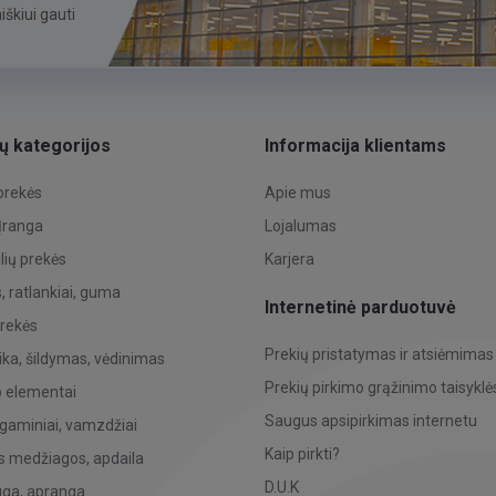
škiui gauti
ų kategorijos
Informacija klientams
 prekės
Apie mus
 Įranga
Lojalumas
ių prekės
Karjera
 ratlankiai, guma
Internetinė parduotuvė
prekės
Prekių pristatymas ir atsiėmimas
ka, šildymas, vėdinimas
Prekių pirkimo grąžinimo taisyklė
o elementai
Saugus apsipirkimas internetu
 gaminiai, vamzdžiai
Kaip pirkti?
s medžiagos, apdaila
D.U.K
uga, apranga