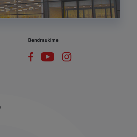
Bendraukime
Facebook
YouTube
Instagram
LinkedIn
s