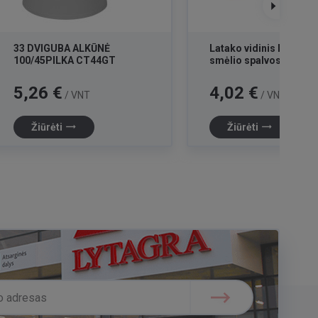
33 DVIGUBA ALKŪNĖ
Latako vidinis kampas
100/45PILKA CT44GT
smėlio spalvos 16 AI1
Kaina
Kaina
5,26 €
4,02 €
/ VNT
/ VNT
trending_flat
trending_flat
Žiūrėti
Žiūrėti