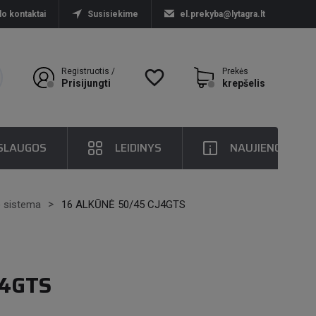
lo kontaktai
Susisiekime
el.prekyba@lytagra.lt
Registruotis /
favorite_border
Prekės
Prisijungti
krepšelis
SLAUGOS
LEIDINYS
NAUJIENOS
o sistema
16 ALKŪNĖ 50/45 CJ4GTS
J4GTS