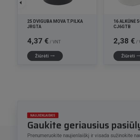
25 DVIGUBA MOVA T.PILKA
16 ALKŪNĖ 5
JRGTA
CJ6GTB
Kaina
Kaina
4,37 €
2,38 €
/ VNT
/ 
trending_flat
trending_f
Žiūrėti
Žiūrėti
NAUJIENLAIŠKIS
Gaukite geriausius pasiū
Prenumeruokite naujienlaiškį ir visada sužinokite nau