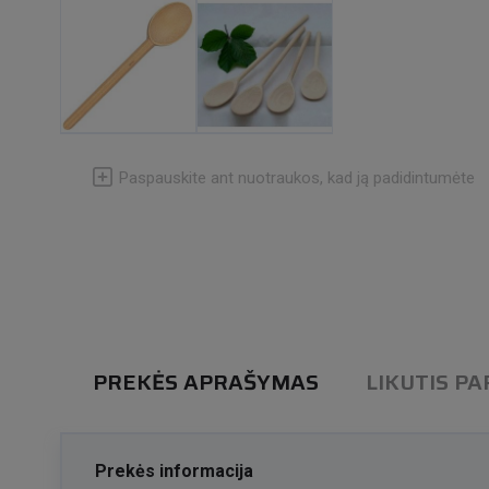
Paspauskite ant nuotraukos, kad ją padidintumėte
PREKĖS APRAŠYMAS
LIKUTIS P
Prekės informacija