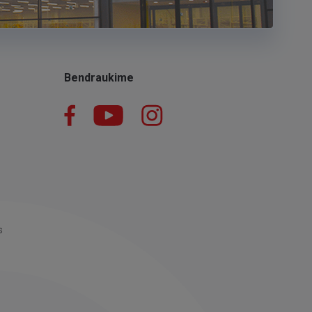
Bendraukime
Facebook
YouTube
Instagram
LinkedIn
s