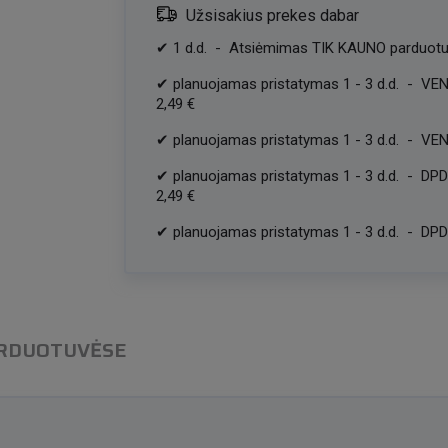
Užsisakius prekes dabar
✔
1
d.d.
-
Atsiėmimas TIK KAUNO parduotu
✔
planuojamas pristatymas
1
-
3
d.d.
-
VEN
2,49 €
✔
planuojamas pristatymas
1
-
3
d.d.
-
VEN
✔
planuojamas pristatymas
1
-
3
d.d.
-
DPD
2,49 €
✔
planuojamas pristatymas
1
-
3
d.d.
-
DPD 
ARDUOTUVĖSE