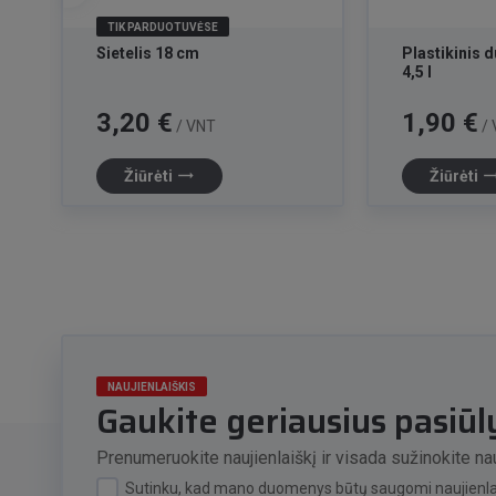
TIK PARDUOTUVĖSE
Sietelis 18 cm
Plastikinis
4,5 l
Kaina
Kaina
3,20 €
1,90 €
/ VNT
/ 
trending_flat
trending_f
Žiūrėti
Žiūrėti
NAUJIENLAIŠKIS
Gaukite geriausius pasiū
Prenumeruokite naujienlaiškį ir visada sužinokite nau
Sutinku, kad mano duomenys būtų saugomi naujienlai