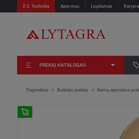
Ž.Ū. Technika
Apie mus
Lojalumas
Karjera
PREKIŲ KATALOGAS
Pagrindinis
Buitinės prekės
Namų apyvokos pre