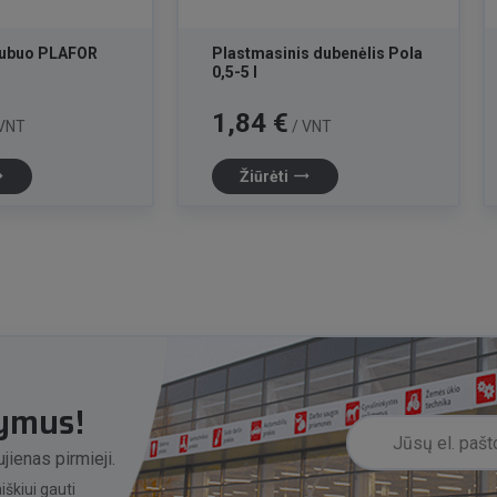
 dubuo PLAFOR
Plastmasinis dubenėlis Pola
0,5-5 l
Kaina
1,84 €
VNT
/ VNT
lat
trending_flat
Žiūrėti
lymus!
jienas pirmieji.
škiui gauti