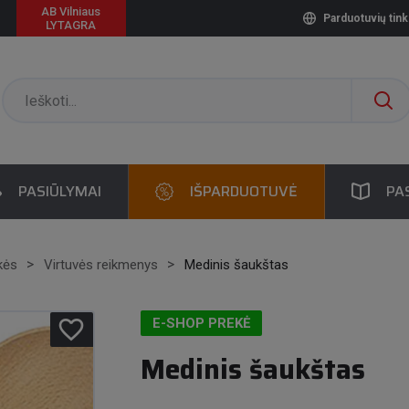
AB Vilniaus
Parduotuvių tink
LYTAGRA
PASIŪLYMAI
IŠPARDUOTUVĖ
PA
kės
Virtuvės reikmenys
Medinis šaukštas
favorite_border
E-SHOP PREKĖ
Medinis šaukštas