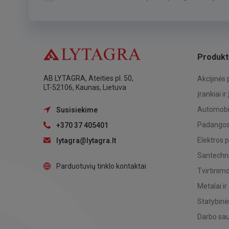
Produkt
AB LYTAGRA, Ateities pl. 50,
Akcijinės
LT-52106, Kaunas, Lietuva
Įrankiai ir
Automobil
Susisiekime
Padangos,
+370 37 405401
Elektros 
lytagra@lytagra.lt
Santechni
Parduotuvių tinklo kontaktai
Tvirtinim
Metalai ir
Statybinė
Darbo sa