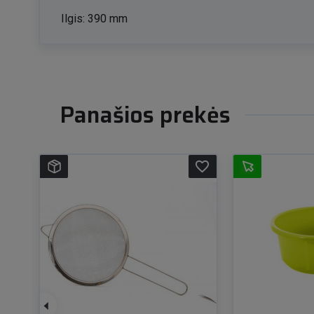
Ilgis: 390 mm
Panašios prekės
favorite_border
favorite_border