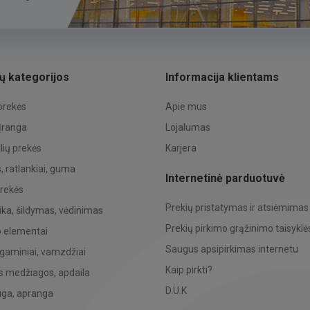
ų kategorijos
Informacija klientams
 prekės
Apie mus
 Įranga
Lojalumas
ių prekės
Karjera
 ratlankiai, guma
Internetinė parduotuvė
prekės
Prekių pristatymas ir atsiėmimas
ka, šildymas, vėdinimas
Prekių pirkimo grąžinimo taisyklė
o elementai
Saugus apsipirkimas internetu
 gaminiai, vamzdžiai
Kaip pirkti?
s medžiagos, apdaila
D.U.K
uga, apranga