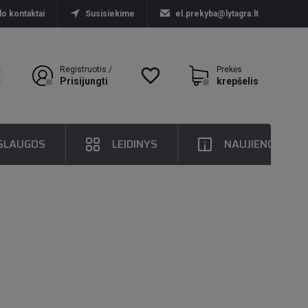
lo kontaktai
Susisiekime
el.prekyba@lytagra.lt
Registruotis /
favorite_border
Prekės
Prisijungti
krepšelis
SLAUGOS
LEIDINYS
NAUJIENOS