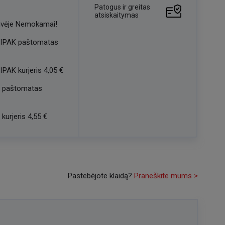
Patogus ir greitas
atsiskaitymas
vėje
Nemokamai!
IPAK paštomatas
IPAK kurjeris
4,05 €
 paštomatas
kurjeris
4,55 €
Pastebėjote klaidą?
Praneškite mums >