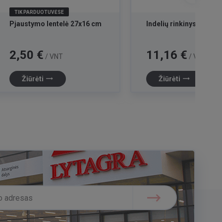
TIK PARDUOTUVĖSE
Pjaustymo lentelė 27x16 cm
Indelių rinkinys aliejui
Kaina
Kaina
2,50 €
11,16 €
/ VNT
/ VNT
trending_flat
trending_flat
Žiūrėti
Žiūrėti