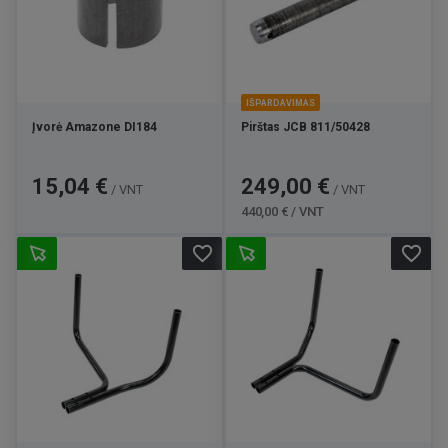
IŠPARDAVIMAS
Įvorė Amazone DI184
Pirštas JCB 811/50428
Kaina
Kaina
Bazinė
15,04 €
249,00 €
/ VNT
/ VNT
kaina
440,00 € / VNT
favorite_border
favorite_border