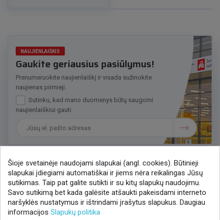
NAUJIENLAIŠKIS
Gaukite geriausius pasiūlymus!
Prenumeruokite naujienlaiškį ir visada sužinokite
naujienas pirmieji.
Sutinku, kad mano duomenys būtų saugomi
naujienlaiškiui gauti
Šioje svetainėje naudojami slapukai (angl. cookies). Būtinieji
slapukai įdiegiami automatiškai ir jiems nėra reikalingas Jūsų
Susisiekime
sutikimas. Taip pat galite sutikti ir su kitų slapukų naudojimu.
Savo sutikimą bet kada galėsite atšaukti pakeisdami interneto
+370 37 405401
naršyklės nustatymus ir ištrindami įrašytus slapukus. Daugiau
lytagra@lytagra.lt
informacijos
Slapukų politika