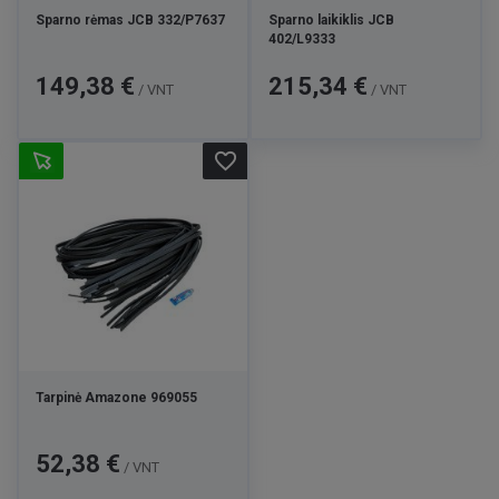
Sparno rėmas JCB 332/P7637
Sparno laikiklis JCB
402/L9333
Kaina
Kaina
149,38 €
215,34 €
/ VNT
/ VNT
favorite_border
Tarpinė Amazone 969055
Kaina
52,38 €
/ VNT