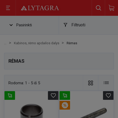
Filtruoti
Pasirinkti
Kabinos, rėmo apdailos dalys
Rėmas
RĖMAS
Rodoma:
1 - 5 iš 5
favorite_border
favorite_border