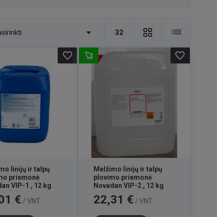

sirinkti
32
favorite_border
favorite_border
o linijų ir talpų
Melžimo linijų ir talpų
mo priemonė
plovimo priemonė
an VIP-1 , 12 kg
Novadan VIP-2 , 12 kg
Kaina
01 €
22,31 €
/ VNT
/ VNT