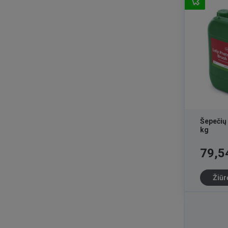
Šepečių 
kg
Kaina
79,5
Žiūr