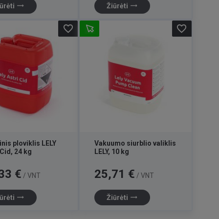
trending_flat
trending_flat
ūrėti
Žiūrėti
favorite_border
favorite_border
nis ploviklis LELY
Vakuumo siurblio valiklis
-Cid, 24 kg
LELY, 10 kg
Kaina
33 €
25,71 €
/ VNT
/ VNT
trending_flat
trending_flat
ūrėti
Žiūrėti