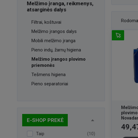
Melžimo įranga, reikmenys,
atsarginės dalys
Rodoma
Filtrai, koštuvai
Melžimo įrangos dalys
Mobili melžimo įranga
Pieno indų, žarnų higiena
Melžimo įrangos plovimo
priemonės
Tešmens higiena
Pieno separatoriai
Melžimo 
plovimo
Novadan 
E-SHOP PREKĖ
Kaina
49,4
Taip
(10)