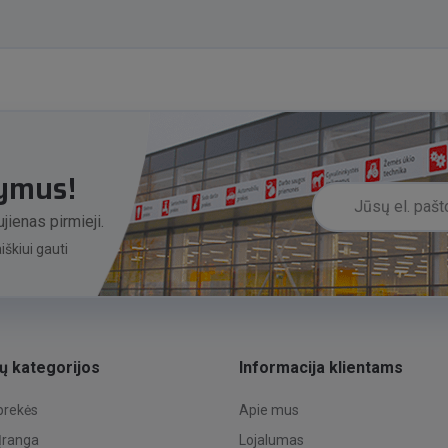
lymus!
jienas pirmieji.
škiui gauti
ų kategorijos
Informacija klientams
 prekės
Apie mus
 Įranga
Lojalumas