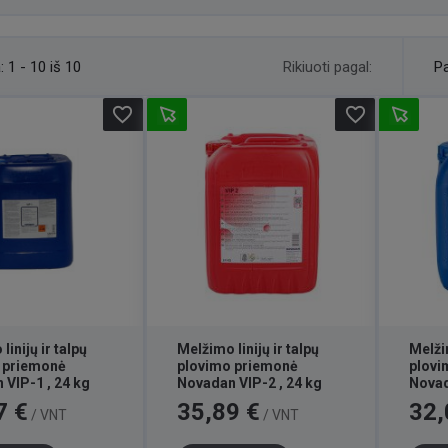
Rikiuoti pagal:
:
1 - 10 iš 10
Pa
favorite_border
favorite_border
linijų ir talpų
Melžimo linijų ir talpų
Melžim
 priemonė
plovimo priemonė
plovi
VIP-1 , 24 kg
Novadan VIP-2 , 24 kg
Novad
Kaina
Kaina
7 €
35,89 €
32,
/ VNT
/ VNT