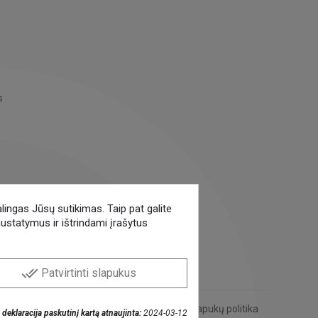
s
alingas Jūsų sutikimas. Taip pat galite
nustatymus ir ištrindami įrašytus
done_all
Patvirtinti slapukus
Privatumo politika
|
Slapukų politika
deklaracija paskutinį kartą atnaujinta:
2024-03-12