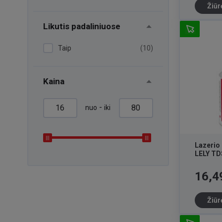
Žiūr
Likutis padaliniuose
Taip
(10)
Kaina
-
nuo
iki
Lazerio 
LELY TDS
Kaina
16,4
Žiūr