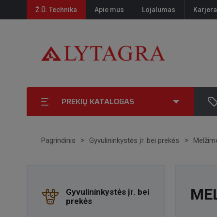
Ž.Ū. Technika
Apie mus
Lojalumas
Karjera
PREKIŲ KATALOGAS
Pagrindinis
Gyvulininkystės įr. bei prekės
Melžimo
ME
Gyvulininkystės įr. bei
prekės
PR