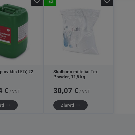
favorite_border
favorite_border
ploviklis LELY, 22
Skalbimo milteliai Tex
Powder, 12,5 kg
Kaina
4 €
30,07 €
/ VNT
/ VNT
trending_flat
trending_flat
ėti
Žiūrėti