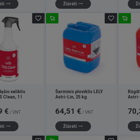
trending_flat
trending_flat
ėti
Žiūrėti
Ži
favorite_border
favorite_border
lęšio valiklis
Šarminis ploviklis LELY
Rūgšti
 Clean, 1 l
Astri-Lin, 25 kg
Astri
Kaina
Kaina
9 €
64,51 €
70,
/ VNT
/ VNT
trending_flat
trending_flat
ėti
Žiūrėti
Ži