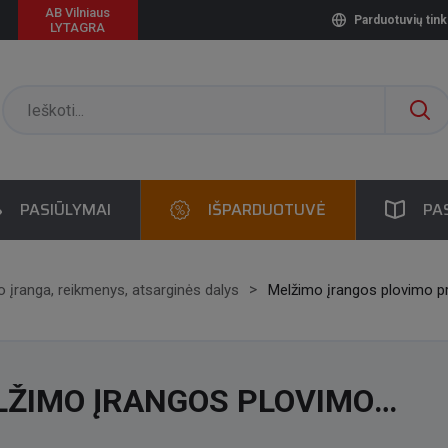
AB Vilniaus
Parduotuvių tink
LYTAGRA
PASIŪLYMAI
IŠPARDUOTUVĖ
PA
 įranga, reikmenys, atsarginės dalys
Melžimo įrangos plovimo 
LŽIMO ĮRANGOS PLOVIMO
IEMONĖS