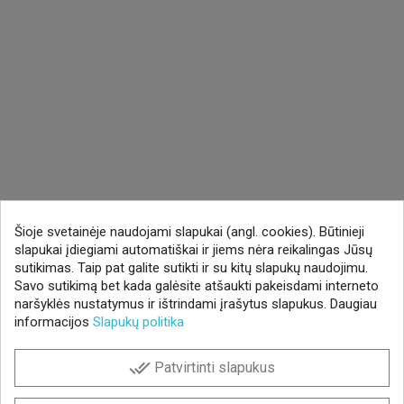
Šioje svetainėje naudojami slapukai (angl. cookies). Būtinieji
slapukai įdiegiami automatiškai ir jiems nėra reikalingas Jūsų
sutikimas. Taip pat galite sutikti ir su kitų slapukų naudojimu.
Savo sutikimą bet kada galėsite atšaukti pakeisdami interneto
naršyklės nustatymus ir ištrindami įrašytus slapukus. Daugiau
informacijos
Slapukų politika
done_all
Patvirtinti slapukus