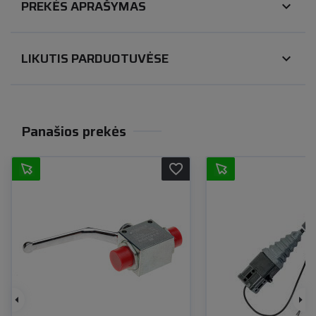
PREKĖS APRAŠYMAS
expand_more
LIKUTIS PARDUOTUVĖSE
expand_more
Panašios prekės
favorite_border