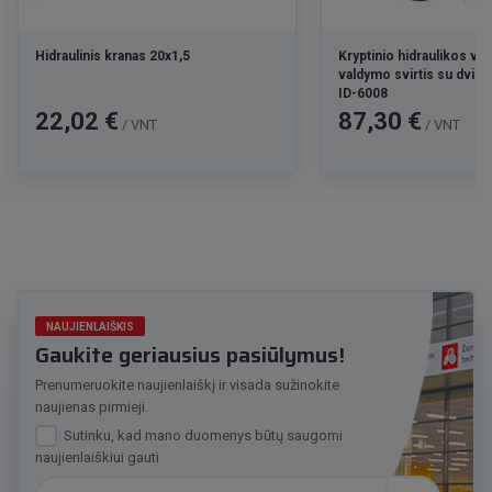
Hidraulinis kranas 20x1,5
Kryptinio hidraulikos v
valdymo svirtis su dvie
ID-6008
Kaina
Kaina
22,02 €
87,30 €
/ VNT
/ VNT
NAUJIENLAIŠKIS
Gaukite geriausius pasiūlymus!
Prenumeruokite naujienlaiškį ir visada sužinokite
naujienas pirmieji.
Sutinku, kad mano duomenys būtų saugomi
naujienlaiškiui gauti