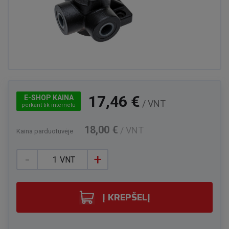
17,46 €
E-SHOP KAINA
/ VNT
perkant tik internetu
18,00 €
/ VNT
Kaina parduotuvėje
-
+
VNT
Į KREPŠELĮ