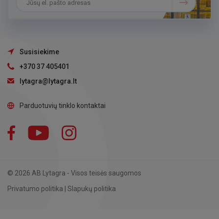
Susisiekime
+370 37 405401
lytagra@lytagra.lt
Parduotuvių tinklo kontaktai
Facebook
YouTube
Instagram
LinkedIn
© 2026 AB Lytagra - Visos teisės saugomos
Privatumo politika
|
Slapukų politika