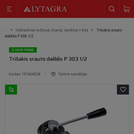
Hidrauliniai vožtuvai, kranai, davikliai ir kita
Trišakis srauto
daliklis P 303 1/2
E-SHOP PREKĖ
Trišakis srauto daliklis P 303 1/2
Kodas
197404028
|
Turime sandėlyje
favorite_border