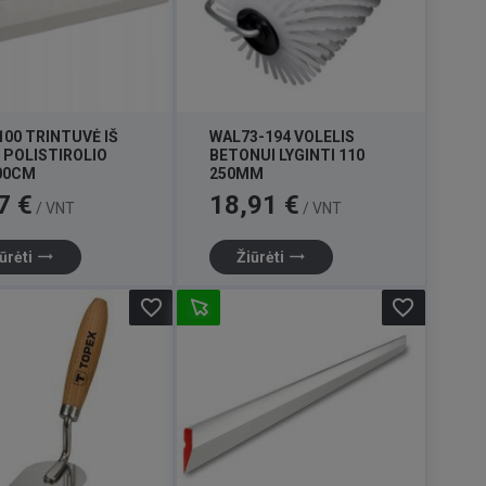
100 TRINTUVĖ IŠ
WAL73-194 VOLELIS
 POLISTIROLIO
BETONUI LYGINTI 110
00CM
250MM
Kaina
7 €
18,91 €
/ VNT
/ VNT
trending_flat
trending_flat
ūrėti
Žiūrėti
favorite_border
favorite_border