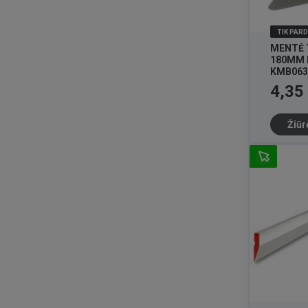
TIK PAR
MENTĖ 
180MM 
KMB063
Kaina
4,35
Žiūr