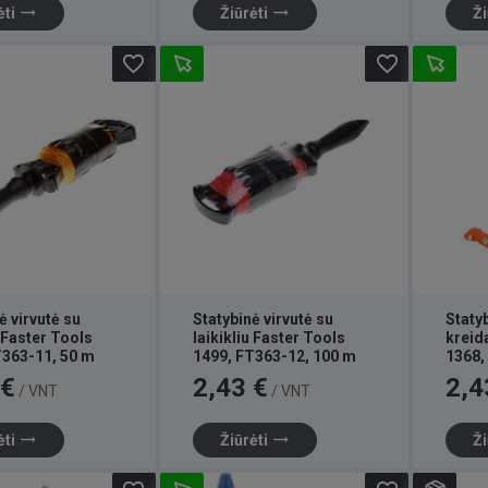
trending_flat
trending_flat
ėti
Žiūrėti
Ži
favorite_border
favorite_border
ė virvutė su
Statybinė virvutė su
Statyb
u Faster Tools
laikikliu Faster Tools
kreid
T363-11, 50 m
1499, FT363-12, 100 m
1368,
Kaina
Kaina
 €
2,43 €
2,4
/ VNT
/ VNT
trending_flat
trending_flat
ėti
Žiūrėti
Ži