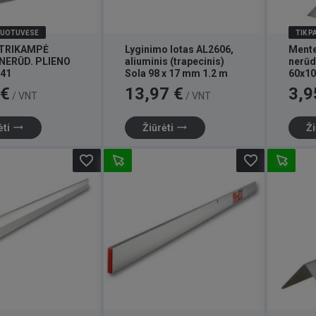
DUOTUVĖSE
TIK 
TRIKAMPĖ
Lyginimo lotas AL2606,
Mente
NERŪD. PLIENO
aliuminis (trapecinis)
nerūd
41
Sola 98 x 17 mm 1.2 m
60x1
Kaina
Kaina
 €
13,97 €
3,9
/ VNT
/ VNT
trending_flat
trending_flat
ėti
Žiūrėti
Ži
favorite_border
favorite_border