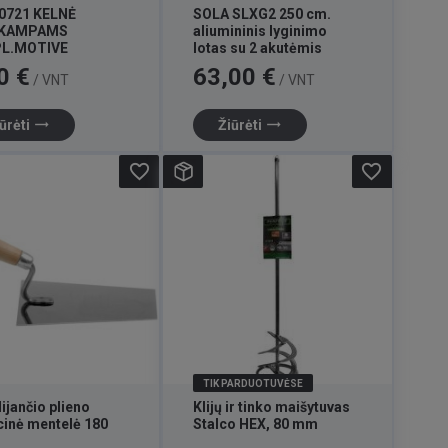
0721 KELNĖ
SOLA SLXG2 250 cm.
.KAMPAMS
aliumininis lyginimo
PL.MOTIVE
lotas su 2 akutėmis
Kaina
0 €
63,00 €
/ VNT
/ VNT
trending_flat
trending_flat
ūrėti
Žiūrėti
favorite_border
favorite_border
TIK PARDUOTUVĖSE
ijančio plieno
Klijų ir tinko maišytuvas
cinė mentelė 180
Stalco HEX, 80 mm