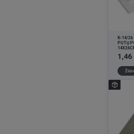
K-14/26
PUTŲ P
14X26C
Kaina
1,46
Žiūr