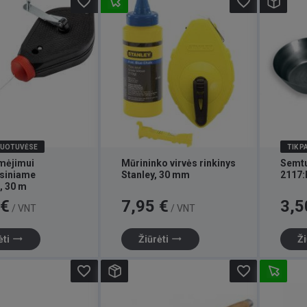
favorite_border
favorite_border
DUOTUVĖSE
TIK 
ymėjimui
Mūrininko virvės rinkinys
Semtu
siniame
Stanley, 30 mm
2117:
, 30 m
Kaina
Kaina
 €
7,95 €
3,5
/ VNT
/ VNT
trending_flat
trending_flat
ėti
Žiūrėti
Ži
favorite_border
favorite_border