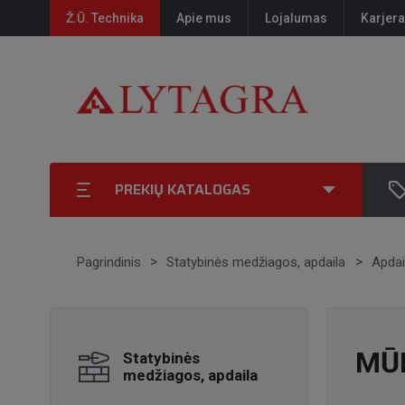
Ž.Ū. Technika
Apie mus
Lojalumas
Karjera
PREKIŲ KATALOGAS
Pagrindinis
Statybinės medžiagos, apdaila
Apdai
MŪR
Statybinės
medžiagos, apdaila
PRI