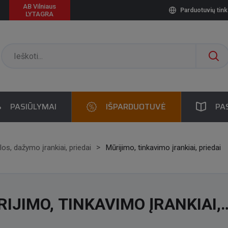
AB Vilniaus
Parduotuvių tink
LYTAGRA
PASIŪLYMAI
IŠPARDUOTUVĖ
PA
los, dažymo įrankiai, priedai
Mūrijimo, tinkavimo įrankiai, priedai
IJIMO, TINKAVIMO ĮRANKIAI,
EDAI