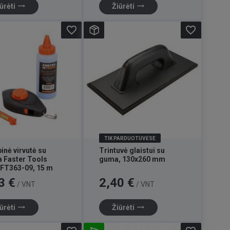
trending_flat
trending_flat
ūrėti
Žiūrėti
favorite_border
favorite_border
TIK PARDUOTUVĖSE
inė virvutė su
Trintuvė glaistui su
a Faster Tools
guma, 130x260 mm
 FT363-09, 15 m
Kaina
3 €
2,40 €
/ VNT
/ VNT
trending_flat
trending_flat
ūrėti
Žiūrėti