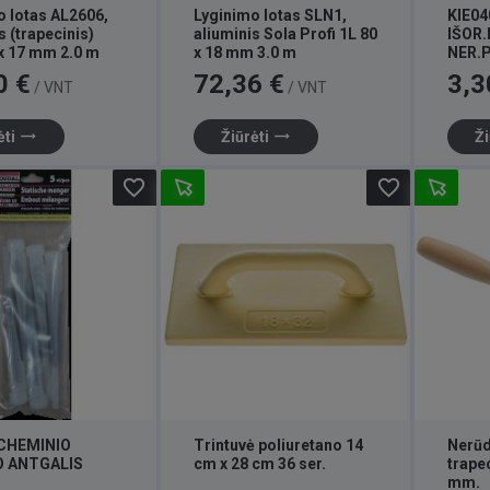
o lotas AL2606,
Lyginimo lotas SLN1,
KIE04
s (trapecinis)
aliuminis Sola Profi 1L 80
IŠOR
 x 17 mm 2.0 m
x 18 mm 3.0 m
NER.
Kaina
Kaina
0 €
72,36 €
3,3
/ VNT
/ VNT
trending_flat
trending_flat
ėti
Žiūrėti
Ži
favorite_border
favorite_border
 CHEMINIO
Trintuvė poliuretano 14
Nerūd
O ANTGALIS
cm x 28 cm 36 ser.
trape
mm.