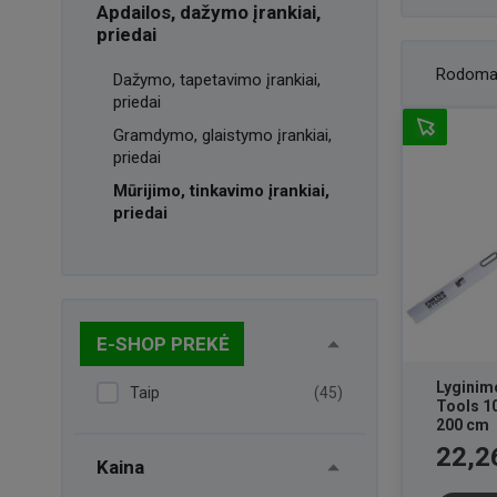
Apdailos, dažymo įrankiai,
priedai
Rodoma
Dažymo, tapetavimo įrankiai,
priedai
Gramdymo, glaistymo įrankiai,
priedai
Mūrijimo, tinkavimo įrankiai,
priedai
E-SHOP PREKĖ
Lyginimo
Taip
(45)
Tools 1
200 cm
Kaina
22,2
Kaina