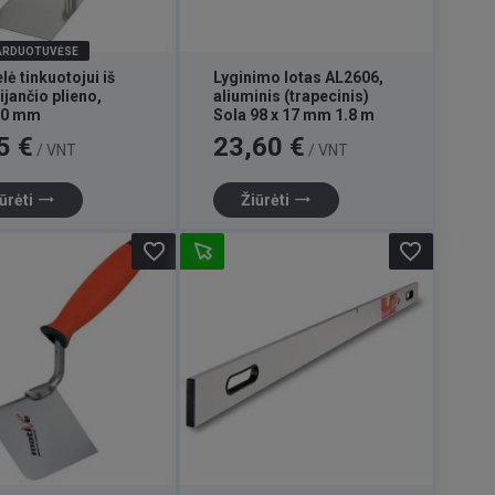
PARDUOTUVĖSE
lė tinkuotojui iš
Lyginimo lotas AL2606,
ijančio plieno,
aliuminis (trapecinis)
00 mm
Sola 98 x 17 mm 1.8 m
Kaina
5 €
23,60 €
/ VNT
/ VNT
trending_flat
trending_flat
ūrėti
Žiūrėti
favorite_border
favorite_border