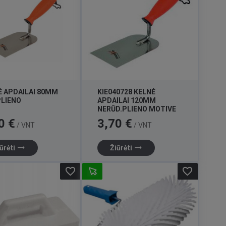
Ė APDAILAI 80MM
KIE040728 KELNĖ
PLIENO
APDAILAI 120MM
NERŪD.PLIENO MOTIVE
Kaina
0 €
3,70 €
/ VNT
/ VNT
trending_flat
trending_flat
ūrėti
Žiūrėti
favorite_border
favorite_border