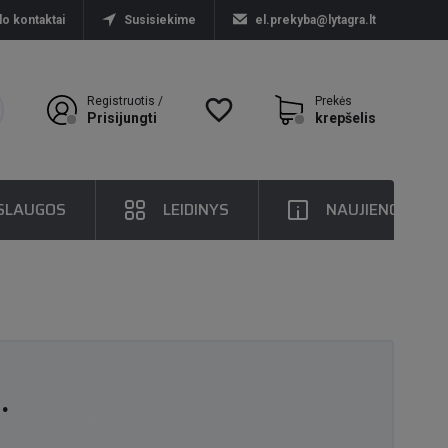
lo kontaktai
Susisiekime
el.prekyba@lytagra.lt
Registruotis /
favorite_border
Prekės
Prisijungti
krepšelis
SLAUGOS
LEIDINYS
NAUJIENOS