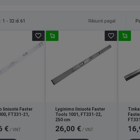
Rikiuoti pagal:
:
1 - 32 iš 61
Pa
favorite_border
favorite_border
 liniuotė Faster
Lyginimo liniuotė Faster
Tinka
000, FT331-21,
Tools 1001, FT331-22,
Faste
250 cm
FT331
Kaina
Kaina
6 €
26,00 €
16,
/ VNT
/ VNT