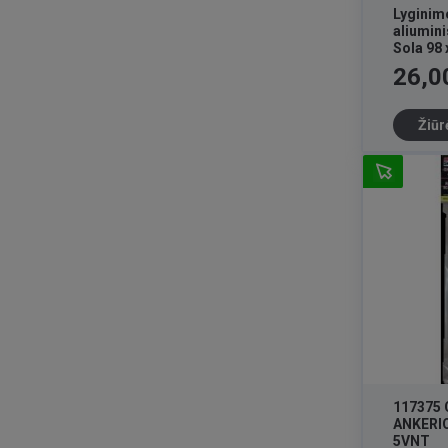
Lyginim
aliumini
Sola 98
Kaina
26,0
Žiūr
117375
ANKERI
5VNT