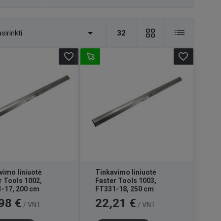

sirinkti
32
favorite_border
favorite_border
vimo liniuotė
Tinkavimo liniuotė
r Tools 1002,
Faster Tools 1003,
-17, 200 cm
FT331-18, 250 cm
Kaina
98 €
22,21 €
/ VNT
/ VNT