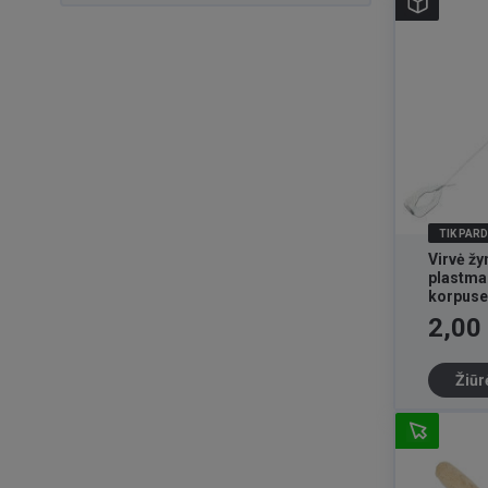
TIK PAR
Virvė ž
plastma
korpuse
Kaina
2,00
Žiūr