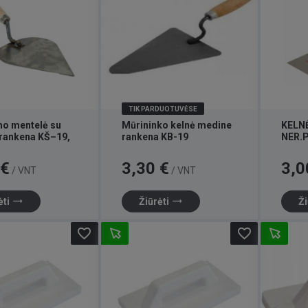
TIK PARDUOTUVĖSE
mo mentelė su
Mūrininko kelnė medine
KELN
rankena KŠ–19,
rankena KB-19
NER.
Kaina
Kaina
 €
3,30 €
3,0
/ VNT
/ VNT
trending_flat
trending_flat
ėti
Žiūrėti
Ži
favorite_border
favorite_border