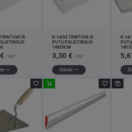
 TRINTUVĖ IŠ
K-14/50 TRINTUVĖ IŠ
K-14/
OLISTIROLIO
PUTŲ POLISTIROLIO
PUTŲ
M
14X50CM
14X1
Kaina
Kaina
 €
3,30 €
5,6
/ VNT
/ VNT
trending_flat
trending_flat
ėti
Žiūrėti
Ži
favorite_border
favorite_border