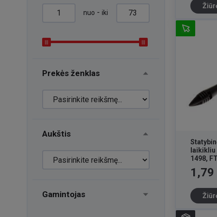
Žiūr
-
nuo
iki
Prekės ženklas
Aukštis
Statybin
laikikli
1498, F
Kaina
1,79
Gamintojas
Žiūr