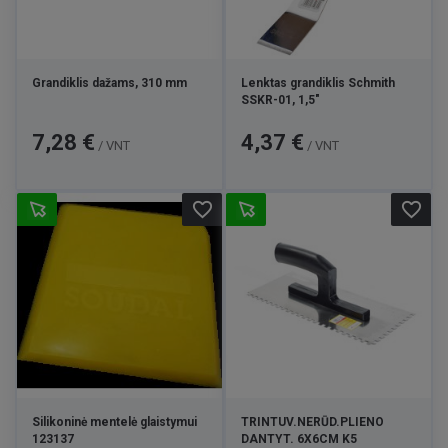
Grandiklis dažams, 310 mm
Lenktas grandiklis Schmith
SSKR-01, 1,5"
Kaina
Kaina
7,28 €
4,37 €
/ VNT
/ VNT
favorite_border
favorite_border
Silikoninė mentelė glaistymui
TRINTUV.NERŪD.PLIENO
123137
DANTYT. 6X6CM K5