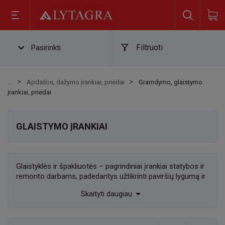
Filtruoti
Pasirinkti
Apdailos, dažymo įrankiai, priedai
Gramdymo, glaistymo
įrankiai, priedai
GLAISTYMO ĮRANKIAI
Glaistyklės ir špakliuotės – pagrindiniai įrankiai statybos ir
remonto darbams, padedantys užtikrinti paviršių lygumą ir
pasirengimą apdailai. Šie įrankiai naudojami dengiant

Skaityti daugiau
sienas, lubas ar kitas paviršių zonas įvairių medžiagų
sluoksniais, pavyzdžiui, glaistu, tinku ar betonu. Glaistyklės
dažniausiai turi platų, ploną ir tvirtą ašmenį, skirtą lengvai ir