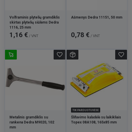
Volframinis plytelių gramdiklis
Ašmenys Dedra 11151, 50 mm
skirtas plytelių siūlėms Dedra
1116, 25 mm
Kaina
Kaina
1,16 €
0,78 €
/ VNT
/ VNT
favorite_border
favorite_border
TIK PARDUOTUVĖSE
Metalinis gramdiklis su
Šlifavimo kaladėlė su laikikliais
rankena Dedra M9020, 102
Topex 08A108, 165x85 mm
mm