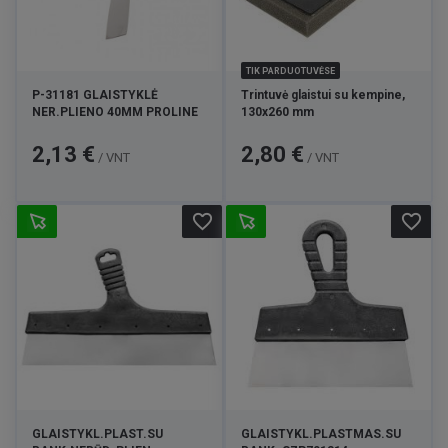
TIK PARDUOTUVĖSE
P-31181 GLAISTYKLĖ
Trintuvė glaistui su kempine,
NER.PLIENO 40MM PROLINE
130x260 mm
Kaina
Kaina
2,13 €
2,80 €
/ VNT
/ VNT
favorite_border
favorite_border
GLAISTYKL.PLAST.SU
GLAISTYKL.PLASTMAS.SU