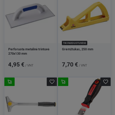
TIK PARDUOTUVĖSE
Perforuota metalinė trintuvė
Gremžtukas, 250 mm
270x130 mm
Kaina
Kaina
4,95 €
7,70 €
/ VNT
/ VNT
favorite_border
favorite_border