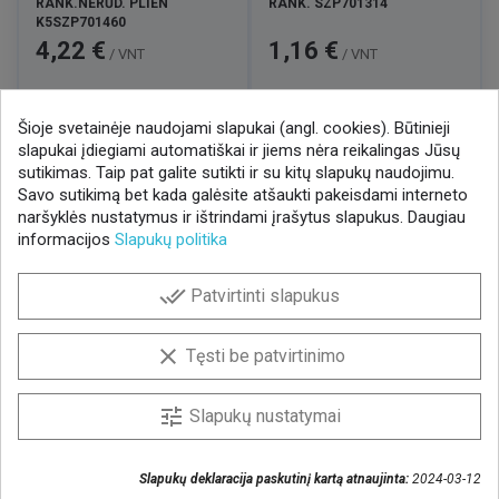
RANK.NERŪD. PLIEN
RANK. SZP701314
K5SZP701460
Kaina
Kaina
4,22 €
1,16 €
/ VNT
/ VNT
Šioje svetainėje naudojami slapukai (angl. cookies). Būtinieji

1
2
3
7
slapukai įdiegiami automatiškai ir jiems nėra reikalingas Jūsų
…
sutikimas. Taip pat galite sutikti ir su kitų slapukų naudojimu.
Savo sutikimą bet kada galėsite atšaukti pakeisdami interneto
naršyklės nustatymus ir ištrindami įrašytus slapukus. Daugiau
informacijos
Slapukų politika
NAUJIENLAIŠKIS
done_all
Patvirtinti slapukus
Gaukite geriausius pasiūlymus!
Prenumeruokite naujienlaiškį ir visada sužinokite
clear
Tęsti be patvirtinimo
naujienas pirmieji.
Sutinku, kad mano duomenys būtų saugomi
tune
Slapukų nustatymai
naujienlaiškiui gauti
Slapukų deklaracija paskutinį kartą atnaujinta:
2024-03-12