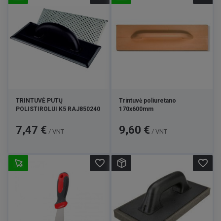
TRINTUVĖ PUTŲ
Trintuvė poliuretano
POLISTIROLUI K5 RAJ850240
170x600mm
Kaina
Kaina
7,47 €
9,60 €
/ VNT
/ VNT
favorite_border
favorite_border