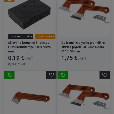
TIK PARDUOTUVĖSE
IŠPARDAVIMAS
Šlifavimo kempinė Stromtec
Volframinis plytelių gramdiklis
P120 keturkampė, 100x70x25
skirtas plytelių siūlėms Dedra
mm
1115, 50 mm
Kaina
Bazinė
Kaina
0,19 €
1,75 €
/ VNT
/ VNT
kaina
0,39 € / VNT
favorite_border
favorite_border