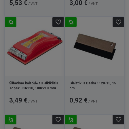
Kaina
Kaina
5,53 €
3,00 €
/ VNT
/ VNT
favorite_border
favorite_border
Šlifavimo kaladėlė su laikikliais
Glaistiklis Dedra 1120-15, 15
Topex 08A110, 100x210 mm
cm
Kaina
Kaina
3,49 €
0,92 €
/ VNT
/ VNT
favorite_border
favorite_border