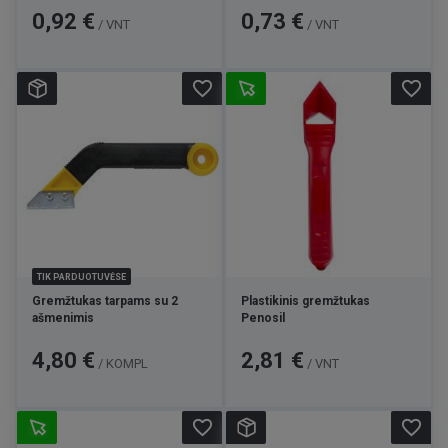
Kaina
Kaina
0,92 €
0,73 €
/ VNT
/ VNT
favorite_border
favorite_border
TIK PARDUOTUVĖSE
Gremžtukas tarpams su 2
Plastikinis gremžtukas
ašmenimis
Penosil
Kaina
Kaina
4,80 €
2,81 €
/ KOMPL
/ VNT
favorite_border
favorite_border