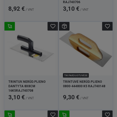
RAJ740706
Kaina
Kaina
8,92 €
3,10 €
/ VNT
/ VNT
favorite_border
favorite_border
TIK PARDUOTUVĖSE
TRINTUV.NERŪD.PLIENO
TRINTUVĖ NERŪD.PLIENO
DANTYTA 8X8CM
0800-444800 K5 RAJ740148
16K5RAJ740708
Kaina
Kaina
3,10 €
9,30 €
/ VNT
/ VNT
favorite_border
favorite_border