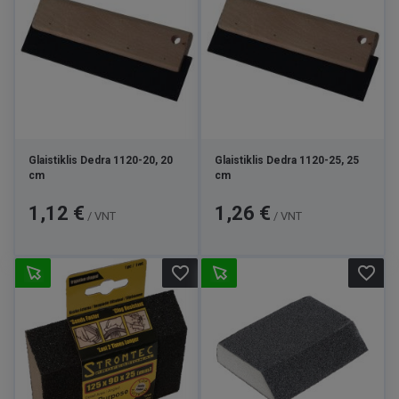
Glaistiklis Dedra 1120-20, 20
Glaistiklis Dedra 1120-25, 25
cm
cm
Kaina
Kaina
1,12 €
1,26 €
/ VNT
/ VNT
favorite_border
favorite_border