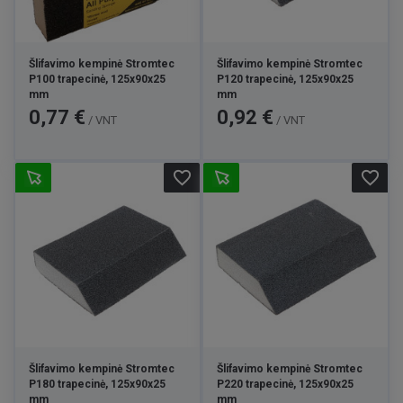
Šlifavimo kempinė Stromtec
Šlifavimo kempinė Stromtec
P100 trapecinė, 125x90x25
P120 trapecinė, 125x90x25
mm
mm
Kaina
Kaina
0,77 €
0,92 €
/ VNT
/ VNT
favorite_border
favorite_border
Šlifavimo kempinė Stromtec
Šlifavimo kempinė Stromtec
P180 trapecinė, 125x90x25
P220 trapecinė, 125x90x25
mm
mm