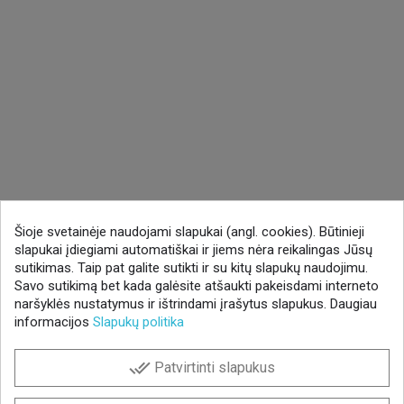
Šioje svetainėje naudojami slapukai (angl. cookies). Būtinieji
slapukai įdiegiami automatiškai ir jiems nėra reikalingas Jūsų
sutikimas. Taip pat galite sutikti ir su kitų slapukų naudojimu.
Savo sutikimą bet kada galėsite atšaukti pakeisdami interneto
naršyklės nustatymus ir ištrindami įrašytus slapukus. Daugiau
informacijos
Slapukų politika
done_all
Patvirtinti slapukus