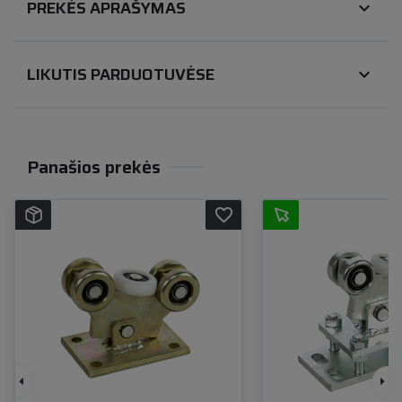
PREKĖS APRAŠYMAS
expand_more
LIKUTIS PARDUOTUVĖSE
expand_more
Panašios prekės
favorite_border