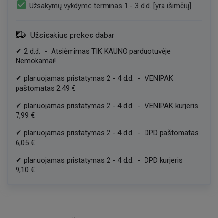
check_box
Užsakymų vykdymo terminas 1 - 3 d.d. [yra išimčių]
Užsisakius prekes dabar
✔
2
d.d.
-
Atsiėmimas TIK KAUNO parduotuvėje
Nemokamai!
✔
planuojamas pristatymas
2
-
4
d.d.
-
VENIPAK
paštomatas
2,49 €
✔
planuojamas pristatymas
2
-
4
d.d.
-
VENIPAK kurjeris
7,99 €
✔
planuojamas pristatymas
2
-
4
d.d.
-
DPD paštomatas
6,05 €
✔
planuojamas pristatymas
2
-
4
d.d.
-
DPD kurjeris
9,10 €