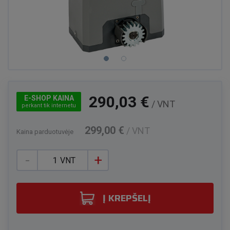
290,03 €
E-SHOP KAINA
/ VNT
perkant tik internetu
299,00 €
/ VNT
Kaina parduotuvėje
-
+
VNT
Į KREPŠELĮ