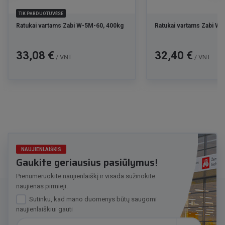
TIK PARDUOTUVĖSE
Ratukai vartams Zabi W-5M-60, 400kg
Ratukai vartams Zabi W
Kaina
Kaina
33,08 €
32,40 €
/ VNT
/ VNT
NAUJIENLAIŠKIS
Gaukite geriausius pasiūlymus!
Prenumeruokite naujienlaiškį ir visada sužinokite
naujienas pirmieji.
Sutinku, kad mano duomenys būtų saugomi
naujienlaiškiui gauti