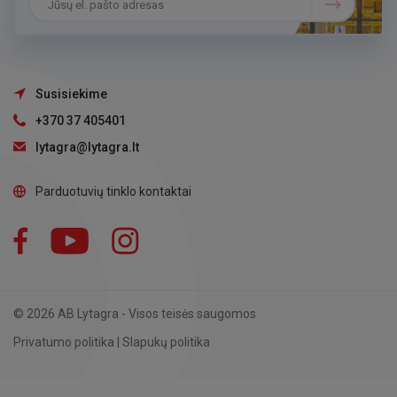
Susisiekime
+370 37 405401
lytagra@lytagra.lt
Parduotuvių tinklo kontaktai
Facebook
YouTube
Instagram
LinkedIn
© 2026 AB Lytagra - Visos teisės saugomos
Privatumo politika
|
Slapukų politika