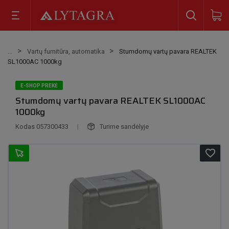
Vartų furnitūra, automatika
Stumdomų vartų pavara REALTEK
SL1000AC 1000kg
E-SHOP PREKĖ
Stumdomų vartų pavara REALTEK SL1000AC
1000kg
Kodas
057300433
|
Turime sandėlyje
favorite_border